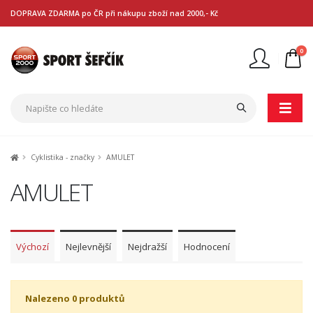
DOPRAVA ZDARMA po ČR při nákupu zboží nad 2000,- Kč
0
Nejste přihlášen
Přihlásit
Registrace
Cyklistika - značky
AMULET
AMULET
Výchozí
Nejlevnější
Nejdražší
Hodnocení
Nalezeno 0 produktů