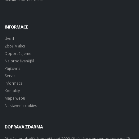
INFORMACE
Úvod
Zboží v akci
Doporučujeme
Nejprodávanější
Půjčovna
Servis
Informace
Kontakty
Mapa webu
Nastavení cookies
DOPRAVA ZDARMA
Při nákupu zboží v hodnotě nad 2000 Kč získáte dopravu zdarma po ČR.