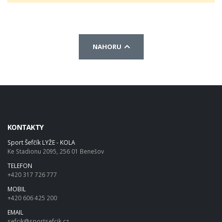
NAHORU
KONTAKTY
Sport Šefčík LYŽE - KOLA
Ke Stadionu 2095, 256 01 Benešov
TELEFON
+420 317 726 777
MOBIL
+420 606 425 200
EMAIL
sefcik@sportsefcik.cz