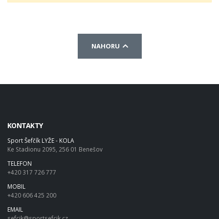
NAHORU
KONTAKTY
Sport Šefčík LYŽE - KOLA
Ke Stadionu 2095, 256 01 Benešov
TELEFON
+420 317 726 777
MOBIL
+420 606 425 200
EMAIL
sefcik@sportsefcik.cz