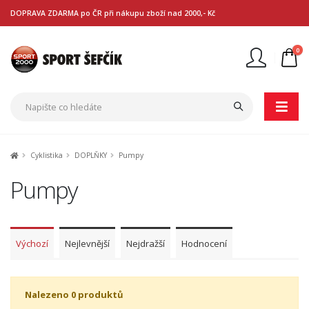
DOPRAVA ZDARMA po ČR při nákupu zboží nad 2000,- Kč
0
Nejste přihlášen
Přihlásit
Registrace
Cyklistika
DOPLŇKY
Pumpy
Pumpy
Výchozí
Nejlevnější
Nejdražší
Hodnocení
Nalezeno 0 produktů