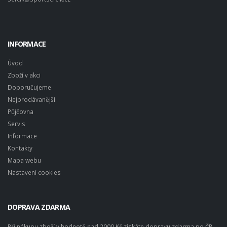
INFORMACE
Úvod
Zboží v akci
Doporučujeme
Nejprodávanější
Půjčovna
Servis
Informace
Kontakty
Mapa webu
Nastavení cookies
DOPRAVA ZDARMA
Při nákupu zboží v hodnotě nad 2000 Kč získáte dopravu zdarma po ČR.