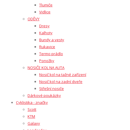
Tlumiče
Vidlice
ODĚVY
Dresy
Kalhoty
Bundy a vesty
Rukavice
Termo prádlo
Ponožky
NOSIČE KOL NA AUTA
Nosič kol na tažné zařízení
Nosič kol na zadní dveře
Střešní nosiče
Dárkové poukázky
Cyklistika - značky
Scott
KTM
Galaxy