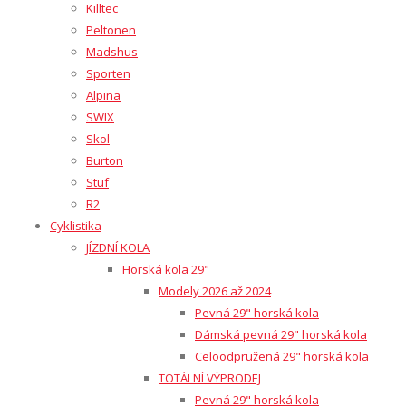
Killtec
Peltonen
Madshus
Sporten
Alpina
SWIX
Skol
Burton
Stuf
R2
Cyklistika
JÍZDNÍ KOLA
Horská kola 29"
Modely 2026 až 2024
Pevná 29" horská kola
Dámská pevná 29" horská kola
Celoodpružená 29" horská kola
TOTÁLNÍ VÝPRODEJ
Pevná 29" horská kola