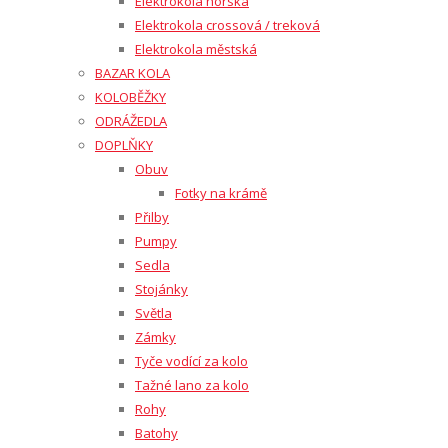
Elektrokola horská
Elektrokola crossová / treková
Elektrokola městská
BAZAR KOLA
KOLOBĚŽKY
ODRÁŽEDLA
DOPLŇKY
Obuv
Fotky na krámě
Přilby
Pumpy
Sedla
Stojánky
Světla
Zámky
Tyče vodící za kolo
Tažné lano za kolo
Rohy
Batohy