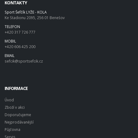
KONTAKTY
Sport Šefčík LYŽE - KOLA
Ke Stadionu 2095, 256 01 Benešov
TELEFON
+420 317 726 777
MOBIL
+420 606 425 200
EMAIL
sefcik@sportsefcik.cz
INFORMACE
Úvod
Zboží v akci
Doporučujeme
Nejprodávanější
Půjčovna
Servis