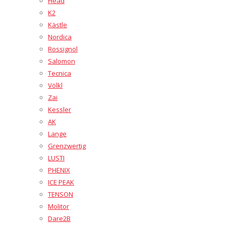
Head
K2
Kästle
Nordica
Rossignol
Salomon
Tecnica
Völkl
Zai
Kessler
AK
Lange
Grenzwertig
LUSTI
PHENIX
ICE PEAK
TENSON
Molitor
Dare2B