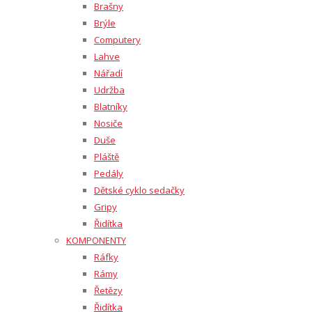
Brašny
Brýle
Computery
Lahve
Nářadí
Udržba
Blatníky
Nosiče
Duše
Pláště
Pedály
Dětské cyklo sedačky
Gripy
Řidítka
KOMPONENTY
Ráfky
Rámy
Řetězy
Řidítka