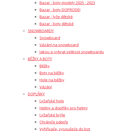
Bazar - boty modely 2025 - 2023
Bazar - boty DOPRODEJ
Bazar - lyže dětské
Bazar - boty dětské
SNOWBOARDY
Snowboard
Vázání na snowboard
Jakou si vybrat velikost snowboardu
BĚŽKY A BOTY
Běžky
Boty na běžky
Hole na běžky
Vázání
DOPLŇKY
Lyžařské hole
Helmy a doplňky pro helmy
Lyžařské brýle
Chrániče páteře
Vyhřívače, vysoušeče do bot