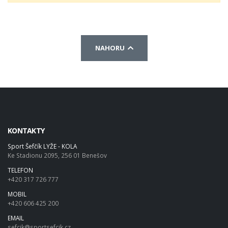
NAHORU
KONTAKTY
Sport Šefčík LYŽE - KOLA
Ke Stadionu 2095, 256 01 Benešov
TELEFON
+420 317 726 777
MOBIL
+420 606 425 200
EMAIL
sefcik@sportsefcik.cz