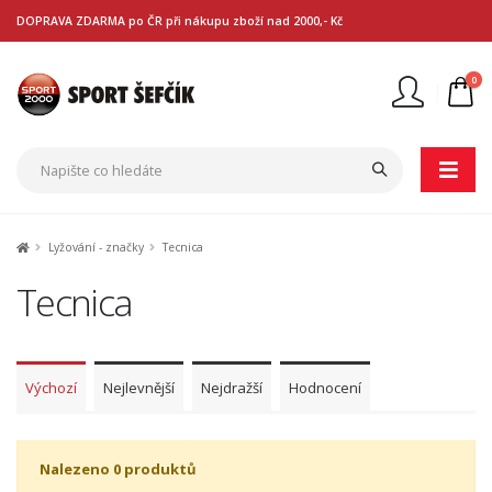
DOPRAVA ZDARMA po ČR při nákupu zboží nad 2000,- Kč
0
Nejste přihlášen
Přihlásit
Registrace
Lyžování - značky
Tecnica
Tecnica
Výchozí
Nejlevnější
Nejdražší
Hodnocení
Nalezeno 0 produktů