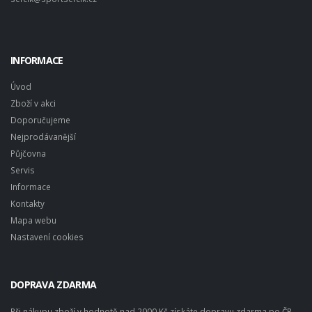
INFORMACE
Úvod
Zboží v akci
Doporučujeme
Nejprodávanější
Půjčovna
Servis
Informace
Kontakty
Mapa webu
Nastavení cookies
DOPRAVA ZDARMA
Při nákupu zboží v hodnotě nad 2000 Kč získáte dopravu zdarma po ČR.