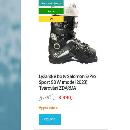
Doporučujeme
Akce
-8%
Lyžařské boty Salomon S/Pro
Sport 90 W (model 2023)
Tvarování ZDARMA
9 790
,-
8 990,-
Vyprodáno
KOUPIT