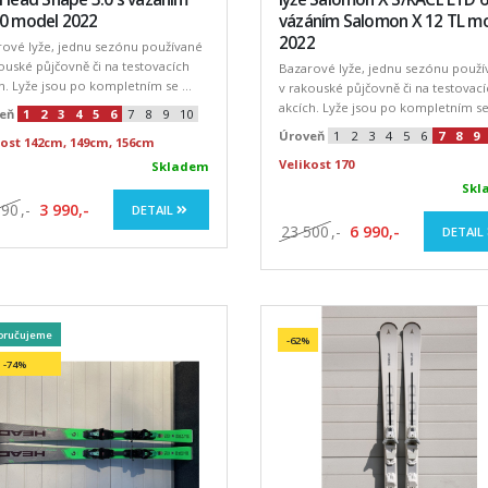
10 model 2022
vázáním Salomon X 12 TL m
2022
rové lyže, jednu sezónu používané
ouské půjčovně či na testovacích
Bazarové lyže, jednu sezónu použí
h. Lyže jsou po kompletním se ...
v rakouské půjčovně či na testovací
akcích. Lyže jsou po kompletním se 
eň
1
2
3
4
5
6
7
8
9
10
Úroveň
1
2
3
4
5
6
7
8
9
kost 142cm, 149cm, 156cm
Velikost 170
Skladem
Skl
990
,-
3 990,-
DETAIL
23 500
,-
6 990,-
DETAIL
oručujeme
-62%
-74%