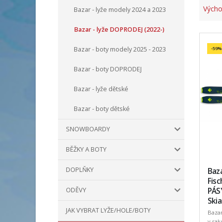
Výcho
Bazar - lyže modely 2024 a 2023
Bazar - lyže DOPRODEJ (2022-)
Bazar - boty modely 2025 - 2023
-59%
Bazar - boty DOPRODEJ
Bazar - lyže dětské
Bazar - boty dětské
SNOWBOARDY
BĚŽKY A BOTY
DOPLŇKY
Baza
Fis
PÁSY
ODĚVY
Ski
JAK VYBRAT LYŽE/HOLE/BOTY
Baza
v rak