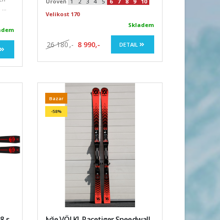
Úroveň
1
2
3
4
5
6
7
8
9
10
...
Velikost 170
Skladem
adem
26 180
,-
8 990,-
DETAIL
Bazar
-58%
8 s
lyže VÖLKL Racetiger Speedwall