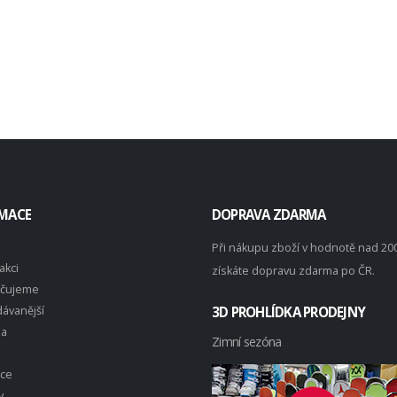
MACE
DOPRAVA ZDARMA
Při nákupu zboží v hodnotě nad 20
akci
získáte dopravu zdarma po ČR.
čujeme
ávanější
3D PROHLÍDKA PRODEJNY
na
Zimní sezóna
ace
y