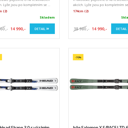
h. Lyže jsou po kompletním se ...
akcích. Lyže jsou po kompletním se 
m (2)
174cm (2)
Skladem
Skl
460
,-
14 990,-
38 980
,-
14 990,-
DETAIL
DETAIL
-70%
 Head Shape 3.0 s vázáním
lyže Salomon X S/RACE LTD 6