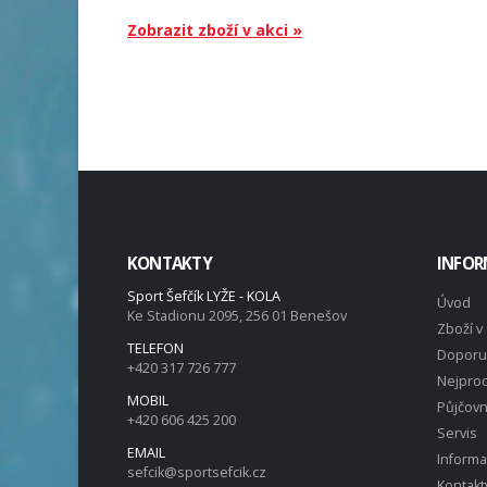
Zobrazit zboží v akci »
KONTAKTY
INFOR
Sport Šefčík LYŽE - KOLA
Úvod
Ke Stadionu 2095, 256 01 Benešov
Zboží v 
TELEFON
Doporu
+420 317 726 777
Nejprod
MOBIL
Půjčov
+420 606 425 200
Servis
EMAIL
Inform
sefcik@sportsefcik.cz
Kontakt