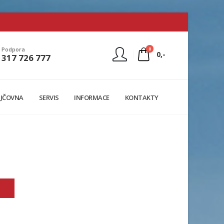
0
Podpora
0,-
317 726 777
Nejste přihlášen
JČOVNA
SERVIS
INFORMACE
KONTAKTY
Přihlásit
Registrace