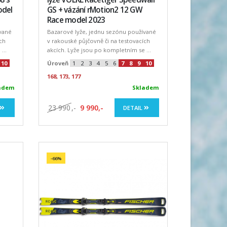
odel
GS + vázání rMotion2 12 GW
Race model 2023
vané
Bazarové lyže, jednu sezónu používané
ch
v rakouské půjčovně či na testovacích
...
akcích. Lyže jsou po kompletním se ...
10
Úroveň
1
2
3
4
5
6
7
8
9
10
168, 173, 177
adem
Skladem
23 990
,-
9 990,-
DETAIL
-66%