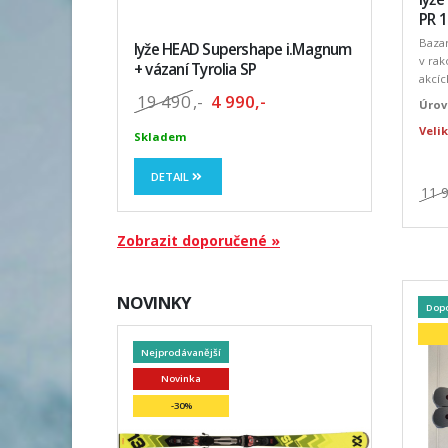
PR 
Baza
lyže HEAD Supershape i.Magnum
v rak
+ vázaní Tyrolia SP
akcíc
19 490
,-
4 990,-
Úrov
Veli
Skladem
DETAIL
11 
Zobrazit doporučené »
NOVINKY
Dop
Nejprodávanější
Novinka
-30%