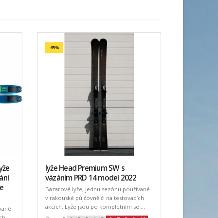
-65%
lyže
lyže Head Premium SW s
ání
vázáním PRD 14 model 2022
le
Bazarové lyže, jednu sezónu používané
v rakouské půjčovně či na testovacích
akcích. Lyže jsou po kompletním se ...
vané
ch