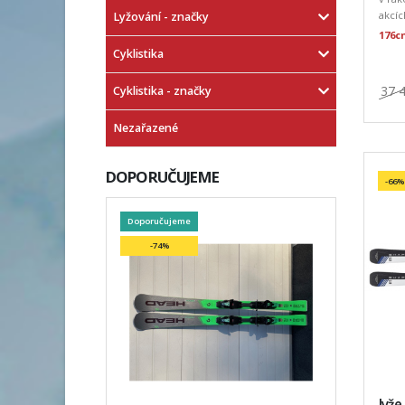
akcíc
Lyžování - značky
176c
Cyklistika
37 
Cyklistika - značky
Nezařazené
DOPORUČUJEME
-66%
Doporučujeme
-74%
lyže