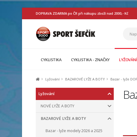
DOPRAVA ZDARMA po ČR při nákupu zboží nad 2000,- Kč
CYKLISTIKA
CYKLISTIKA - ZNAČKY
LYŽOVÁN
Lyžování
BAZAROVÉ LYŽE A BOTY
Bazar - lyže DO
Baz
Lyžování
NOVÉ LYŽE A BOTY
BAZAROVÉ LYŽE A BOTY
Bazar - lyže modely 2026 a 2025