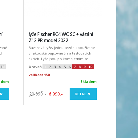
ní
lyže Fischer RC4 WC SC + vázání
Z12 PR model 2022
vané
Bazarové lyže, jednu sezónu používané
ch
v rakouské půjčovně či na testovacích
...
akcích. Lyže jsou po kompletním se ...
10
Úroveň
1
2
3
4
5
6
7
8
9
10
velikost 150
adem
Skladem
20 990
,-
6 990,-
DETAIL