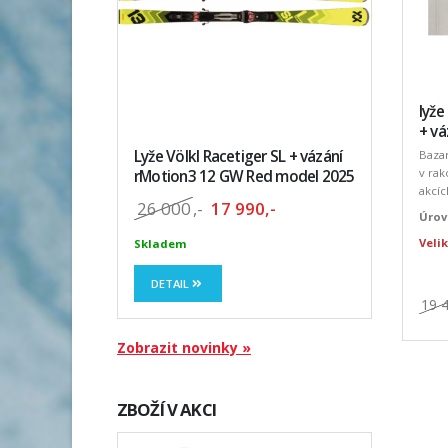
lyž
+ vá
Lyže Völkl Racetiger SL + vázání
Baza
v rak
rMotion3 12 GW Red model 2025
akcíc
26 000
,-
17 990,-
Úrov
Velik
Skladem
DETAIL
19 
Zobrazit novinky »
ZBOŽÍ V AKCI