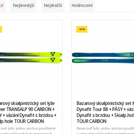
zí
Nejlevnější
Nejdražší
Hodnocení
-61%
rový skialpinistický set lyže
Bazarový skialpinistický set 
cher TRANSALP 90 CARBON +
Dynafit Tour 88 + PÁSY + váz
 + vázání Dynafit s brzdou +
Dynafit s brzdou + Skialp.ho
alp.hole TOUR CARBON
TOUR CARBON
rové lyže, jednu sezónu používané
Bazarové lyže, jednu sezónu použí
ouské půjčovně či na testovacích
v rakouské půjčovně či na testovací