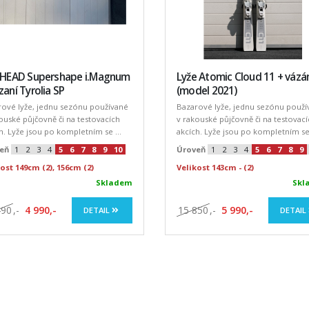
e HEAD Supershape i.Magnum
Lyže Atomic Cloud 11 + vázá
zaní Tyrolia SP
(model 2021)
rové lyže, jednu sezónu používané
Bazarové lyže, jednu sezónu použí
ouské půjčovně či na testovacích
v rakouské půjčovně či na testovací
h. Lyže jsou po kompletním se ...
akcích. Lyže jsou po kompletním se 
eň
1
2
3
4
5
6
7
8
9
10
Úroveň
1
2
3
4
5
6
7
8
9
ost 149cm (2), 156cm (2)
Velikost 143cm - (2)
Skladem
Skl
490
,-
4 990,-
15 850
,-
5 990,-
DETAIL
DETAIL