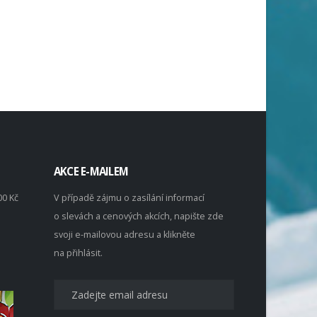
AKCE E-MAILEM
00 Kč
V případě zájmu o zasílání informací
o slevách a cenových akcích, napište zde
svoji e-mailovou adresu a klikněte
na přihlásit.