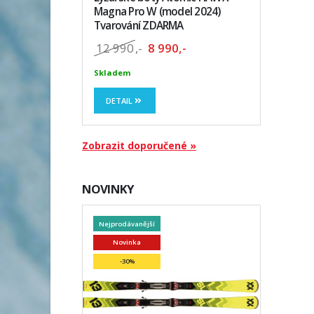
Magna Pro W (model 2024)
Tvarování ZDARMA
12 990
,-
8 990,-
Skladem
DETAIL
Zobrazit doporučené »
NOVINKY
Nejprodávanější
Novinka
-30%