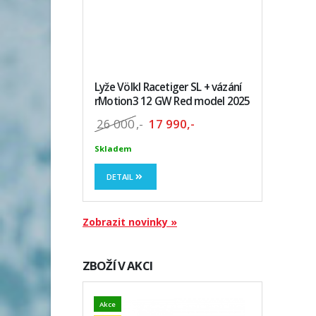
Lyže Völkl Racetiger SL + vázání
rMotion3 12 GW Red model 2025
26 000
,-
17 990,-
Skladem
DETAIL
Zobrazit novinky »
ZBOŽÍ V AKCI
Akce