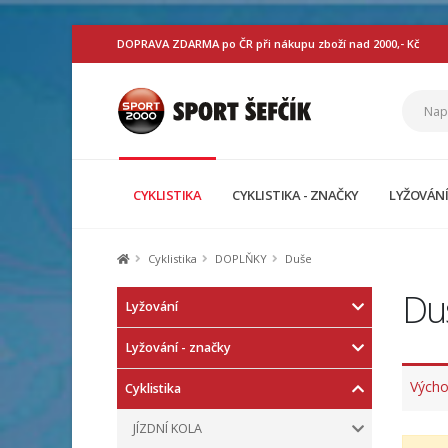
DOPRAVA ZDARMA po ČR při nákupu zboží nad 2000,- Kč
CYKLISTIKA
CYKLISTIKA - ZNAČKY
LYŽOVÁN
Cyklistika
DOPLŇKY
Duše
Du
Lyžování
Lyžování - značky
Výcho
Cyklistika
JÍZDNÍ KOLA