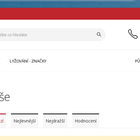
Í
LYŽOVÁNÍ - ZNAČKY
PŮ
še
zí
Nejlevnější
Nejdražší
Hodnocení