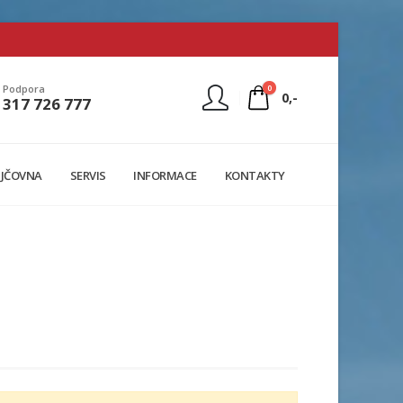
0
Podpora
0,-
317 726 777
Nejste přihlášen
JČOVNA
SERVIS
INFORMACE
KONTAKTY
Přihlásit
Registrace