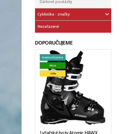
Dárkové poukázky
Cyklistika - značky
Nezařazené
DOPORUČUJEME
Doporučujeme
Akce
-30%
Lyžařské boty Atomic HAWX