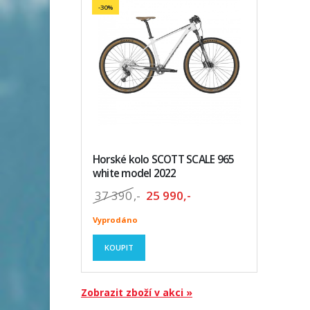
-30%
Horské kolo SCOTT SCALE 965
white model 2022
37 390
,-
25 990,-
Vyprodáno
KOUPIT
Zobrazit zboží v akci »