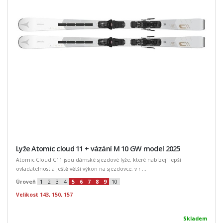
Lyže Atomic cloud 11 + vázání M 10 GW model 2025
Atomic Cloud C11 jsou dámské sjezdové lyže, které nabízejí lepší
ovladatelnost a ještě větší výkon na sjezdovce, v r ...
Úroveň
1
2
3
4
5
6
7
8
9
10
Velikost 143, 150, 157
Skladem