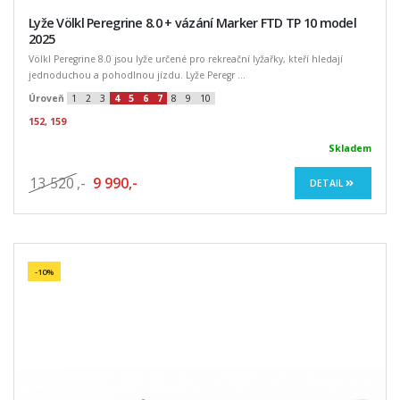
Lyže Völkl Peregrine 8.0 + vázání Marker FTD TP 10 model
2025
Völkl Peregrine 8.0 jsou lyže určené pro rekreační lyžařky, kteří hledají
jednoduchou a pohodlnou jízdu. Lyže Peregr ...
Úroveň
1
2
3
4
5
6
7
8
9
10
152, 159
Skladem
13 520
,-
9 990,-
DETAIL
-10%