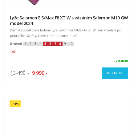
Lyže Salomon E S/Max F8 XT W s vázáním Salomon M10 GW
model 2024
Dámské sportovně laděné lyže Salomon S/Max F8 XT W jsou vhodné pro
pokročilé lyžařky, které chtějí posunout své ...
Úroveň
1
2
3
4
5
6
7
8
9
10
140
Skladem
13 490
,-
9 990,-
DETAIL
-11%