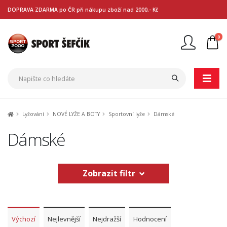
DOPRAVA ZDARMA po ČR při nákupu zboží nad 2000,- Kč
0
Nejste přihlášen
Přihlásit
Registrace
Lyžování
NOVÉ LYŽE A BOTY
Sportovní lyže
Dámské
Dámské
Zobrazit filtr
Výchozí
Nejlevnější
Nejdražší
Hodnocení