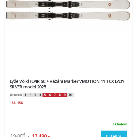
Lyže Völkl FLAIR SC + vázání Marker VMOTION 11 TCX LADY
SILVER model 2025
Úroveň
1
2
3
4
5
6
7
8
9
10
153, 158
Skladem
19 500
,-
17 490,-
DETAIL