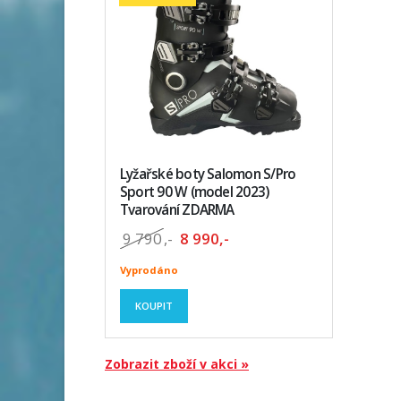
Lyžařské boty Salomon S/Pro
Sport 90 W (model 2023)
Tvarování ZDARMA
9 790
,-
8 990,-
Vyprodáno
KOUPIT
Zobrazit zboží v akci »