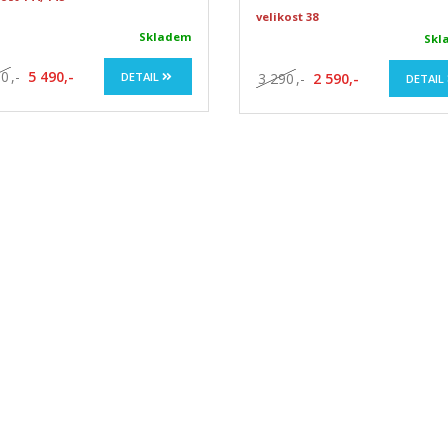
velikost 38
Skladem
Skl
90
,-
5 490,-
DETAIL
3 290
,-
2 590,-
DETAIL