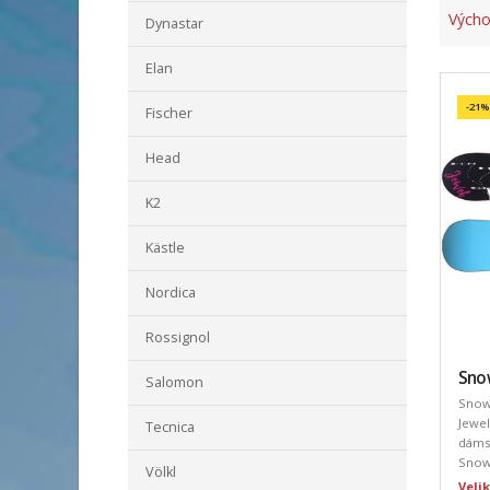
Výcho
Dynastar
Elan
-21%
Fischer
Head
K2
Kästle
Nordica
Rossignol
Sno
Salomon
Snow
Jewe
Tecnica
dáms
Snowb
Völkl
Velik