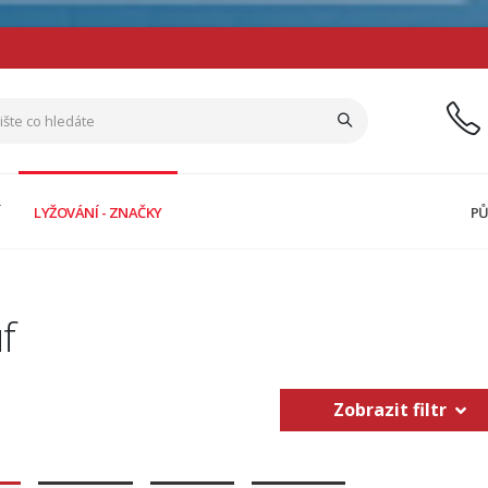
Í
LYŽOVÁNÍ - ZNAČKY
PŮ
f
Zobrazit filtr