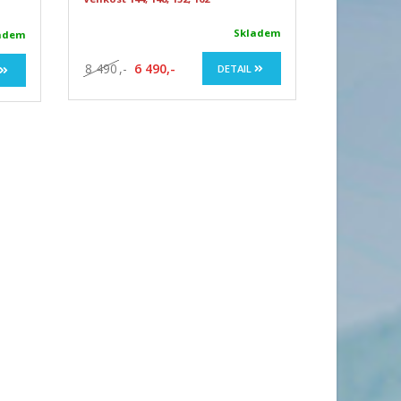
Skladem
adem
8 490
,-
6 490,-
DETAIL