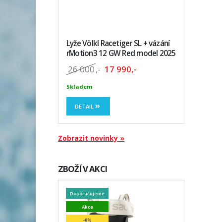
Lyže Völkl Racetiger SL + vázání
rMotion3 12 GW Red model 2025
26 000
,-
17 990,-
Skladem
DETAIL
Zobrazit novinky »
ZBOŽÍ V AKCI
Doporučujeme
Akce
-8%