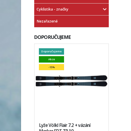
Cyklistika - značky
Nezařazené
DOPORUČUJEME
Doporučujeme
Akce
-15%
Lyže Völkl Flair 7.2 + vázání