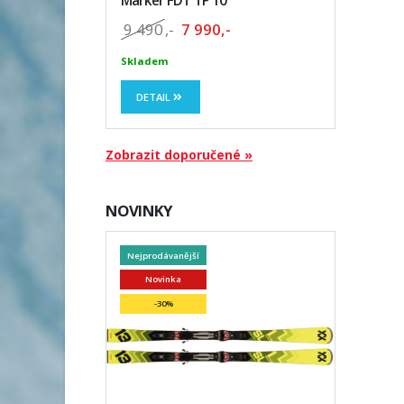
Marker FDT TP 10
9 490
,-
7 990,-
Skladem
DETAIL
Zobrazit doporučené »
NOVINKY
Nejprodávanější
Novinka
-30%