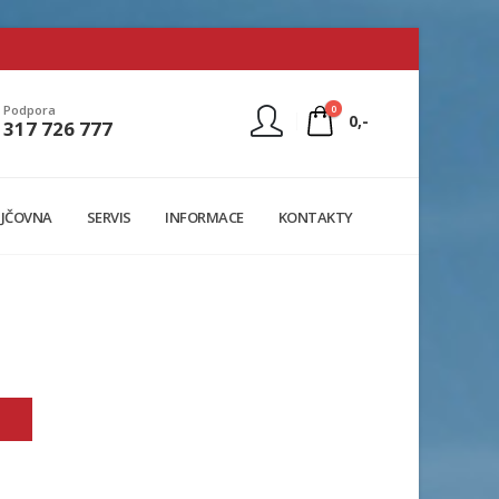
0
Podpora
0,-
317 726 777
Nejste přihlášen
JČOVNA
SERVIS
INFORMACE
KONTAKTY
Přihlásit
Registrace