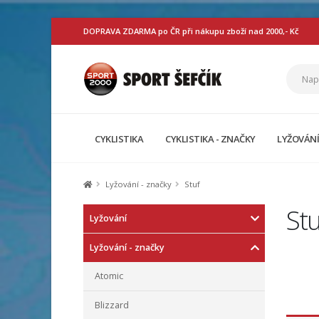
DOPRAVA ZDARMA po ČR při nákupu zboží nad 2000,- Kč
CYKLISTIKA
CYKLISTIKA - ZNAČKY
LYŽOVÁN
Lyžování - značky
Stuf
Stu
Lyžování
Lyžování - značky
Atomic
Blizzard