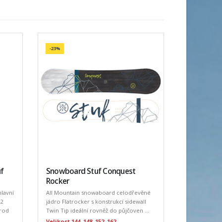
-23%
uf
Snowboard Stuf Conquest
Rocker
hlavní
All Mountain snowaboard celodřevěné
 2
jádro Flatrocker s konstrukcí sidewall
prod
Twin Tip ideální rovněž do půjčoven ...
Velikost 144, 148, 152, 162