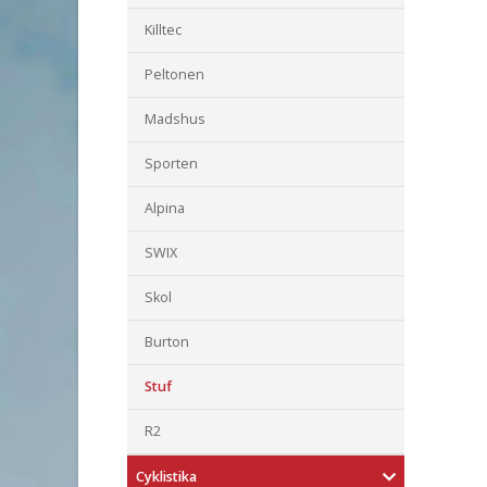
Killtec
Peltonen
Madshus
Sporten
Alpina
SWIX
Skol
Burton
Stuf
R2
Cyklistika