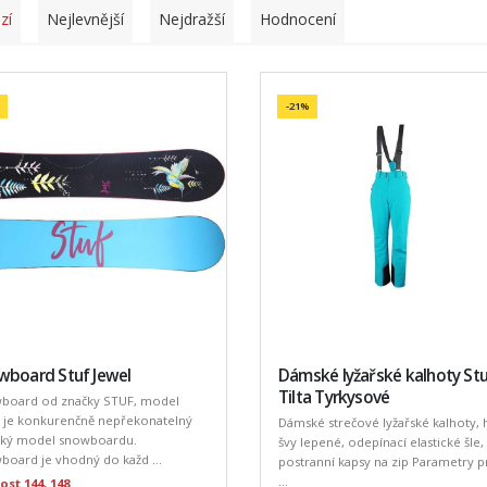
zí
Nejlevnější
Nejdražší
Hodnocení
-21%
wboard Stuf Jewel
Dámské lyžařské kalhoty St
Tilta Tyrkysové
board od značky STUF, model
l je konkurenčně nepřekonatelný
Dámské strečové lyžařské kalhoty, 
ký model snowboardu.
švy lepené, odepínací elastické šle,
oard je vhodný do každ ...
postranní kapsy na zip Parametry 
...
ost 144, 148