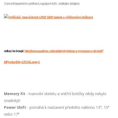
3 úrovně tepelného vyhřívání, napájení 4,8V , indikátor dobíjení,
odkaz ke koupi:
http://www.aaalyze.cz/produkty/vyhrivace-vysousece-do-bot/?
IdProductDir=1252&Lang=1
Memory Fit
- tvarovíní skeletu a vnitřní botičky nikdy nebylo
snadnější
Power Shift
- pomáhá k nastavení předního náklonu 13°, 15°
nebo 17°