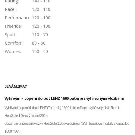
Racing:
140 - 110
Race:
130 - 110
Performance:
120 - 100
Freeride:
120 - 100
Sport:
110 - 70
Comfort:
80 - 60
Women:
100 - 40
JE VÁM ZIMA?
Vyhřívání - topení do bot LENZ 1600 baterie s výhřevnými vložkami
Vyhřívání - topení do bot LENZ (Therm-ic) 1600 LithiumPack s výhřevnými vložkami
HeatSole 1.0 nový model 2014
obsahuje univerzální vložky HeatSole 1.0 , dva dobíjecí NiMh bateriové moduly s kapacitou
1600 mAh,