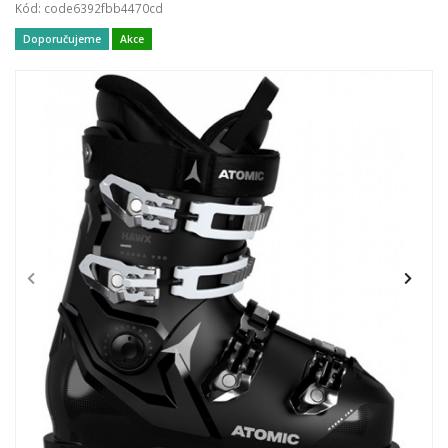
Kód: code6392fbb4470cd
Doporučujeme
Akce