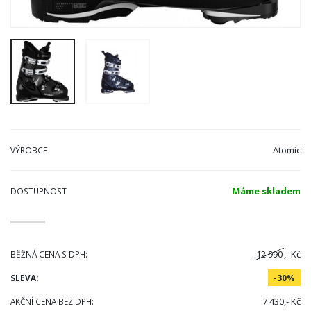
Atomic
VÝROBCE
Máme skladem
DOSTUPNOST
12 990
,- Kč
BĚŽNÁ CENA S DPH:
SLEVA:
-30%
7 430,- Kč
AKČNÍ CENA BEZ DPH: