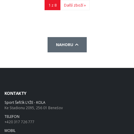
1 z 8
Další zboží »
NAHORU
KONTAKTY
Sport Šefčík LYŽE - KOLA
Ke Stadionu 2095, 256 01 Benešov
TELEFON
+420 317 726 777
MOBIL