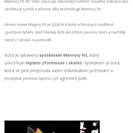
Memory Fit 3D Vám zaručuje dokonalý komfort. Snadné natvarování
skeletu je rychlé a přesné díky technologii Memory Fit.
Atomic Hawx Magna 90 je lyžařská bota určená pro nadšené
sportovní lyžaře, kteří hledají širší,ale přitom pevnou botu a nechtějí
slevit z nároků na pohodlí.
Bota je vybavena
systémem Memory Fit,
který
umožňuje
teplem zformovat i skelet
. Výsledkem je bota,
která se plně přizpůsobí vašim individuálním potřebám a
poskytne pevnou oporu i při agresivní jízdě.