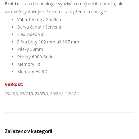
Prolite
- tato technologie využívá co nejtenčího profilu, ale
zároveň vystužuje klíčová místa k přenosu energie
Váha 1765 g / 26/26,5
Barva černá / červená
Flex index 90
Šířka boty 102 mm až 107 mm
Pásky 30mm
Přezky 6000-Series
Memory Fit
Memory Fit 3D
Velikost:
23/23,5, 24/24,5, 25/25,5, 26/26,5, 27/27,5
Zařazeno v kategorii