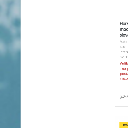
Hors
mode
slev
Mater
6061 
inter
5x135
Veli
- na 
post
180-
20 
-19%