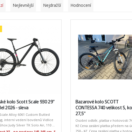
zí
Nejlevnější
Nejdražší
Hodnocení
ké kolo Scott Scale 930 29"
Bazarové kolo SCOTT
l 2026 - sleva
CONTESSA 740 velikost S, ko
27,5"
Scale Alloy 6061 Custom Butted
g, interní vedení bovdenů Vidlice
Osobní odběr, platba v hotovosti 74
hox Judy Silver TK Solo Air, 110 ...
Kč Cena zaslání platba předem na ú
250,- Kč. Cena zaslání platba v hoto
ost XS - na postavu 145-165 cm, S