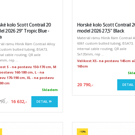
ké kolo Scott Contrail 20
Horské kolo Scott Contrail 2
l 2026 29" Tropic Blue -
model 2026 27,5" Black
a
Materiál rámu Hliník Rám Contrail A
6061 custom butted tubing, BSA73,
iál rámu Hliník Rám Contrail Alloy
internal cable routing, QR axle
custom butted tubing, BSA73,
5x135mm, rep ...
nal cable routing, QR axle
mm, rep ...
Velikost XS- na postavu 145cm a
165cm
kost S - na postavu 150-170 cm, M
postavu 160-180 cm, L - na
Skl
avu 170-190 cm, XL - na postavu
200 cm
20 790,-
DETAIL
Skladem
790
,-
16 632,-
DETAIL
-19%