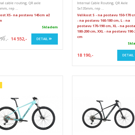
nal cable routing, QR axle
Internal Cable Routing, QR Axle
mm, rep ...
5x135mm, rep ...
kost XS- na postavu 145cm až
Velikost S - na postavu 150-170 
m
- na postavu 160-180 cm, L - na
postavu 170-190 cm, XL - na post
Skladem
180-200 cm, XXL - na postavu 190-
cm
190
,-
14 552,-
DETAIL
Skl
18 190,-
DETAIL