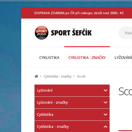
DOPRAVA ZDARMA po ČR při nákupu zboží nad 2000,- Kč
CYKLISTIKA
CYKLISTIKA - ZNAČKY
LYŽOVÁN
Cyklistika - značky
Scott
Sco
Lyžování
Lyžování - značky
Cyklistika
Cyklistika - značky