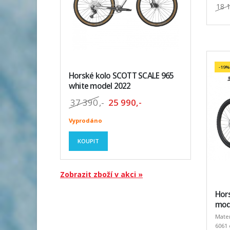
18 
-19%
Horské kolo SCOTT SCALE 965
white model 2022
37 390
,-
25 990,-
Vyprodáno
KOUPIT
Zobrazit zboží v akci »
Hors
mode
Mater
6061 