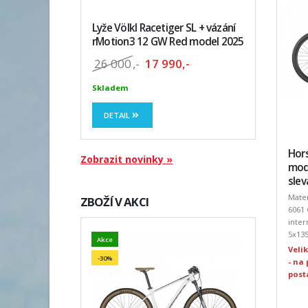
Lyže Völkl Racetiger SL + vázání
rMotion3 12 GW Red model 2025
26 000
,-
17 990,-
Skladem
DETAIL
Hors
Zobrazit novinky »
mode
slev
Mater
ZBOŽÍ V AKCI
6061
inter
5x135
Akce
Veli
-30%
- na 
post