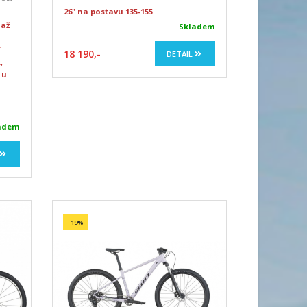
26" na postavu 135-155
 až
Skladem
í
18 190,-
DETAIL
,
 u
adem
-19%