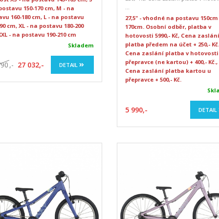
...
 postavu 150-170 cm, M - na
avu 160-180 cm, L - na postavu
27,5" - vhodné na postavu 150cm
90 cm, XL - na postavu 180-200
170cm. Osobní odběr, platba v
XXL - na postavu 190-210 cm
hotovosti 5990,- Kč, Cena zaslán
platba předem na účet + 250,- Kč.
Skladem
Cena zaslání platba v hotovosti
přepravce (ne kartou) + 400,- Kč.,
790
,-
27 032,-
DETAIL
Cena zaslání platba kartou u
přepravce + 500,- Kč.
Skl
5 990,-
DETAIL