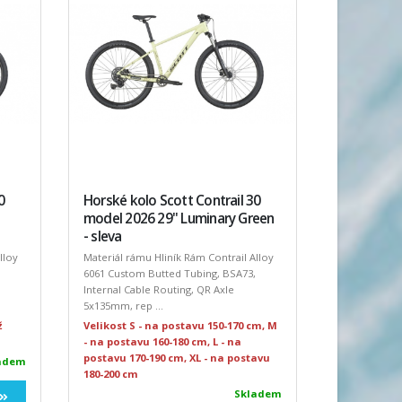
0
Horské kolo Scott Contrail 30
model 2026 29" Luminary Green
- sleva
lloy
Materiál rámu Hliník Rám Contrail Alloy
6061 Custom Butted Tubing, BSA73,
Internal Cable Routing, QR Axle
5x135mm, rep ...
ž
Velikost S - na postavu 150-170 cm, M
- na postavu 160-180 cm, L - na
postavu 170-190 cm, XL - na postavu
adem
180-200 cm
Skladem