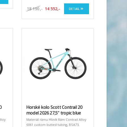
18 190
,-
14 552,-
DETAIL
0
Horské kolo Scott Contrail 20
model 2026 27,5" tropic blue
lloy
Materiál rámu Hliník Rám Contrail Alloy
6061 custom butted tubing, BSA73,