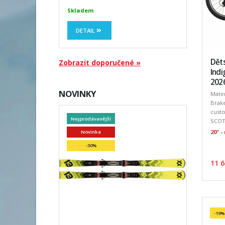
Skladem
DETAIL
Děts
Zobrazit doporučené »
Indi
202
NOVINKY
Mater
Brake
custo
Nejprodávanější
SCOTT
20" 
Novinka
-30%
11 6
-19%