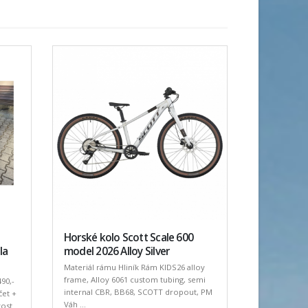
Horské kolo Scott Scale 600
la
model 2026 Alloy Silver
Materiál rámu Hliník Rám KIDS26 alloy
frame, Alloy 6061 custom tubing, semi
90,-
internal CBR, BB68, SCOTT dropout, PM
čet +
Váh ...
vost