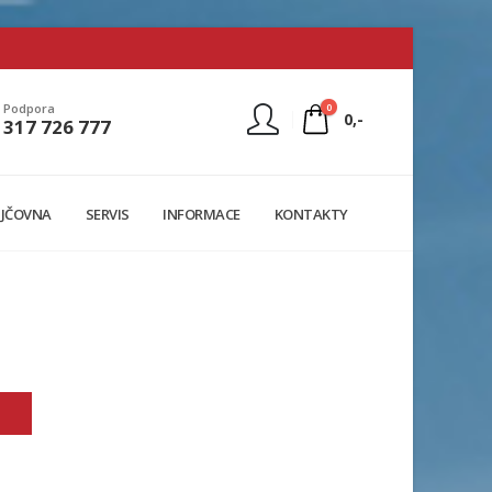
0
Podpora
0,-
317 726 777
Nejste přihlášen
JČOVNA
SERVIS
INFORMACE
KONTAKTY
Přihlásit
Registrace