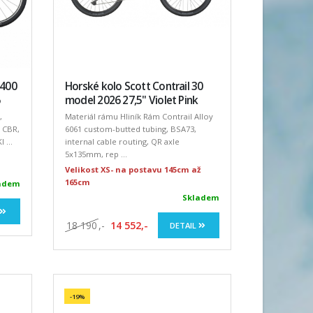
 400
Horské kolo Scott Contrail 30
model 2026 27,5" Violet Pink
,
Materiál rámu Hliník Rám Contrail Alloy
. CBR,
6061 custom-butted tubing, BSA73,
 ...
internal cable routing, QR axle
5x135mm, rep ...
Velikost XS- na postavu 145cm až
165cm
adem
Skladem
18 190
,-
14 552,-
DETAIL
-19%