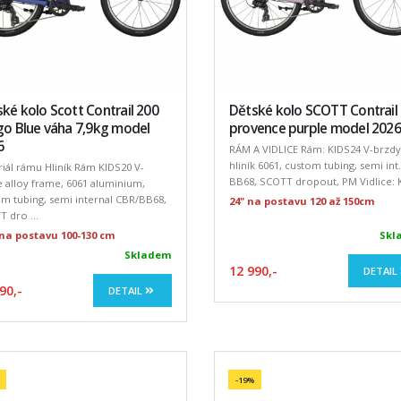
ké kolo Scott Contrail 200
Dětské kolo SCOTT Contrail
go Blue váha 7,9kg model
provence purple model 2026
6
RÁM A VIDLICE Rám: KIDS24 V-brzdy
hliník 6061, custom tubing, semi int
iál rámu Hliník Rám KIDS20 V-
BB68, SCOTT dropout, PM Vidlice: KI
 alloy frame, 6061 aluminium,
m tubing, semi internal CBR/BB68,
24" na postavu 120 až 150cm
 dro ...
- na postavu 100-130 cm
Skl
Skladem
12 990,-
DETAIL
90,-
DETAIL
-19%