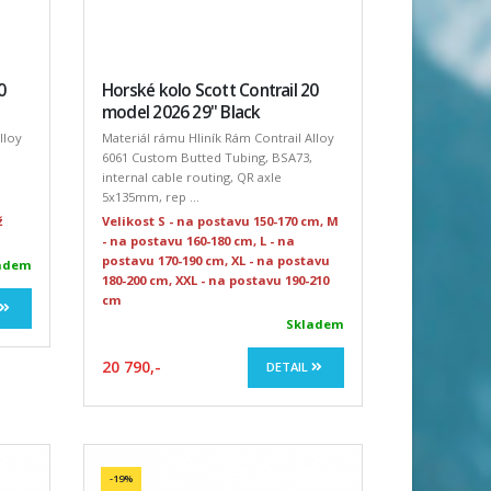
0
Horské kolo Scott Contrail 20
model 2026 29" Black
lloy
Materiál rámu Hliník Rám Contrail Alloy
6061 Custom Butted Tubing, BSA73,
internal cable routing, QR axle
5x135mm, rep ...
ž
Velikost S - na postavu 150-170 cm, M
- na postavu 160-180 cm, L - na
postavu 170-190 cm, XL - na postavu
adem
180-200 cm, XXL - na postavu 190-210
cm
Skladem
20 790,-
DETAIL
-19%