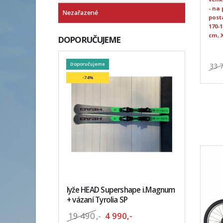
- na
Nezařazené
post
170-1
cm, 
DOPORUČUJEME
Doporučujeme
33 
-74%
lyže HEAD Supershape i.Magnum
+ vázaní Tyrolia SP
19 490
,-
4 990,-