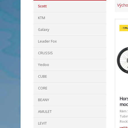
Výcho
Scott
KTM
-19%
Galaxy
Leader Fox
CRUSSIS
Yedoo
CUBE
CORE
Hors
BEANY
mode
Rám 
AMULET
Tubin
RockS
LEVIT
velik