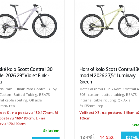
ké kolo Scott Contrail 30
Horské kolo Scott Contrail 3
l 2026 29" Violet Pink -
model 2026 27,5" Luminary
a
Green
iál rámu Hliník Rám Contrail Alloy
Materiál rámu Hliník Rám Contrail A
 Custom Butted Tubing, BSA73,
6061 custom butted tubing, BSA73,
nal cable routing, QR axle
internal cable routing, QR Axle
mm, rep ...
5x135mm, rep ...
kost S - na postavu 150-170 cm, M
Velikost XS- na postavu 145cm a
postavu 160-180 cm, L - na
165cm
avu 170-190 cm
Skl
Skladem
18 190
,-
14 552,-
DETAIL