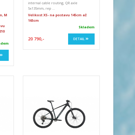
internal cable routing, QR axle
5x135mm, rep ...
cm, M
Velikost XS- na postavu 145cm až
165cm
avu
Skladem
210
20 790,-
DETAIL
adem