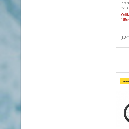
inter
5x135
Veli
165c
18 
-19%