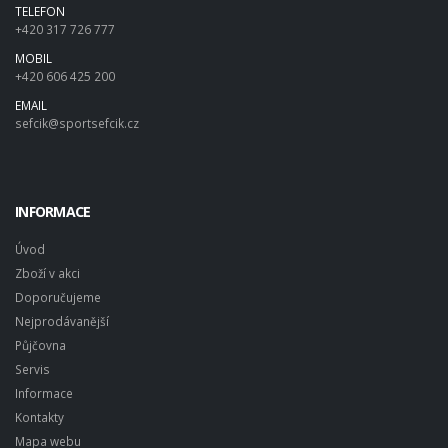
TELEFON
+420 317 726 777
MOBIL
+420 606 425 200
EMAIL
sefcik@sportsefcik.cz
INFORMACE
Úvod
Zboží v akci
Doporučujeme
Nejprodávanější
Půjčovna
Servis
Informace
Kontakty
Mapa webu