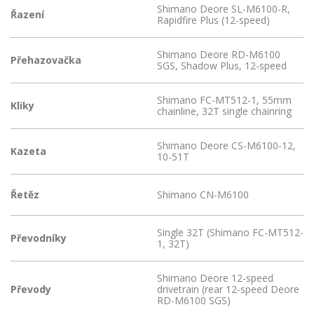
Shimano Deore SL-M6100-R,
Řazení
Rapidfire Plus (12-speed)
Shimano Deore RD-M6100
Přehazovačka
SGS, Shadow Plus, 12-speed
Shimano FC-MT512-1, 55mm
Kliky
chainline, 32T single chainring
Shimano Deore CS-M6100-12,
Kazeta
10-51T
Řetěz
Shimano CN-M6100
Single 32T (Shimano FC-MT512-
Převodníky
1, 32T)
Shimano Deore 12-speed
Převody
drivetrain (rear 12-speed Deore
RD-M6100 SGS)