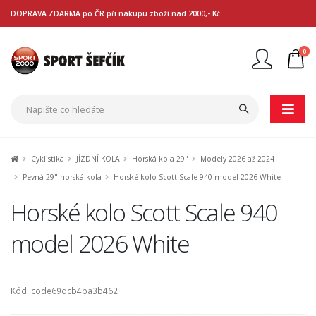
DOPRAVA ZDARMA po ČR při nákupu zboží nad 2000,- Kč
0
Nejste přihlášen
Přihlásit
Registrace
Cyklistika
JÍZDNÍ KOLA
Horská kola 29"
Modely 2026 až 2024
Pevná 29" horská kola
Horské kolo Scott Scale 940 model 2026 White
Horské kolo Scott Scale 940
model 2026 White
Kód: code69dcb4ba3b462