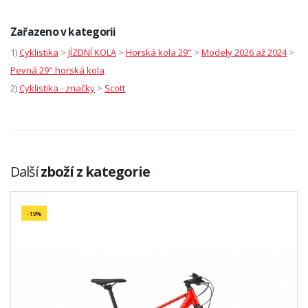
Zařazeno v kategorii
1)
Cyklistika
>
JÍZDNÍ KOLA
>
Horská kola 29"
>
Modely 2026 až 2024
>
Pevná 29" horská kola
2)
Cyklistika - značky
>
Scott
Další
zboží z kategorie
-19%