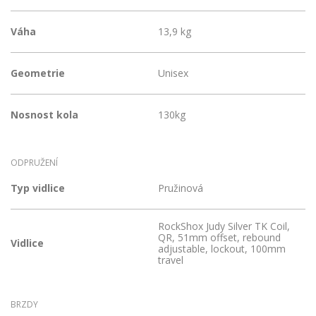
Váha
13,9 kg
Geometrie
Unisex
Nosnost kola
130kg
ODPRUŽENÍ
Typ vidlice
Pružinová
RockShox Judy Silver TK Coil,
QR, 51mm offset, rebound
Vidlice
adjustable, lockout, 100mm
travel
BRZDY