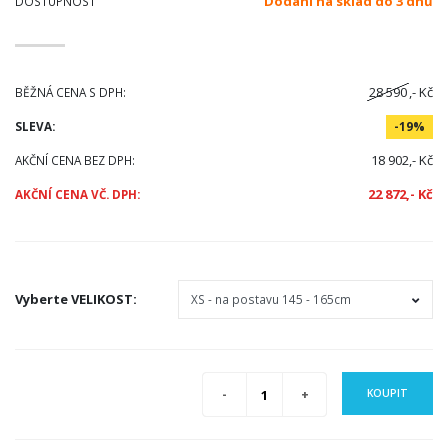
Dodání na sklad do 3 dnů
DOSTUPNOST
28 590
,- Kč
BĚŽNÁ CENA S DPH:
SLEVA:
-19%
18 902,- Kč
AKČNÍ CENA BEZ DPH:
22 872,- Kč
AKČNÍ CENA VČ. DPH:
Vyberte
VELIKOST
:
KOUPIT