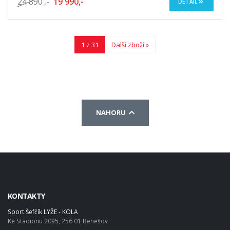
24 890
,-
19 990,-
DETAIL
1 z 31
Další zboží »
NAHORU
KONTAKTY
Sport Šefčík LYŽE - KOLA
Ke Stadionu 2095, 256 01 Benešov