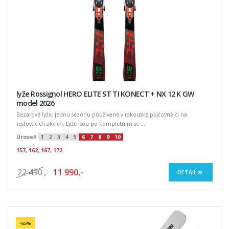
lyže Rossignol HERO ELITE ST TI KONECT + NX 12 K GW
model 2026
Bazarové lyže, jednu sezónu používané v rakouské půjčovně či na
testovacích akcích. Lyže jsou po kompletním se ...
Úroveň
1
2
3
4
5
6
7
8
9
10
157, 162, 167, 172
22 490
,-
11 990,-
DETAIL
-55%