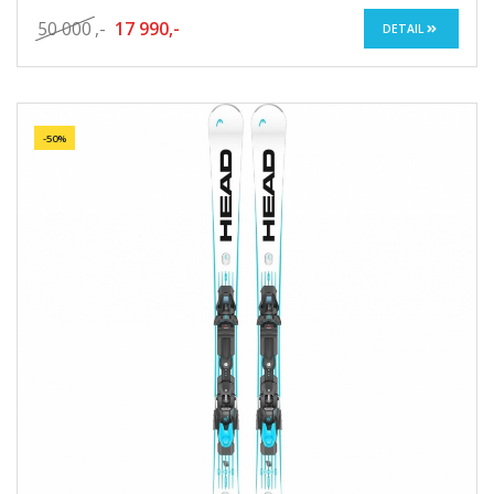
50 000
,-
17 990,-
DETAIL
-50%