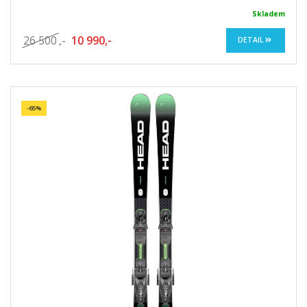
Skladem
26 500
,-
10 990,-
DETAIL
-65%