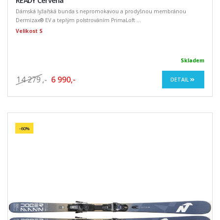
READY Červená
Dámská lyžařská bunda s nepromokavou a prodyšnou membránou
Dermizax® EV a teplým polstrováním PrimaLoft ...
Velikost S
Skladem
14 279
,-
6 990,-
DETAIL
-60%