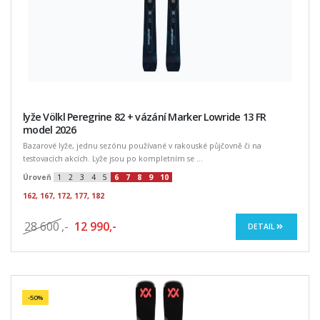
lyže Völkl Peregrine 82 + vázání Marker Lowride 13 FR
model 2026
Bazarové lyže, jednu sezónu používané v rakouské půjčovně či na
testovacích akcích. Lyže jsou po kompletním se ...
Úroveň
1
2
3
4
5
6
7
8
9
10
162, 167, 172, 177, 182
28 600
,-
12 990,-
DETAIL
-50%