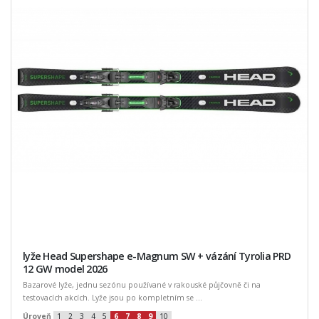
lyže Head Supershape e-Magnum SW + vázání Tyrolia PRD
12 GW model 2026
Bazarové lyže, jednu sezónu používané v rakouské půjčovně či na
testovacích akcích. Lyže jsou po kompletním se ...
Úroveň
1
2
3
4
5
6
7
8
9
10