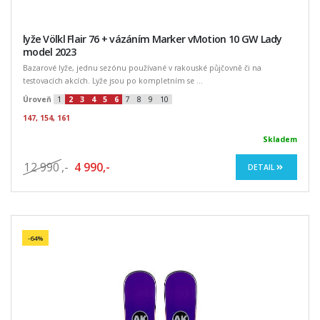
lyže Völkl Flair 76 + vázáním Marker vMotion 10 GW Lady
model 2023
Bazarové lyže, jednu sezónu používané v rakouské půjčovně či na
testovacích akcích. Lyže jsou po kompletním se ...
Úroveň
1
2
3
4
5
6
7
8
9
10
147, 154, 161
Skladem
12 990
,-
4 990,-
DETAIL
-64%