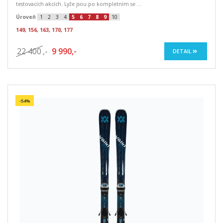
testovacích akcích. Lyže jsou po kompletním se ...
Úroveň
1
2
3
4
5
6
7
8
9
10
149, 156, 163, 170, 177
22 400
,-
9 990,-
DETAIL
-54%