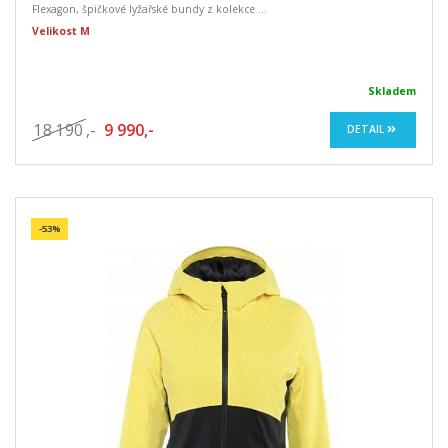
Flexagon, špičkové lyžařské bundy z kolekce ...
Velikost M
Skladem
18 190
,-
9 990,-
DETAIL
-53%