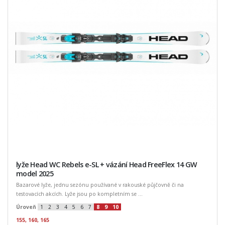
lyže Head WC Rebels e-SL + vázání Head FreeFlex 14 GW
model 2025
Bazarové lyže, jednu sezónu používané v rakouské půjčovně či na
testovacích akcích. Lyže jsou po kompletním se ...
Úroveň
1
2
3
4
5
6
7
8
9
10
155, 160, 165