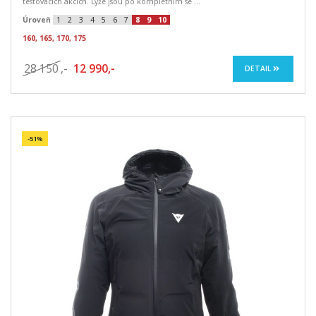
testovacích akcích. Lyže jsou po kompletním se ...
Úroveň
1
2
3
4
5
6
7
8
9
10
160, 165, 170, 175
28 150
,-
12 990,-
DETAIL
-51%