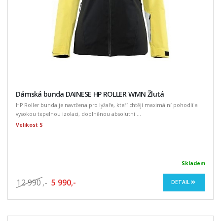
Dámská bunda DAINESE HP ROLLER WMN Žlutá
HP Roller bunda je navržena pro lyžaře, kteří chtějí maximální pohodlí a
vysokou tepelnou izolaci, doplněnou absolutní ...
Velikost S
Skladem
12 990
,-
5 990,-
DETAIL