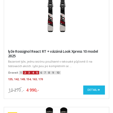
lyže Rossignol React RT + vázáná Look Xpress 10 model
2025
Bazarové lyže, jednu sezónu používané v rakouské půjčovně či na
testovacích akcích. Lyže jsou po kompletním se ...
Úroveň
1
2
3
4
5
6
7
8
9
10
135, 142, 149, 154, 163, 170
10 270
,-
4 990,-
DETAIL