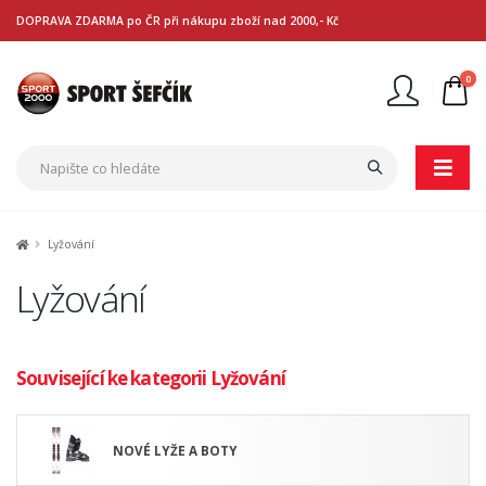
DOPRAVA ZDARMA po ČR při nákupu zboží nad 2000,- Kč
0
Nejste přihlášen
Přihlásit
Registrace
Lyžování
Lyžování
Související ke kategorii Lyžování
NOVÉ LYŽE A BOTY