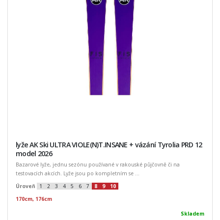
lyže AK Ski ULTRA VIOLE(N)T.INSANE + vázání Tyrolia PRD 12
model 2026
Bazarové lyže, jednu sezónu používané v rakouské půjčovně či na
testovacích akcích. Lyže jsou po kompletním se ...
Úroveň
1
2
3
4
5
6
7
8
9
10
170cm, 176cm
Skladem