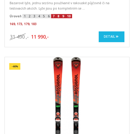
Bazarové lyže, jednu sezónu používané v rakouské půjčovně či na
testovacích akcích. Lyže jsou po kompletním se ...
Úroveň
1
2
3
4
5
6
7
8
9
10
169, 173, 179, 183
31 490
,-
11 990,-
DETAIL
-46%