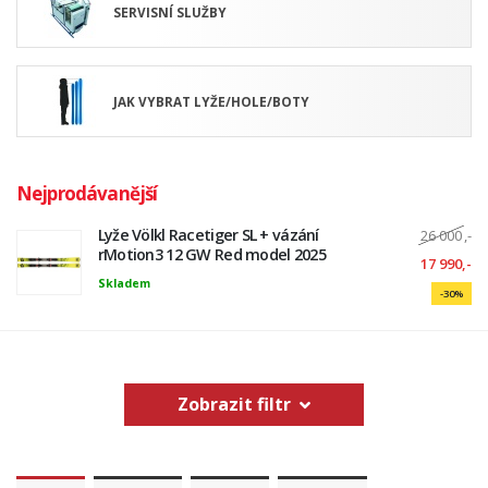
SERVISNÍ SLUŽBY
JAK VYBRAT LYŽE/HOLE/BOTY
Nejprodávanější
Lyže Völkl Racetiger SL + vázání
26 000
,-
rMotion3 12 GW Red model 2025
17 990,-
Skladem
-30%
Zobrazit filtr