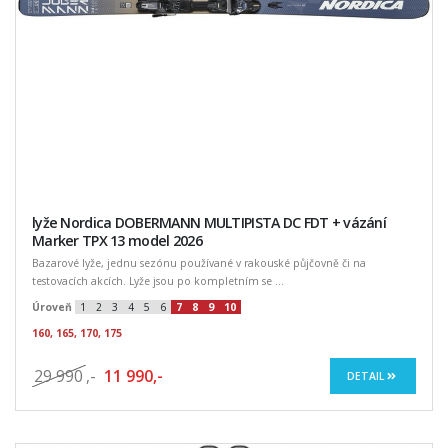
lyže Nordica DOBERMANN MULTIPISTA DC FDT + vázání
Marker TPX 13 model 2026
Bazarové lyže, jednu sezónu používané v rakouské půjčovně či na
testovacích akcích. Lyže jsou po kompletním se ...
Úroveň
1
2
3
4
5
6
7
8
9
10
160, 165, 170, 175
29 990
,-
11 990,-
DETAIL