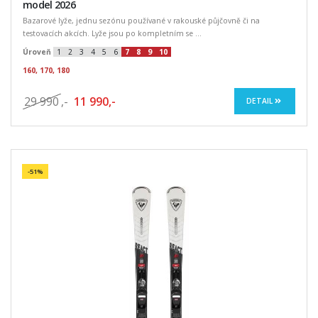
model 2026
Bazarové lyže, jednu sezónu používané v rakouské půjčovně či na
testovacích akcích. Lyže jsou po kompletním se ...
Úroveň
1
2
3
4
5
6
7
8
9
10
160, 170, 180
29 990
,-
11 990,-
DETAIL
-51%