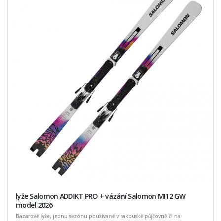
lyže Salomon ADDIKT PRO + vázání Salomon MI12 GW
model 2026
Bazarové lyže, jednu sezónu používané v rakouské půjčovně či na