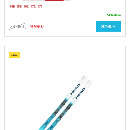
149, 156, 163, 170, 177
Skladem
24 480
,-
9 990,-
DETAIL
-48%