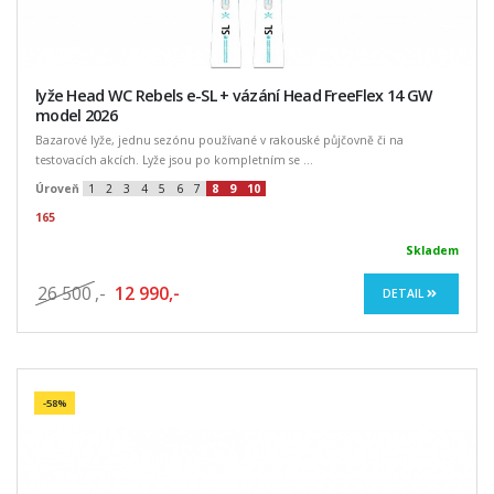
lyže Head WC Rebels e-SL + vázání Head FreeFlex 14 GW
model 2026
Bazarové lyže, jednu sezónu používané v rakouské půjčovně či na
testovacích akcích. Lyže jsou po kompletním se ...
Úroveň
1
2
3
4
5
6
7
8
9
10
165
Skladem
26 500
,-
12 990,-
DETAIL
-58%