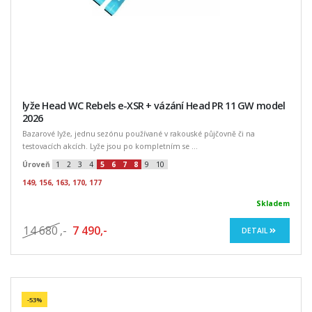
lyže Head WC Rebels e-XSR + vázání Head PR 11 GW model
2026
Bazarové lyže, jednu sezónu používané v rakouské půjčovně či na
testovacích akcích. Lyže jsou po kompletním se ...
Úroveň
1
2
3
4
5
6
7
8
9
10
149, 156, 163, 170, 177
Skladem
14 680
,-
7 490,-
DETAIL
-53%