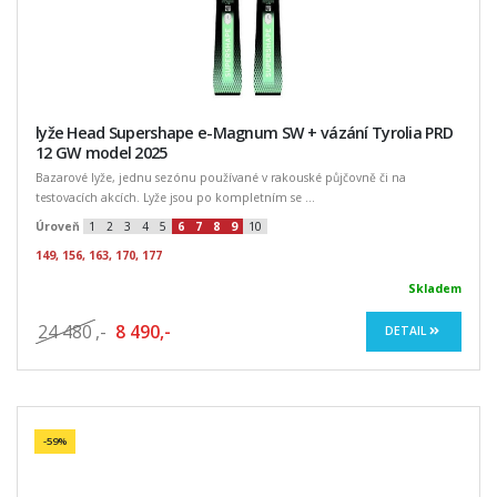
lyže Head Supershape e-Magnum SW + vázání Tyrolia PRD
12 GW model 2025
Bazarové lyže, jednu sezónu používané v rakouské půjčovně či na
testovacích akcích. Lyže jsou po kompletním se ...
Úroveň
1
2
3
4
5
6
7
8
9
10
149, 156, 163, 170, 177
Skladem
24 480
,-
8 490,-
DETAIL
-59%