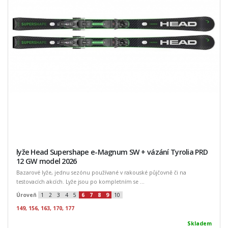
lyže Head Supershape e-Magnum SW + vázání Tyrolia PRD
12 GW model 2026
Bazarové lyže, jednu sezónu používané v rakouské půjčovně či na
testovacích akcích. Lyže jsou po kompletním se ...
Úroveň
1
2
3
4
5
6
7
8
9
10
149, 156, 163, 170, 177
Skladem