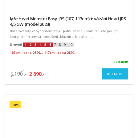
lyže Head Monster Easy JRS (107, 117cm) + vázání Head JRS
4,5 GW (model 2023)
Bazarové lyže ve výborném stavu. Jednu sezonu použité. Lyže jsou po
kompletním servisu - broušení skluznice, broušení ...
Úroveň
1
2
3
4
5
6
7
8
9
10
107cm - cena 2890,-, 117cm - cena 2890,-
Skladem
5 190
,-
2 890,-
DETAIL
-43%