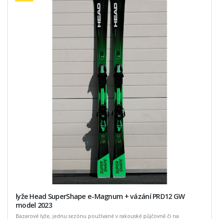
lyže Head SuperShape e-Magnum + vázání PRD12 GW
model 2023
Bazarové lyže, jednu sezónu používané v rakouské půjčovně či na