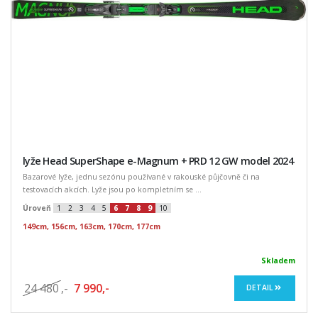
lyže Head SuperShape e-Magnum + PRD 12 GW model 2024
Bazarové lyže, jednu sezónu používané v rakouské půjčovně či na
testovacích akcích. Lyže jsou po kompletním se ...
Úroveň
1
2
3
4
5
6
7
8
9
10
149cm, 156cm, 163cm, 170cm, 177cm
Skladem
24 480
,-
7 990,-
DETAIL