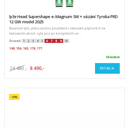
lyže Head Supershape e-Magnum SW + vázání Tyrolia PRD
12 GW model 2025
Bazarové lyže, jednu sezónu používané v rakouské půjčovně či na
testovacích akcích. Lyže jsou po kompletním se ...
Úroveň
1
2
3
4
5
6
7
8
9
10
149, 156, 163, 170, 177
Skladem
24 480
,-
8 490,-
DETAIL
-59%