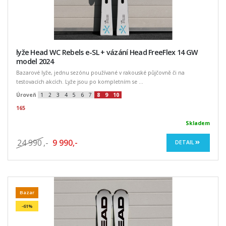
lyže Head WC Rebels e-SL + vázání Head FreeFlex 14 GW
model 2024
Bazarové lyže, jednu sezónu používané v rakouské půjčovně či na
testovacích akcích. Lyže jsou po kompletním se ...
Úroveň
1
2
3
4
5
6
7
8
9
10
165
Skladem
24 990
,-
9 990,-
DETAIL
Bazar
-61%