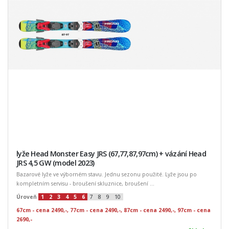
lyže Head Monster Easy JRS (67,77,87,97cm) + vázání Head
JRS 4,5 GW (model 2023)
Bazarové lyže ve výborném stavu. Jednu sezonu použité. Lyže jsou po
kompletním servisu - broušení skluznice, broušení ...
Úroveň
1
2
3
4
5
6
7
8
9
10
67cm - cena 2490,-, 77cm - cena 2490,-, 87cm - cena 2490,-, 97cm - cena
2690,-