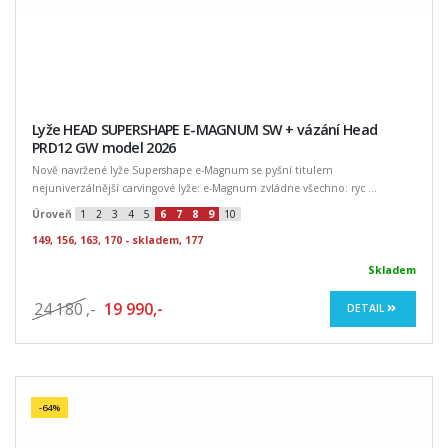
Lyže HEAD SUPERSHAPE E-MAGNUM SW + vázání Head
PRD12 GW model 2026
Nově navržené lyže Supershape e-Magnum se pyšní titulem
nejuniverzálnější carvingové lyže: e-Magnum zvládne všechno: ryc ...
Úroveň
1
2
3
4
5
6
7
8
9
10
149, 156, 163, 170 - skladem, 177
Skladem
24 180
,-
19 990,-
DETAIL
-64%