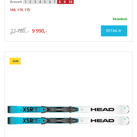
Úroveň
1
2
3
4
5
6
7
8
9
10
160, 170, 175
Skladem
27 780
,-
9 990,-
DETAIL
-52%