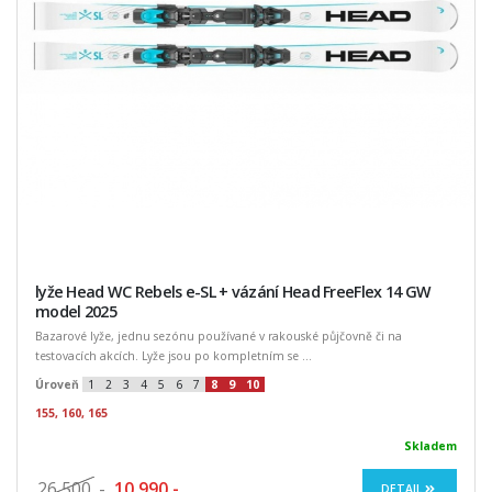
lyže Head WC Rebels e-SL + vázání Head FreeFlex 14 GW
model 2025
Bazarové lyže, jednu sezónu používané v rakouské půjčovně či na
testovacích akcích. Lyže jsou po kompletním se ...
Úroveň
1
2
3
4
5
6
7
8
9
10
155, 160, 165
Skladem
26 500
,-
10 990,-
DETAIL