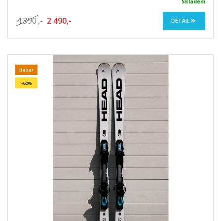
Skladem
4 390
,-
2 490,-
DETAIL
Bazar
-60%