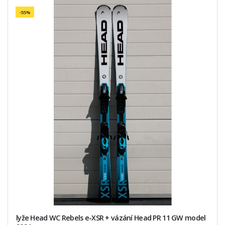
-55%
lyže Head WC Rebels e-XSR + vázání Head PR 11 GW model