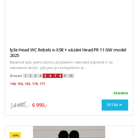
lyže Head WC Rebels e-XSR + vázání Head PR 11 GW model
2025
Bazarové lyže, jednu sezónu používané v rakouské půjčovně či na
testovacích akcích. Lyže jsou po kompletním se ...
Úroveň
1
2
3
4
5
6
7
8
9
10
149, 156, 163, 170, 177
Skladem
14 680
,-
6 990,-
DETAIL
-67%