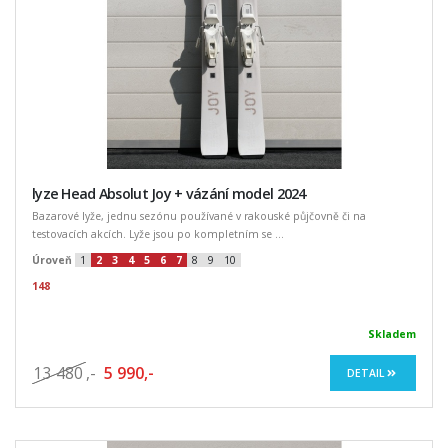
lyze Head Absolut Joy + vázání model 2024
Bazarové lyže, jednu sezónu používané v rakouské půjčovně či na
testovacích akcích. Lyže jsou po kompletním se ...
Úroveň
1
2
3
4
5
6
7
8
9
10
148
Skladem
13 480
,-
5 990,-
DETAIL