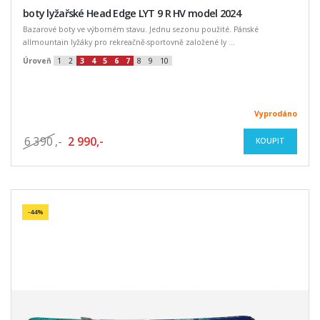
boty lyžařské Head Edge LYT 9 R HV model 2024
Bazarové boty ve výborném stavu. Jednu sezonu použité. Pánské
allmountain lyžáky pro rekreačně-sportovně založené ly ...
Úroveň
1
2
3
4
5
6
7
8
9
10
Vyprodáno
6 390
,-
2 990,-
KOUPIT
-44%