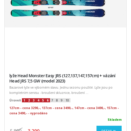
lyže Head Monster Easy JRS (127,137,147,157cm) + vázání
Head JRS 7,5 GW (model 2023)
Bazarové lyže ve výborném stavu. Jednu sezonu použité. Lyže jsou po
kompletním servisu - broušení skluznice, broušení ...
Úroveň
1
2
3
4
5
6
7
8
9
10
127cm - cena 3290,-, 137cm - cena 3490,-, 147cm - cena 3490,-, 157cm -
cena 3490,- - vyprodáno
Skladem
DETAIL