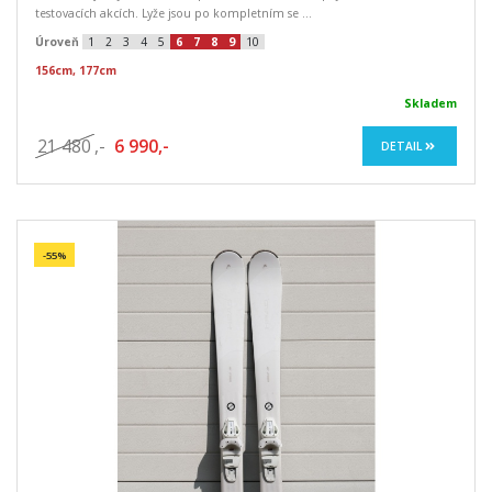
testovacích akcích. Lyže jsou po kompletním se ...
Úroveň
1
2
3
4
5
6
7
8
9
10
156cm, 177cm
Skladem
21 480
,-
6 990,-
DETAIL
-55%