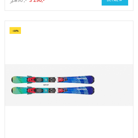
5 890
,-
3 290,-
-44%