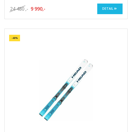
24 480
,-
9 990,-
DETAIL
-48%