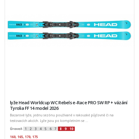
lyže Head Worldcup WC Rebels e-Race PRO SW RP + vázání
Tyrolia FF 14 model 2026
Bazarové lyže, jednu sezónu používané v rakouské půjčovně či na
testovacích akcích. Lyže jsou po kompletním se ...
Úroveň
1
2
3
4
5
6
7
8
9
10
160, 165, 170, 175