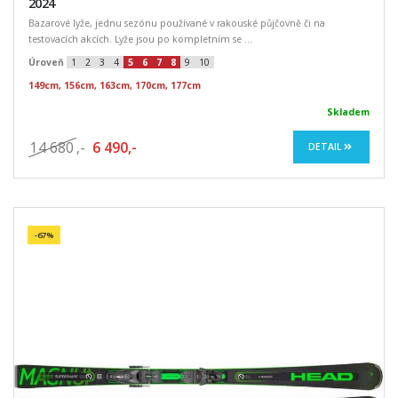
2024
Bazarové lyže, jednu sezónu používané v rakouské půjčovně či na
testovacích akcích. Lyže jsou po kompletním se ...
Úroveň
1
2
3
4
5
6
7
8
9
10
149cm, 156cm, 163cm, 170cm, 177cm
Skladem
14 680
,-
6 490,-
DETAIL
-67%