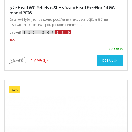
lyže Head WC Rebels e-SL + vázání Head FreeFlex 14 GW
model 2026
Bazarové lyže, jednu sezónu používané v rakouské půjčovně či na
testovacích akcích. Lyže jsou po kompletním se ...
Úroveň
1
2
3
4
5
6
7
8
9
10
165
Skladem
26 500
,-
12 990,-
DETAIL
-58%