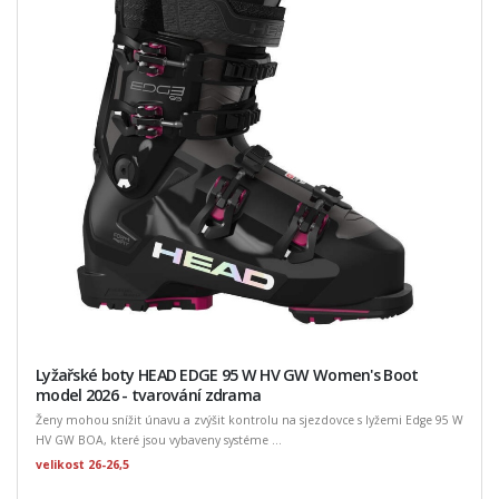
Lyžařské boty HEAD EDGE 95 W HV GW Women's Boot
model 2026 - tvarování zdrama
Ženy mohou snížit únavu a zvýšit kontrolu na sjezdovce s lyžemi Edge 95 W
HV GW BOA, které jsou vybaveny systéme ...
velikost 26-26,5