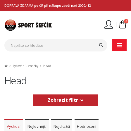
DOPRAVA ZDARMA po ČR při nákupu zboží nad 2000,- Kč
0
Nejste přihlášen
Přihlásit
Registrace
Lyžování - značky
Head
Head
Zobrazit filtr
Výchozí
Nejlevnější
Nejdražší
Hodnocení