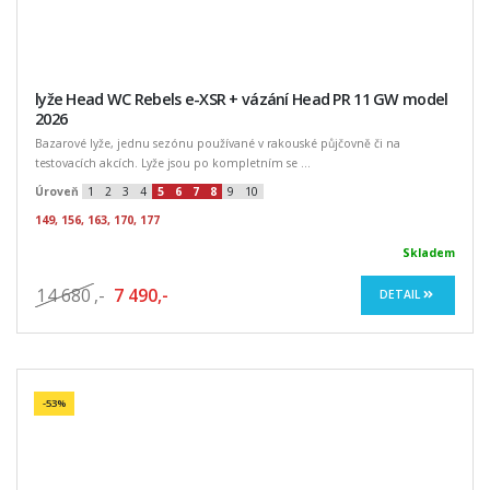
lyže Head WC Rebels e-XSR + vázání Head PR 11 GW model
2026
Bazarové lyže, jednu sezónu používané v rakouské půjčovně či na
testovacích akcích. Lyže jsou po kompletním se ...
Úroveň
1
2
3
4
5
6
7
8
9
10
149, 156, 163, 170, 177
Skladem
14 680
,-
7 490,-
DETAIL
-53%