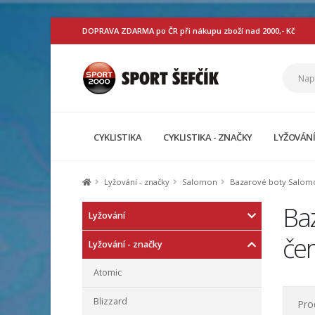
DOPRAVA ZDARMA po ČR při nákupu zboží nad 2000,- Kč
CYKLISTIKA
CYKLISTIKA - ZNAČKY
LYŽOVÁN
Lyžování - značky
Salomon
Bazarové boty Salomo
Ba
Lyžování
če
Lyžování - značky
Atomic
Blizzard
Pro