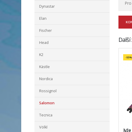
Pro
Dynastar
Elan
KO
Fischer
Další
Head
K2
-55%
Kästle
Nordica
Rossignol
Salomon
Tecnica
Völkl
lyž