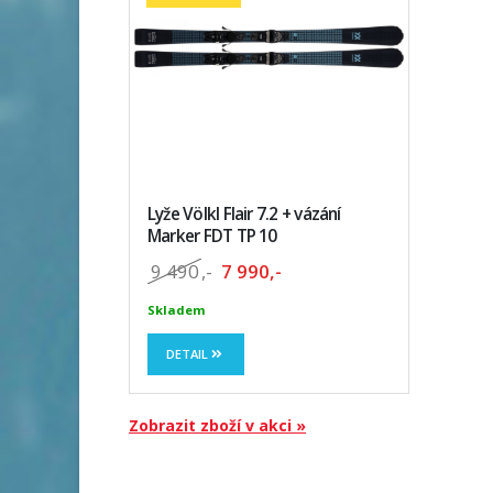
Lyže Völkl Flair 7.2 + vázání
Marker FDT TP 10
9 490
,-
7 990,-
Skladem
DETAIL
Zobrazit zboží v akci »