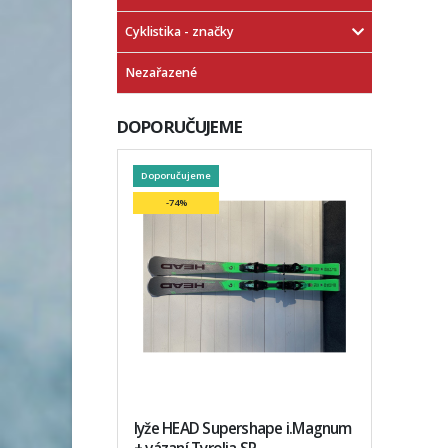
Cyklistika - značky
Nezařazené
DOPORUČUJEME
Doporučujeme
-74%
lyže HEAD Supershape i.Magnum