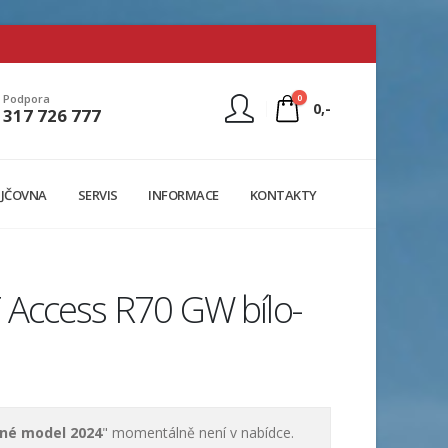
0
Podpora
0,-
317 726 777
Nejste přihlášen
JČOVNA
SERVIS
INFORMACE
KONTAKTY
Přihlásit
Registrace
Access R70 GW bílo-
rné model 2024
" momentálně není v nabídce.