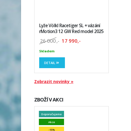
Lyže Völkl Racetiger SL + vázání
rMotion3 12 GW Red model 2025
26 000
,-
17 990,-
Skladem
DETAIL
Zobrazit novinky »
ZBOŽÍ V AKCI
Doporučujeme
Akce
-15%