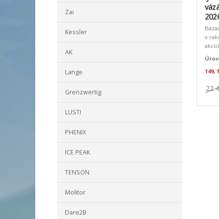
váz
Zai
202
Baza
Kessler
v rak
akcíc
AK
Úrov
149, 
Lange
22 
Grenzwertig
LUSTI
PHENIX
ICE PEAK
TENSON
Molitor
Dare2B