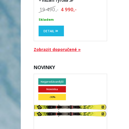
+ vázaní Tyrolia SP
19 490
,-
4 990,-
Skladem
DETAIL
Zobrazit doporučené »
NOVINKY
Nejprodávanější
Novinka
-30%