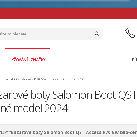
Í
LYŽOVÁNÍ - ZNAČKY
PŮ
n Boot QST Access R70 GW bílo-černé model 2024
zarové boty Salomon Boot QST 
rné model 2024
dukt "
Bazarové boty Salomon Boot QST Access R70 GW bílo-če