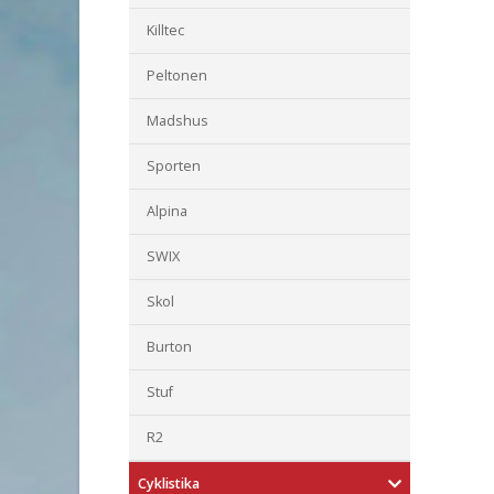
Killtec
Peltonen
Madshus
Sporten
Alpina
SWIX
Skol
Burton
Stuf
R2
Cyklistika