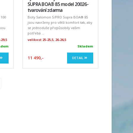
SUPRA BOA® 85 model 20026-
tvarování zdarma
 100
Boty Salomon S/PRO Supra BOA® 85
jsou navrženy pro větší komfort tak, aby
okou
se jednoduše přizpůsobily vašim
potřebá ...
-29,5
velikost 25-25,5, 26-26,5
adem
Skladem
11 490,-
DETAIL