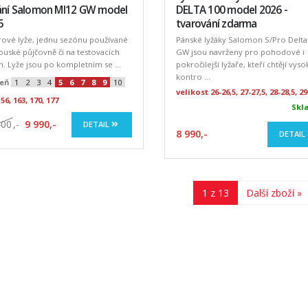
ání Salomon MI12 GW model
DELTA 100 model 2026 -
6
tvarování zdarma
rové lyže, jednu sezónu používané
Pánské lyžáky Salomon S/Pro Delta
ouské půjčovně či na testovacích
GW jsou navrženy pro pohodové i
h. Lyže jsou po kompletním se ...
pokročilejší lyžaře, kteří chtějí vys
kontro ...
eň
1
2
3
4
5
6
7
8
9
10
velikost 26-26,5, 27-27,5, 28-28,5, 29
156, 163, 170, 177
Skl
400
,-
9 990,-
DETAIL
8 990,-
DETAIL
1 z 13
Další zboží »