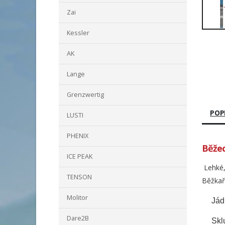
Zai
Kessler
AK
Lange
Grenzwertig
POP
LUSTI
PHENIX
Běžec
ICE PEAK
Lehké,
TENSON
Běžkař
Molitor
Jád
Dare2B
Skl