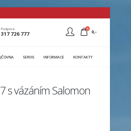
0
Podpora
0,-
317 726 777
Nejste přihlášen
JČOVNA
SERVIS
INFORMACE
KONTAKTY
Přihlásit
Registrace
 7 s vázáním Salomon