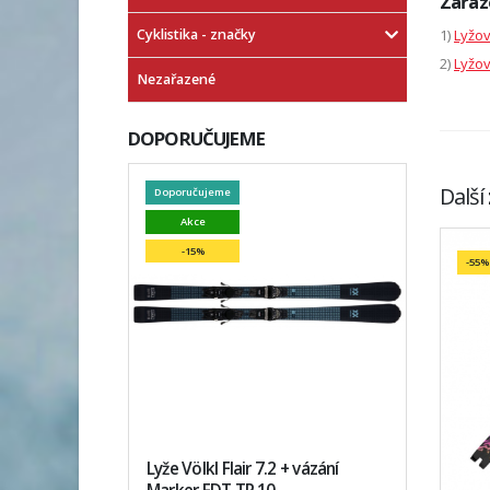
Zařaz
Cyklistika - značky
1)
Lyžo
2)
Lyžov
Nezařazené
DOPORUČUJEME
Další
Doporučujeme
Akce
-15%
-55%
Lyže Völkl Flair 7.2 + vázání