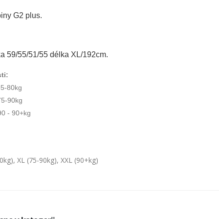
iny G2 plus.
ka 59/55/51/55 délka XL/192cm.
ti:
5-80kg
5-90kg
90 - 90+kg
0kg), XL (75-90kg), XXL (90+kg)