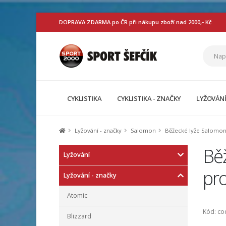
DOPRAVA ZDARMA po ČR při nákupu zboží nad 2000,- Kč
CYKLISTIKA
CYKLISTIKA - ZNAČKY
LYŽOVÁN
Lyžování - značky
Salomon
Běžecké lyže Salomon
Bě
Lyžování
pro
Lyžování - značky
Atomic
Kód: c
Blizzard