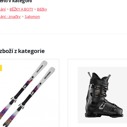
eno v kategorii
vání
>
BĚŽKY A BOTY
>
Běžky
ání - značky
>
Salomon
zboží z kategorie