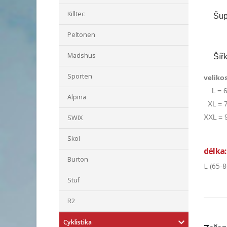
Killtec
Šup
Peltonen
Madshus
Šíř
Sporten
velikos
L = 6
Alpina
XL = 7
XXL = 
SWIX
Skol
délka:
Burton
L (65-8
Stuf
R2
Cyklistika