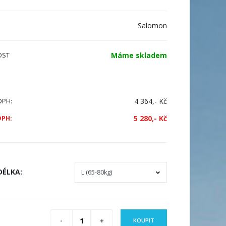
Salomon
Máme skladem
OST
4 364,- Kč
DPH:
5 280,- Kč
DPH:
DÉLKA
:
KOUPIT