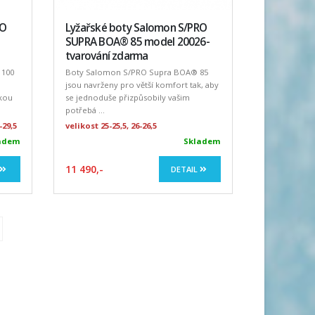
RO
Lyžařské boty Salomon S/PRO
SUPRA BOA® 85 model 20026-
tvarování zdarma
 100
Boty Salomon S/PRO Supra BOA® 85
jsou navrženy pro větší komfort tak, aby
okou
se jednoduše přizpůsobily vašim
potřebá ...
-29,5
velikost 25-25,5, 26-26,5
adem
Skladem
11 490,-
DETAIL