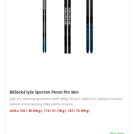
Běžecké lyže Sporten Perun Pro skin
Lyže pro všechny sportovce, kteří dělají vše pro udržení a zlepšení kondice
během zimní sezóny. Díky svému krojení ...
délka 166 ( 48-60kg), 174 ( 61-74kg), 182 ( 76-90kg)