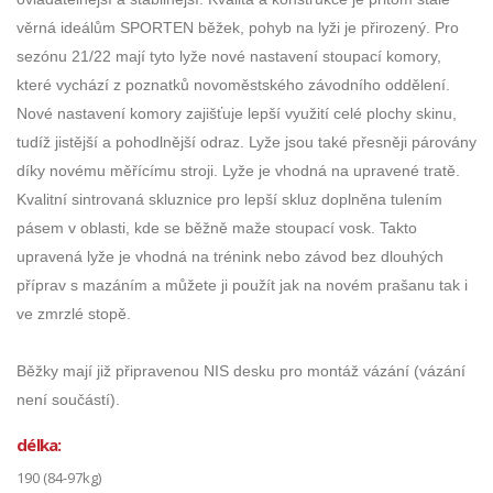
věrná ideálům SPORTEN běžek, pohyb na lyži je přirozený. Pro
sezónu 21/22 mají tyto lyže nové nastavení stoupací komory,
které vychází z poznatků novoměstského závodního oddělení.
Nové nastavení komory zajišťuje lepší využití celé plochy skinu,
tudíž jistější a pohodlnější odraz. Lyže jsou také přesněji párovány
díky novému měřícímu stroji. Lyže je vhodná na upravené tratě.
Kvalitní sintrovaná skluznice pro lepší skluz doplněna tulením
pásem v oblasti, kde se běžně maže stoupací vosk. Takto
upravená lyže je vhodná na trénink nebo závod bez dlouhých
příprav s mazáním a můžete ji použít jak na novém prašanu tak i
ve zmrzlé stopě.
Běžky mají již připravenou NIS desku pro montáž vázání (vázání
není součástí).
délka:
190 (84-97kg)