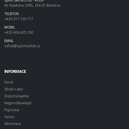
Sport Šefčík LYŽE - KOLA
Ke Stadionu 2095, 256 01 Benešov
TELEFON
+420 317 726 777
MOBIL
+420 606 425 200
EMAIL
sefcik@sportsefcik.cz
INFORMACE
Úvod
Zboží v akci
Doporučujeme
Nejprodávanější
Půjčovna
Servis
Informace