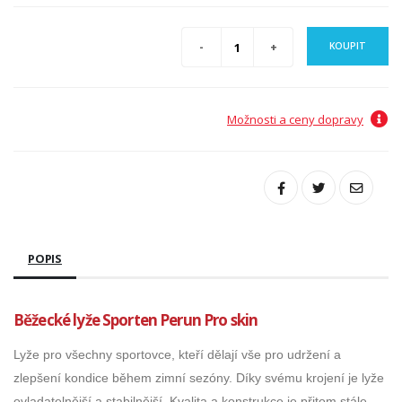
KOUPIT
Možnosti a ceny dopravy
POPIS
Běžecké lyže Sporten Perun Pro skin
Lyže pro všechny sportovce, kteří dělají vše pro udržení a
zlepšení kondice během zimní sezóny. Díky svému krojení je lyže
ovladatelnější a stabilnější. Kvalita a konstrukce je přitom stále