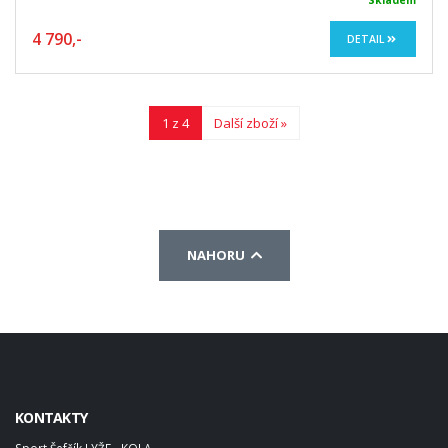
Skladem
4 790,-
DETAIL
1 z 4
Další zboží »
NAHORU
KONTAKTY