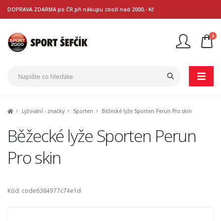
DOPRAVA ZDARMA po ČR při nákupu zboží nad 2000,- Kč
0
Nejste přihlášen
Přihlásit
Registrace
Lyžování - značky
Sporten
Běžecké lyže Sporten Perun Pro skin
Běžecké lyže Sporten Perun
Pro skin
Kód: code6384977c74e1d