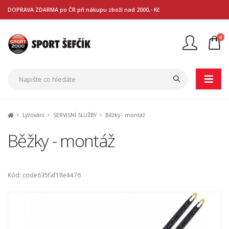
DOPRAVA ZDARMA po ČR při nákupu zboží nad 2000,- Kč
0
Nejste přihlášen
Přihlásit
Registrace
Lyžování
SERVISNÍ SLUŽBY
Běžky - montáž
Běžky - montáž
Kód: code635faf18e4476