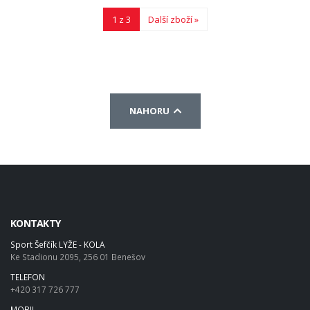
1 z 3
Další zboží »
NAHORU
KONTAKTY
Sport Šefčík LYŽE - KOLA
Ke Stadionu 2095, 256 01 Benešov
TELEFON
+420 317 726 777
MOBIL