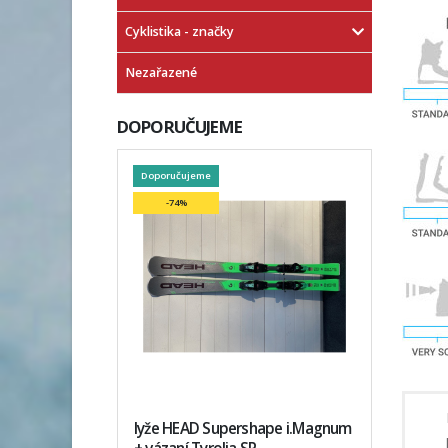
Cyklistika - značky
Nezařazené
DOPORUČUJEME
Doporučujeme
-74%
lyže HEAD Supershape i.Magnum