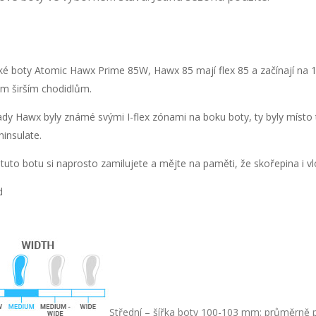
ké boty Atomic Hawx Prime 85W, Hawx 85 mají flex 85 a začínají na 
 širším chodidlům.
ady Hawx byly známé svými I-flex zónami na boku boty, ty byly místo 
hinsulate.
tuto botu si naprosto zamilujete a mějte na paměti, že skořepina i v
d
Střední – šířka boty 100-103 mm; průměrně p