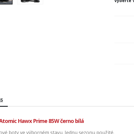
Vyberte
IS
Atomic Hawx Prime 85W černo bílá
ové boty ve výborném stavu. Jednu sezonu použité.