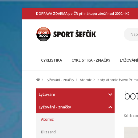
DOPRAVA ZDARMA po ČR při nákupu zboží nad 2000,- Kč
CYKLISTIKA
CYKLISTIKA - ZNAČKY
LYŽOVÁN
Lyžování - značky
Atomic
boty Atomic Hawx Prime
bo
Lyžování
Lyžování - značky
Kód: c
Atomic
Blizzard