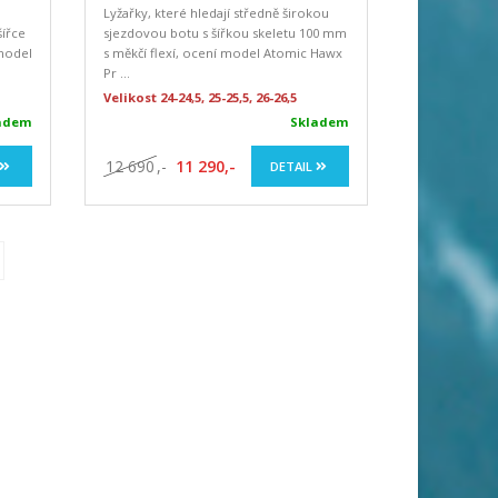
Lyžařky, které hledají středně širokou
šířce
sjezdovou botu s šířkou skeletu 100 mm
 model
s měkčí flexí, ocení model Atomic Hawx
Pr ...
Velikost 24-24,5, 25-25,5, 26-26,5
adem
Skladem
12 690
,-
11 290,-
DETAIL