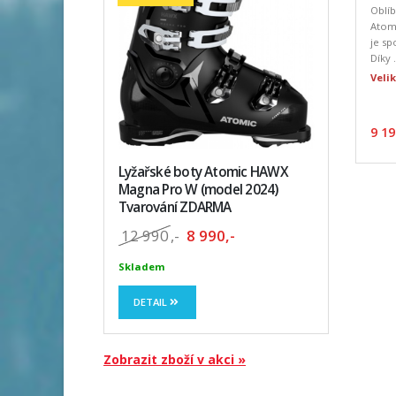
Oblíb
Atomi
je sp
Díky .
Velik
9 19
Lyžařské boty Atomic HAWX
Magna Pro W (model 2024)
Tvarování ZDARMA
12 990
,-
8 990,-
Skladem
DETAIL
Zobrazit zboží v akci »