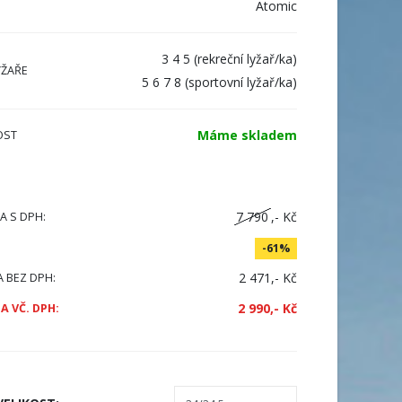
Atomic
3 4 5 (rekreční lyžař/ka)
YŽAŘE
5 6 7 8 (sportovní lyžař/ka)
Máme skladem
OST
7 790
,- Kč
A S DPH:
-61%
2 471,- Kč
A BEZ DPH:
2 990,- Kč
A VČ. DPH: