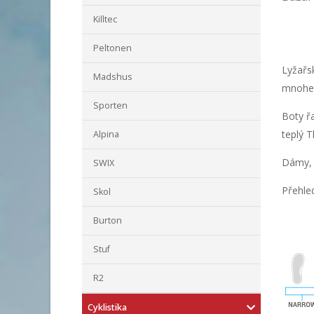
Killtec
Peltonen
Lyžařs
Madshus
mnohem
Sporten
Boty ř
teplý T
Alpina
Dámy, 
SWIX
Přehle
Skol
Burton
Stuf
R2
Cyklistika