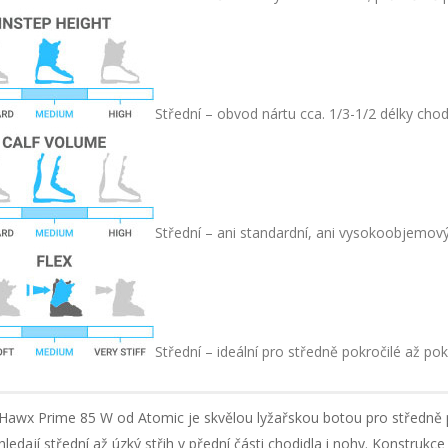
Střední – obvod nártu cca. 1/3-1/2 délky chod
Střední – ani standardní, ani vysokoobjemov
Střední – ideální pro středně pokročilé až pok
Hawx Prime 85 W od Atomic je skvělou lyžařskou botou pro středně po
hledají střední až úzký střih v přední části chodidla i nohy. Konstrukc