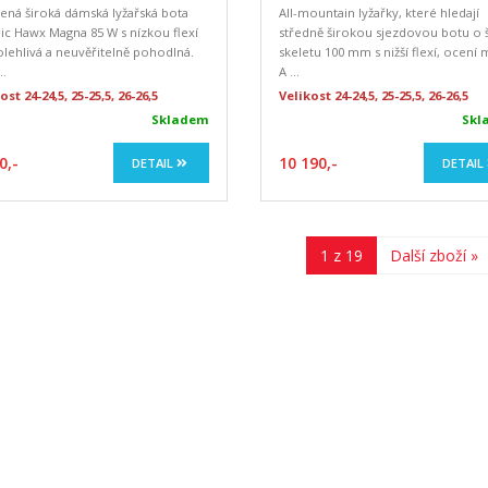
ená široká dámská lyžařská bota
All-mountain lyžařky, které hledají
c Hawx Magna 85 W s nízkou flexí
středně širokou sjezdovou botu o 
olehlivá a neuvěřitelně pohodlná.
skeletu 100 mm s nižší flexí, ocení
..
A ...
ost 24-24,5, 25-25,5, 26-26,5
Velikost 24-24,5, 25-25,5, 26-26,5
Skladem
Skl
0,-
10 190,-
DETAIL
DETAIL
1 z 19
Další zboží »