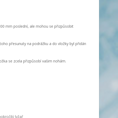
100 mm poslední, ale mohou se přizpůsobit
toho přesunuty na podrážku a do vložky byl přidán
ložka se zcela přizpůsobí vašim nohám.
okročilý lyžař