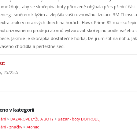
umožňuje, aby se skořepina boty přirozeně ohýbala přes přední část
energii směrem k lyžím a zlepšila vaši rovnováhu. Izolace 3M Thinsu
extra teplo v mrazivých dnech na horách. Hawx Prime 85 má skořepi
autorizovanému prodejci atomů vytvarovat skořepinu podle vašeho c
pece. Jakmile je skořápka dostatečně horká, lze ji umístit na nohu. Ja
vašeho chodidla a perfektně sedí.
st:
5, 25/25,5
eno v kategorii
vání
>
BAZAROVÉ LYŽE A BOTY
>
Bazar - boty DOPRODEJ
ání - značky
>
Atomic