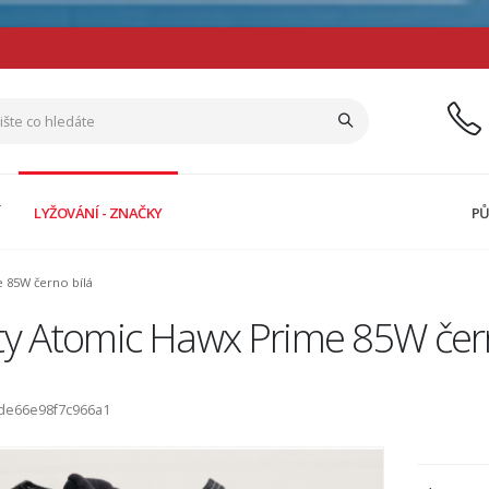
Í
LYŽOVÁNÍ - ZNAČKY
PŮ
 85W černo bílá
ty Atomic Hawx Prime 85W čern
ode66e98f7c966a1