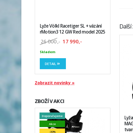
Další
Lyže Völkl Racetiger SL + vázání
rMotion3 12 GW Red model 2025
26 000
,-
17 990,-
Skladem
DETAIL
Zobrazit novinky »
ZBOŽÍ V AKCI
Doporučujeme
Lyž
MAG
Akce
tva
-30%