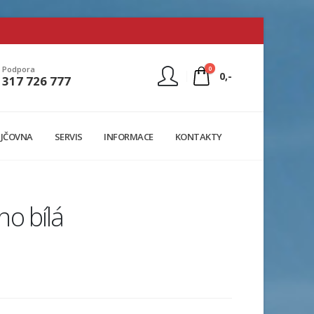
0
Podpora
0,-
317 726 777
Nejste přihlášen
JČOVNA
SERVIS
INFORMACE
KONTAKTY
Přihlásit
Registrace
o bílá