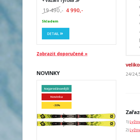
+ vázaní Tyrolia SP
19 490
,-
4 990,-
Skladem
DETAIL
Zobrazit doporučené »
veliko
NOVINKY
24/24,
Nejprodávanější
Novinka
-30%
Zařaz
1)
Lyžo
2)
Lyžov