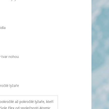
idla
ý tvar nohou
ročilé lyžaře
kročilé až pokročilé lyžaře, kteří
e Sole Flex od společnosti Atomic