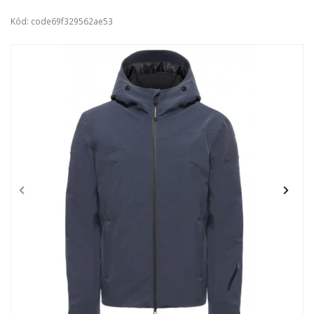
Kód: code69f329562ae53