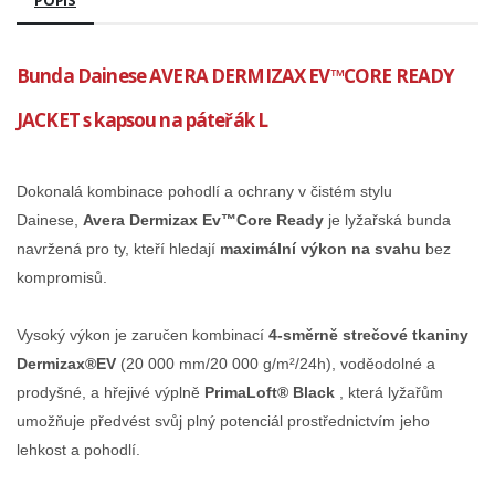
POPIS
Bunda Dainese AVERA DERMIZAX EV™CORE READY
JACKET s kapsou na páteřák L
Dokonalá kombinace pohodlí a ochrany v čistém stylu
Dainese,
Avera Dermizax Ev™Core Ready
je lyžařská bunda
navržená pro ty, kteří hledají
maximální výkon na svahu
bez
kompromisů.
Vysoký výkon je zaručen kombinací
4-směrně strečové tkaniny
Dermizax®EV
(20 000 mm/20 000 g/m²/24h), voděodolné a
prodyšné, a hřejivé výplně
PrimaLoft® Black
, která lyžařům
umožňuje předvést svůj plný potenciál prostřednictvím jeho
lehkost a pohodlí.