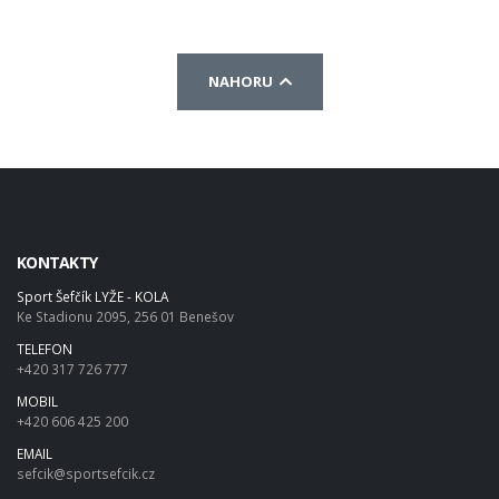
NAHORU
KONTAKTY
Sport Šefčík LYŽE - KOLA
Ke Stadionu 2095, 256 01 Benešov
TELEFON
+420 317 726 777
MOBIL
+420 606 425 200
EMAIL
sefcik@sportsefcik.cz