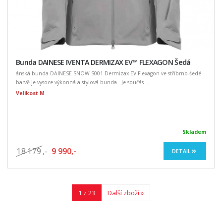
Bunda DAINESE IVENTA DERMIZAX EV™ FLEXAGON Šedá
ánská bunda DAINESE SNOW S001 Dermizax EV Flexagon ve stříbrno-šedé
barvě je vysoce výkonná a stylová bunda . Je součás ...
Velikost M
Skladem
18 179
,-
9 990,-
DETAIL
1 z 23
Další zboží »