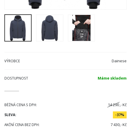
Dainese
VÝROBCE
Máme skladem
DOSTUPNOST
14 290
,- Kč
BĚŽNÁ CENA S DPH:
SLEVA:
-37%
7 430,- Kč
AKČNÍ CENA BEZ DPH: