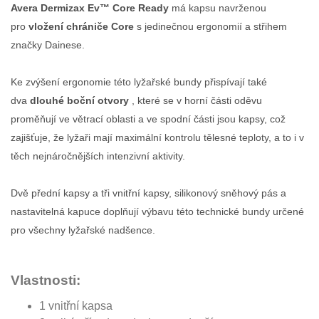
Avera Dermizax Ev™ Core Ready
má kapsu navrženou
pro
vložení chrániče Core
s jedinečnou ergonomií a střihem
značky Dainese.
Ke zvýšení ergonomie této lyžařské bundy přispívají také
dva
dlouhé boční otvory
, které se v horní části oděvu
proměňují ve větrací oblasti a ve spodní části jsou kapsy, což
zajišťuje, že lyžaři mají maximální kontrolu tělesné teploty, a to i v
těch nejnáročnějších intenzivní aktivity.
Dvě přední kapsy a tři vnitřní kapsy, silikonový sněhový pás a
nastavitelná kapuce doplňují výbavu této technické bundy určené
pro všechny lyžařské nadšence.
Vlastnosti:
1 vnitřní kapsa