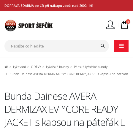
DOPRAVA ZDARMA po ČR při nákupu zboží nad 2000,- Kč
0
Nejste přihlášen
Přihlásit
Registrace
Lyžování
ODĚVY
Lyžařské bundy
Pánské lyžařské bundy
Bunda Dainese AVERA DERMIZAX EV™CORE READY JACKET s kapsou na páteřák
L
Bunda Dainese AVERA
DERMIZAX EV™CORE READY
JACKET s kapsou na páteřák L