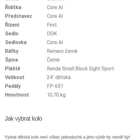
Řídítka
Core Al
Představec
Core Al
Řízení
First
Sedlo
DDK
Sedlovka
Core Al
Ráfky
Remerx černé
Špice
Černé
Pláště
Kenda Small Block Eight Sport
Velikost
24´ dětská
Pedály
FP-651
Hmotnost
10.70 kg
Jak vybrat kolo
Vybrat dětské kolo není vůbec jednoduché a jeho výběr by neměl být