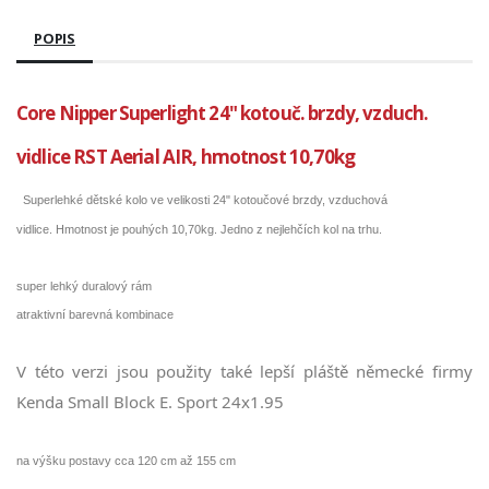
POPIS
Core Nipper Superlight 24" kotouč. brzdy, vzduch.
vidlice RST Aerial AIR, hmotnost 10,70kg
Superlehké
dětské kolo ve velikosti 24" kotoučové brzdy, vzduchová
vidlice.
Hmotnost
je pouhých
10,70kg.
Jedno z nejlehčích kol na trhu.
super lehký duralový rám
atraktivní barevná kombinace
V této verzi jsou použity také lepší pláště německé firmy
Kenda Small Block E. Sport 24x1.95
na výšku postavy cca 120 cm až 155 cm