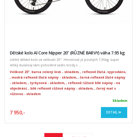
Dětské kolo Al Core Nipper 20" (RŮZNÉ BARVY) váha 7.95 kg
Lehké dětské kolo ve velikosti 20". Hmotnost je pouhých 7,95kg. super
lehký duralový rám pohodlné sedlo brzdy s ...
Velikost 20". barva zelený lesk - skladem, , reflexně žlutá- vyprodáno,
, modrá-reflexně žlutá nápisy - skladem, , černá-reflexně žluté nápisy
- skladem, , tyrkysová - skladem, , reflexně růžové bílé nápisy - na
objednání, , bílé reflexně růžové nápisy - skladem, , černý mat s
růžovou - skladem
Skladem
7 950,-
DETAIL