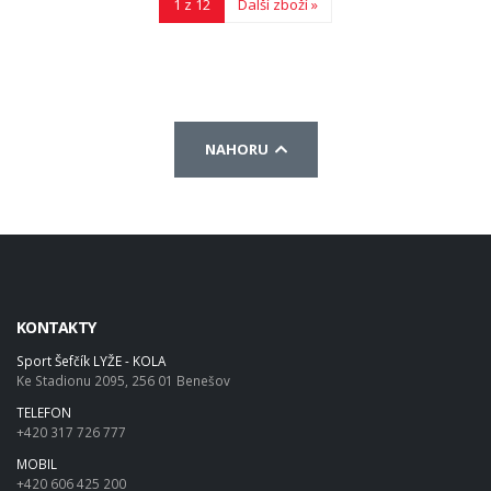
1 z 12
Další zboží »
NAHORU
KONTAKTY
Sport Šefčík LYŽE - KOLA
Ke Stadionu 2095, 256 01 Benešov
TELEFON
+420 317 726 777
MOBIL
+420 606 425 200