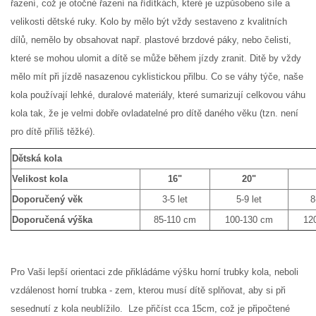
řazení, což je otočné řazení na řídítkách, které je uzpůsobeno síle a
velikosti dětské ruky. Kolo by mělo být vždy sestaveno z kvalitních
dílů, nemělo by obsahovat např. plastové brzdové páky, nebo čelisti,
které se mohou ulomit a dítě se může během jízdy zranit. Ditě by vždy
mělo mít při jízdě nasazenou cyklistickou přilbu. Co se váhy týče, naše
kola používají lehké, duralové materiály, které sumarizují celkovou váhu
kola tak, že je velmi dobře ovladatelné pro dítě daného věku (tzn. není
pro dítě příliš těžké).
Dětská kola
Velikost kola
16"
20"
Doporučený věk
3-5 let
5-9 let
8
Doporučená výška
85-110 cm
100-130 cm
120
Pro Vaši lepší orientaci zde přikládáme výšku horní trubky kola, neboli
vzdálenost horní trubka - zem, kterou musí dítě splňovat, aby si při
sesednutí z kola neublížilo. Lze přičíst cca 15cm, což je připočtené