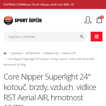
DOPRAVA ZDARMA po ČR při nákupu zboží nad 2000,- Kč
0
Nejste přihlášen
Přihlásit
Registrace
Cyklistika
JÍZDNÍ KOLA
Dětská kola
Velikost 24"
Core Nipper Superlight 24" kotouč. brzdy, vzduch. vidlice RST Aerial AIR,
hmotnost 10,70kg
Core Nipper Superlight 24"
kotouč. brzdy, vzduch. vidlice
RST Aerial AIR, hmotnost