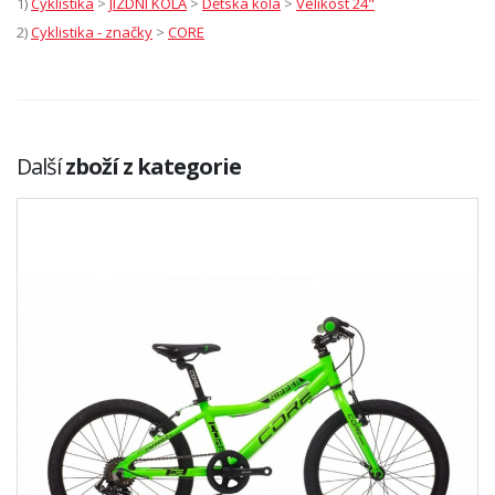
1)
Cyklistika
>
JÍZDNÍ KOLA
>
Dětská kola
>
Velikost 24"
2)
Cyklistika - značky
>
CORE
Další
zboží z kategorie