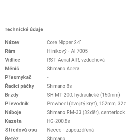
Technické údaje
Název
Core Nipper 24´
Rám
Hliníkový - Al 7005
Vidlice
RST Aerial AIR, vzduchová
Měnič
Shimano Acera
Přesmykač
-
Řadící páčky
Shimano 8s
Brzdy
SH MT-200, hydraulické (160mm)
Převodník
Prowheel (dvojitý kryt), 152mm, 32z.
Náboje
Shimano RM-33 (32děr), centerlock
Kazeta
HG-200,8s
Středová osa
Necco - zapouzdřená
Řetěz
Shimano