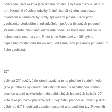
podceněn. Dětská kola jsou určena pro děti s výškou mezi 90 až 155
cm. Nicméně všechny tabulky či definice při výběru jsou pouze
orientační a nemohou být vždy aplikovány plošně. Vždy proto
vycházejte především z individuálních potřeb a tělesných proporcí
Vašeho dítěte. Například každé dítě ocení, že bude moci bezpečně
nohou dosáhnout na zem. Proto jsme Vám také změřili výšku
nejnižšího místa horní trubky rámu od země, aby jste mohli při výběru z
čeho vycházet.
20"
velikost 20" používá čelisťové brzdy, a to na předním i zadním kole
(zde je třeba se vyvarovat nekvalitních ráfků s nepatřičnou brzdnou
plochou a také nekvalitních, zle seřiditelných brzdových čelistí). 20"
kola také používají přehazovačku, nejčastěji pomocí ní umožňují dítěti
výběr ze 6,7,8 rychlostí zadních pastorků a to použitím tzv. Revoshift