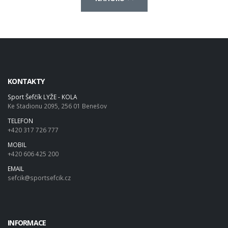
KONTAKTY
Sport Šefčík LYŽE - KOLA
Ke Stadionu 2095, 256 01 Benešov
TELEFON
+420 317 726 777
MOBIL
+420 606 425 200
EMAIL
sefcik@sportsefcik.cz
INFORMACE