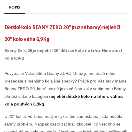
POPIS
Dětské kolo BEANY ZERO 20" (různé barvy) nejlehčí
20" kolo váha 6,9Kg
Beany Zero 20 je nejlehčí 20" dětské kolo na trhu. Hmotnost
kola 6,9kg
Povyrostlo Vaše dítě a Beany ZERO 16 už je mu malé nebo
přesedáte z menšího kola jiné značky? Právě pro Vás tady máme
Beany ZERO 20, které stejně jako většina kol v sortimentu Beany
přináší v dané kategorii
nejlehčí dětské kolo na trhu s váhou
kola pouhých 6,9kg.
U 20" kol už většinou malým cyklistům samostatná jízda nedělá
žádný problém. Naopak často začínají zkoušet, co všechno se
vlastně dá na kole provádět. Abychom jim jejich bádání zpříjemnili