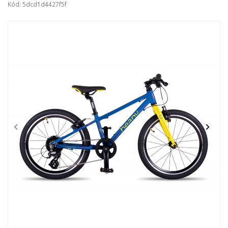
Kód: 5dcd1d4427f5f