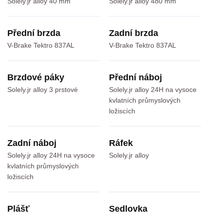
Solely.jr alloy 40 mm
Solely.jr alloy 480 mm
Přední brzda
Zadní brzda
V-Brake Tektro 837AL
V-Brake Tektro 837AL
Brzdové páky
Přední náboj
Solely.jr alloy 3 prstové
Solely.jr alloy 24H na vysoce
kvlatních průmyslových
ložiscích
Zadní náboj
Ráfek
Solely.jr alloy 24H na vysoce
Solely.jr alloy
kvlatních průmyslových
ložiscích
Plášť
Sedlovka