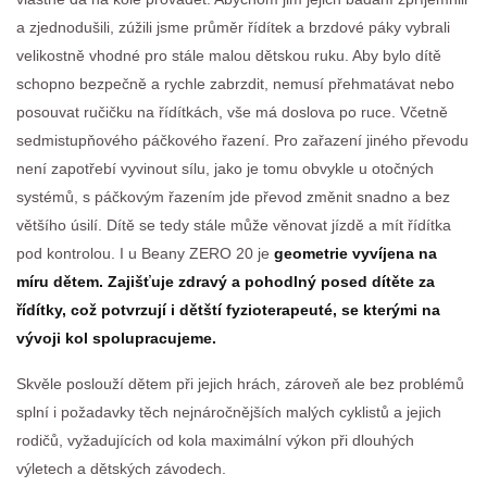
a zjednodušili, zúžili jsme průměr řídítek a brzdové páky vybrali
velikostně vhodné pro stále malou dětskou ruku. Aby bylo dítě
schopno bezpečně a rychle zabrzdit, nemusí přehmatávat nebo
posouvat ručičku na řídítkách, vše má doslova po ruce. Včetně
sedmistupňového páčkového řazení. Pro zařazení jiného převodu
není zapotřebí vyvinout sílu, jako je tomu obvykle u otočných
systémů, s páčkovým řazením jde převod změnit snadno a bez
většího úsilí. Dítě se tedy stále může věnovat jízdě a mít řídítka
pod kontrolou. I u Beany ZERO 20 je
geometrie vyvíjena na
míru dětem. Zajišťuje zdravý a pohodlný posed dítěte za
řídítky, což potvrzují i dětští fyzioterapeuté, se kterými na
vývoji kol spolupracujeme.
Skvěle poslouží dětem při jejich hrách, zároveň ale bez problémů
splní i požadavky těch nejnáročnějších malých cyklistů a jejich
rodičů, vyžadujících od kola maximální výkon při dlouhých
výletech a dětských závodech.