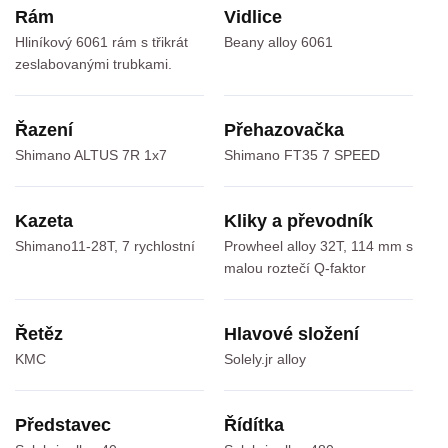
Rám
Vidlice
Hliníkový 6061 rám s třikrát
Beany alloy 6061
zeslabovanými trubkami.
Řazení
Přehazovačka
Shimano ALTUS 7R 1x7
Shimano FT35 7 SPEED
Kazeta
Kliky a převodník
Shimano11-28T, 7 rychlostní
Prowheel alloy 32T, 114 mm s
malou roztečí Q-faktor
Řetěz
Hlavové složení
KMC
Solely.jr alloy
Představec
Řídítka