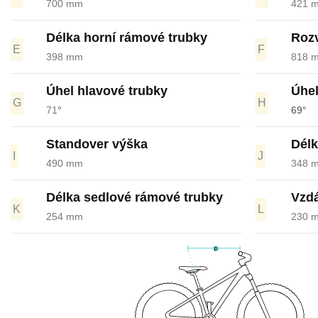
700 mm
421 
Délka horní rámové trubky
Rozv
E
F
398 mm
818 
Úhel hlavové trubky
Úhel
G
H
71
°
69°
Standover výška
Délk
I
J
490 mm
348 
Délka sedlové rámové trubky
Vzdá
K
L
254 mm
230 