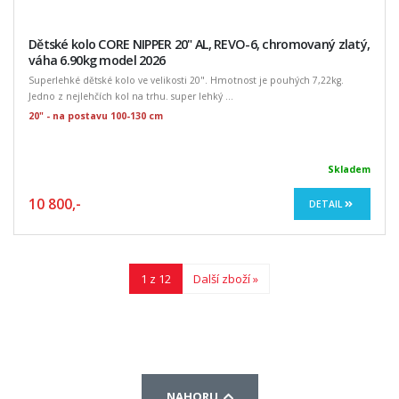
Dětské kolo CORE NIPPER 20" AL, REVO-6, chromovaný zlatý,
váha 6.90kg model 2026
Superlehké dětské kolo ve velikosti 20". Hmotnost je pouhých 7,22kg.
Jedno z nejlehčích kol na trhu. super lehký ...
20" - na postavu 100-130 cm
Skladem
10 800,-
DETAIL
1 z 12
Další zboží »
NAHORU