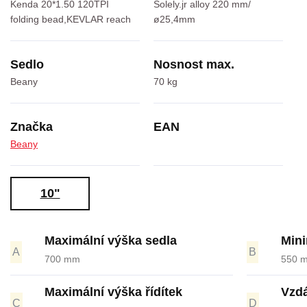
Kenda 20*1.50 120TPI
Solely.jr alloy 220 mm/
folding bead,KEVLAR reach
ø25,4mm
Sedlo
Nosnost max.
Beany
70 kg
Značka
EAN
Beany
10"
Maximální výška sedla
Mini
A
B
700 mm
550 
Maximální výška řídítek
Vzdá
C
D