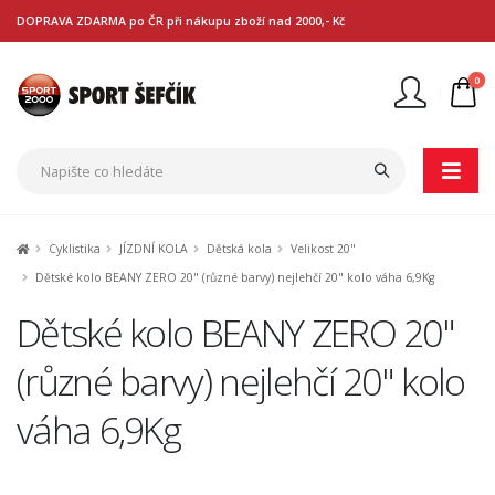
DOPRAVA ZDARMA po ČR při nákupu zboží nad 2000,- Kč
0
Nejste přihlášen
Přihlásit
Registrace
Cyklistika
JÍZDNÍ KOLA
Dětská kola
Velikost 20"
Dětské kolo BEANY ZERO 20" (různé barvy) nejlehčí 20" kolo váha 6,9Kg
Dětské kolo BEANY ZERO 20"
(různé barvy) nejlehčí 20" kolo
váha 6,9Kg