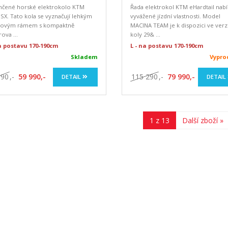
hčené horské elektrokolo KTM
Řada elektrokol KTM eHardtail nabí
SX. Tato kola se vyznačují lehkým
vyvážené jízdní vlastnosti. Model
íkovým rámem s kompaktně
MACINA TEAM je k dispozici ve verz
rova ...
koly 29& ...
na postavu 170-190cm
L - na postavu 170-190cm
Skladem
Vypr
590
,-
59 990,-
115 290
,-
79 990,-
DETAIL
DETAIL
1 z 13
Další zboží »