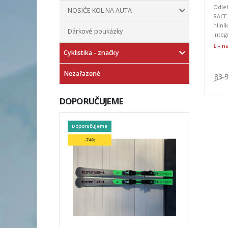
Odle
NOSIČE KOL NA AUTA
RACE 
hlin
Dárkové poukázky
integ
L - 
Cyklistika - značky
Nezařazené
83 
DOPORUČUJEME
Doporučujeme
-74%