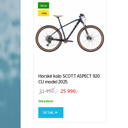
Akce
-18%
Horské kolo SCOTT ASPECT 920
CU model 2025
31 990
,-
25 990,-
Skladem
DETAIL