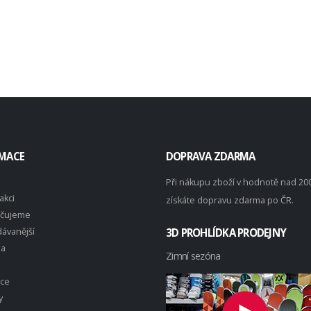
MACE
DOPRAVA ZDARMA
Při nákupu zboží v hodnotě nad 20
akci
získáte dopravu zdarma po ČR.
čujeme
ávanější
3D PROHLÍDKA PRODEJNY
na
Zimní sezóna
ace
y