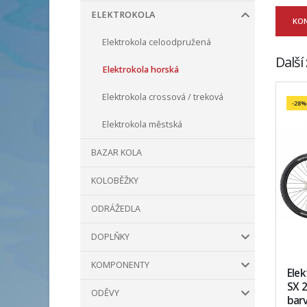
ELEKTROKOLA
KO
Elektrokola celoodpružená
Další
Elektrokola horská
Elektrokola crossová / treková
-28%
Elektrokola městská
BAZAR KOLA
KOLOBĚŽKY
ODRÁŽEDLA
DOPLŇKY
KOMPONENTY
Ele
SX 2
ODĚVY
bar