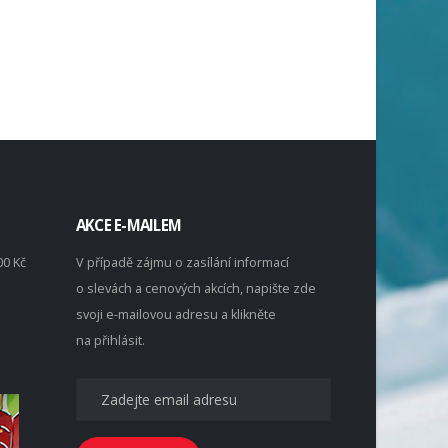
AKCE E-MAILEM
00 Kč
V případě zájmu o zasílání informací
o slevách a cenových akcích, napište zde
svoji e-mailovou adresu a klikněte
na přihlásit.