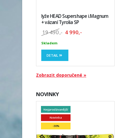
lyže HEAD Supershape i.Magnum
+ vázaní Tyrolia SP
19 490
,-
4 990,-
Skladem
DETAIL
Zobrazit doporučené »
NOVINKY
Nejprodávanější
Novinka
-30%