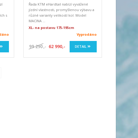
zí
Řada KTM eHardtail nabízí vyvážené
jízdní vlastnosti, promyšlenou výbavu a
ích s
různé varianty velikostí kol. Model
MACINA ...
XL- na postavu 175-195cm
odáno
Vyprodáno
99 290
,-
62 990,-
DETAIL