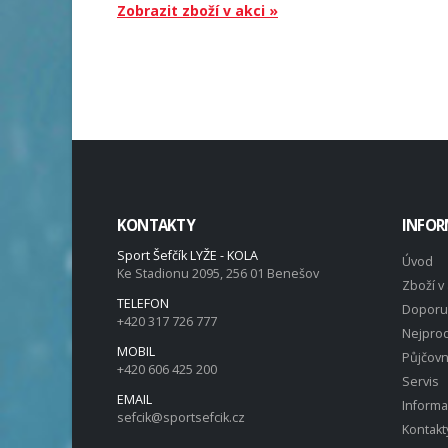
Zobrazit zboží v akci »
KONTAKTY
INFOR
Sport Šefčík LYŽE - KOLA
Úvod
Ke Stadionu 2095, 256 01 Benešov
Zboží v 
TELEFON
Doporu
+420 317 726 777
Nejprod
MOBIL
Půjčov
+420 606 425 200
Servis
EMAIL
Inform
sefcik@sportsefcik.cz
Kontakt