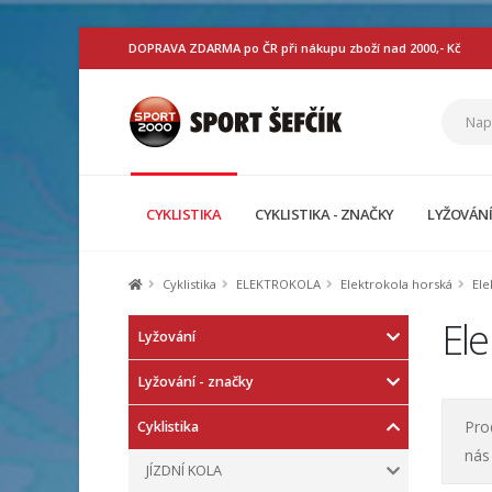
DOPRAVA ZDARMA po ČR při nákupu zboží nad 2000,- Kč
CYKLISTIKA
CYKLISTIKA - ZNAČKY
LYŽOVÁN
Cyklistika
ELEKTROKOLA
Elektrokola horská
Ele
Ele
Lyžování
Lyžování - značky
Pro
Cyklistika
nás
JÍZDNÍ KOLA