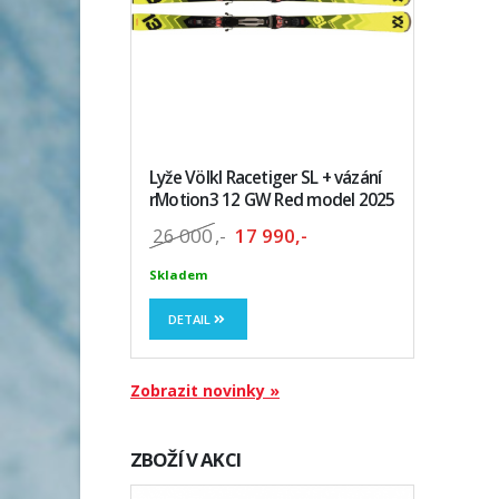
Lyže Völkl Racetiger SL + vázání
rMotion3 12 GW Red model 2025
26 000
,-
17 990,-
Skladem
DETAIL
Zobrazit novinky »
ZBOŽÍ V AKCI