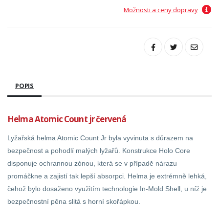
Možnosti a ceny dopravy
POPIS
Helma Atomic Count jr červená
Lyžařská helma Atomic Count Jr byla vyvinuta s důrazem na
bezpečnost a pohodlí malých lyžařů. Konstrukce Holo Core
disponuje ochrannou zónou, která se v případě nárazu
promáčkne a zajistí tak lepší absorpci. Helma je extrémně lehká,
čehož bylo dosaženo využitím technologie In-Mold Shell, u níž je
bezpečnostní pěna slitá s horní skořápkou.