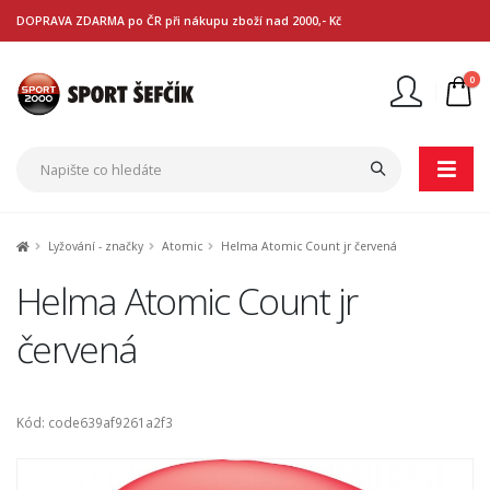
DOPRAVA ZDARMA po ČR při nákupu zboží nad 2000,- Kč
0
Nejste přihlášen
Přihlásit
Registrace
Lyžování - značky
Atomic
Helma Atomic Count jr červená
Helma Atomic Count jr
červená
Kód: code639af9261a2f3