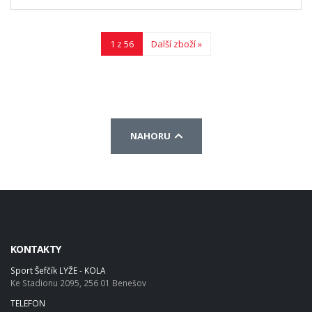
1 z 56
Další zboží »
NAHORU
KONTAKTY
Sport Šefčík LYŽE - KOLA
Ke Stadionu 2095, 256 01 Benešov
TELEFON