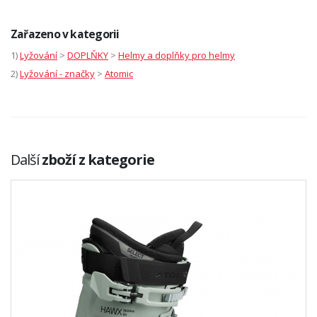
Zařazeno v kategorii
1)
Lyžování
>
DOPLŇKY
>
Helmy a doplňky pro helmy
2)
Lyžování - značky
>
Atomic
Další
zboží z kategorie