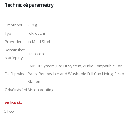
Technické parametry
Hmotnost
350 g
Typ
rekreační
Provedení
In-Mold Shell
Konstrukce
Holo Core
skořepiny
360° Fit System, Ear Fit System, Audio Compatible Ear
Další prvky
Pads, Removable and Washable Full Cap Lining, Strap
Station
Odvětrávání
Aircon Venting
velikost:
51-55