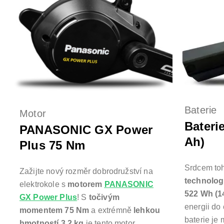
Baterie
Motor
Bateri
PANASONIC GX Power
Ah)
Plus 75 Nm
Srdcem toh
Zažijte nový rozměr dobrodružství na
technologi
elektrokole s
motorem
PANASONIC
522 Wh (1
GX Power Plus
! S
točivým
energii do
momentem 75 Nm
a extrémně
lehkou
baterie je 
hmotností 3,2 kg
je tento motor