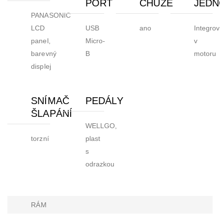
PORT
CHŮZE
JEDN
PANASONIC
LCD
USB
ano
Integro
panel,
Micro-
v
barevný
B
motoru
displej
SNÍMAČ
PEDÁLY
ŠLAPÁNÍ
WELLGO,
torzní
plast
s
odrazkou
RÁM