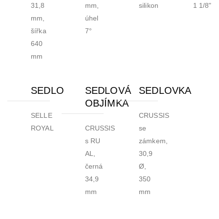
31,8
mm,
silikon
1 1/8"
mm,
úhel
šířka
7°
640
mm
SEDLO
SEDLOVÁ
SEDLOVKA
OBJÍMKA
SELLE
CRUSSIS
ROYAL
CRUSSIS
se
s RU
zámkem,
AL,
30,9
černá
Ø,
34,9
350
mm
mm