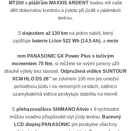
MT200
a
plášťům MAXXIS ARDENT
budou mít vaše
děti dokonalou kontrolu a jistotu při jízdě v jakémkoli
terénu.
S
dojezdem až 130 km
na jedno nabití, který
zajišťuje
baterie Li-Ion 522 Wh (14,5 Ah)
, a
moto
rem PANASONIC GX Power Plus s točivým
momentem 75 Nm
, si můžete se svými juniory užít
dlouhé výlety bez starostí.
Odpružená vidlice SUNTOUR
XCM HLO DS 26"
se zdvihem 100 mm jim umožní
pohodlnou jízdu i na nerovných cestách, zatímco
uzamykatelná vidlice poskytuje stabilitu na rovině.
S
přehazovačkou SHIMANO Alivio
s 9 rychlostmi
můžou snadno přizpůsobit styl jízdy terénu.
Barevný
LCD displej PANASONIC
jim poskytne všechny