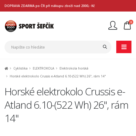
DOPRAVA ZDARMA po ČR při nákupu zboží nad 2000,- Kč
0
Nejste přihlášen
Přihlásit
Registrace
Cyklistika
ELEKTROKOLA
Elektrokola horská
Horské elektrokolo Crussis e-Atland 6.10-(522 Wh) 26", rám 14"
Horské elektrokolo Crussis e-
Atland 6.10-(522 Wh) 26", rám
14"