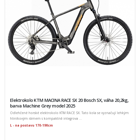
Elektrokolo KTM MACINA RACE SX 20 Bosch SX, váha 20,2kg,
barva Machine Grey model 2025
Odlehčené horské elektrokolo KTM RACE SX. Tato kola se vyznačují lehkým
hliníkovým rámem s kompaktně integrova ...
L - na postavu 170-190cm