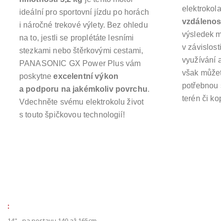
elektrokol
ideální pro sportovní jízdu po horách
vzdálenos
i náročné trekové výlety. Bez ohledu
výsledek m
na to, jestli se proplétáte lesními
v závislost
stezkami nebo štěrkovými cestami,
využívání a
PANASONIC GX Power Plus vám
však můžet
poskytne
excelentní výkon
potřebnou s
a podporu na jakémkoliv povrchu
.
terén či ko
Vdechněte svému elektrokolu život
s touto špičkovou technologií!
:
14" - na postavu 140 až 165cm