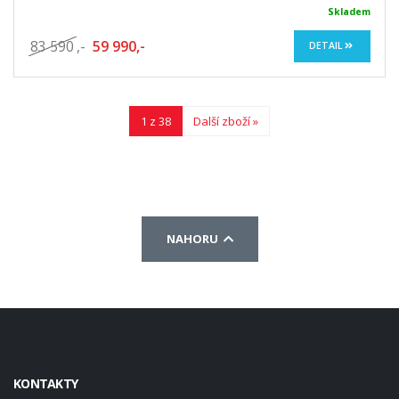
Skladem
83 590
,-
59 990,-
DETAIL
1 z 38
Další zboží »
NAHORU
KONTAKTY