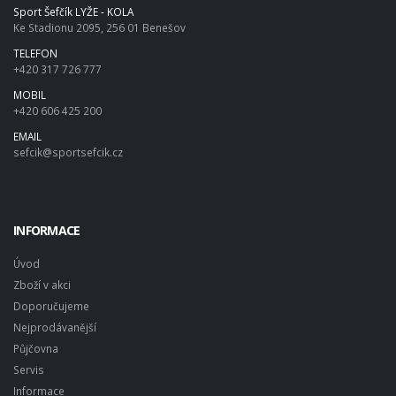
Sport Šefčík LYŽE - KOLA
Ke Stadionu 2095, 256 01 Benešov
TELEFON
+420 317 726 777
MOBIL
+420 606 425 200
EMAIL
sefcik@sportsefcik.cz
INFORMACE
Úvod
Zboží v akci
Doporučujeme
Nejprodávanější
Půjčovna
Servis
Informace