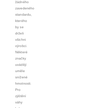
žádného
zavedeného
standardu,
kterého
by se
drželi
všichni
výrobci.
Některé
značky
uvádějí
uměle
snížené
hmotnosti.
Pro
zjištění
váhy