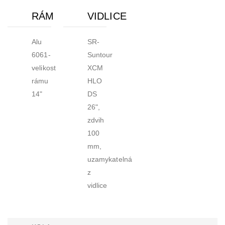
RÁM
VIDLICE
Alu
SR-
6061-
Suntour
velikost
XCM
rámu
HLO
14"
DS
26",
zdvih
100
mm,
uzamykatelná
z
vidlice