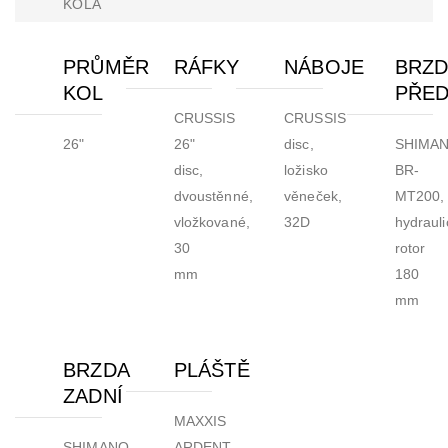
KOLA
PRŮMĚR
RÁFKY
NÁBOJE
BRZ
KOL
PŘED
CRUSSIS
CRUSSIS
26"
26"
disc,
SHIMA
disc,
ložisko
BR-
dvoustěnné,
věneček,
MT200,
vložkované,
32D
hydrauli
30
rotor
mm
180
mm
BRZDA
PLÁŠTĚ
ZADNÍ
MAXXIS
SHIMANO
ARDENT