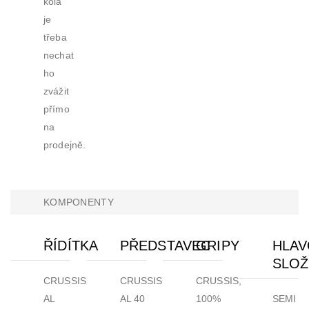
kola
je
třeba
nechat
ho
zvážit
přímo
na
prodejně.
KOMPONENTY
ŘÍDÍTKA
PŘEDSTAVEC
GRIPY
HLAV
SLOŽ
CRUSSIS
CRUSSIS
CRUSSIS,
AL
AL 40
100%
SEMI