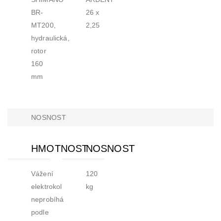
BR-
26 x
MT200,
2,25
hydraulická,
rotor
160
mm
NOSNOST
HMOTNOST
NOSNOST
Vážení
120
elektrokol
kg
neprobíhá
podle