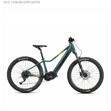
Kód: code68cd3f87a0296