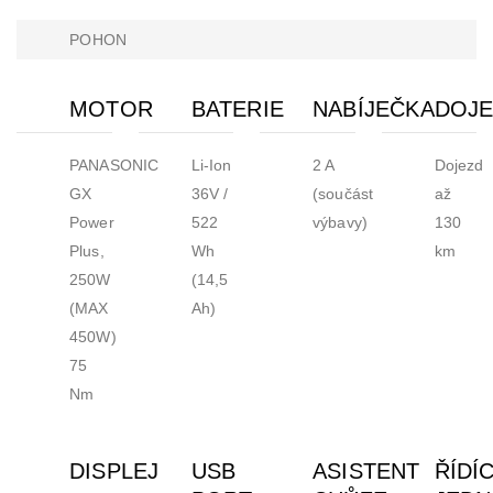
POHON
MOTOR
BATERIE
NABÍJEČKA
DOJE
PANASONIC
Li-Ion
2 A
Dojezd
GX
36V /
(součást
až
Power
522
výbavy)
130
Plus,
Wh
km
250W
(14,5
(MAX
Ah)
450W)
75
Nm
DISPLEJ
USB
ASISTENT
ŘÍDÍC