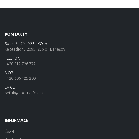
KONTAKTY
Sport Šefčík LYŽE - KOLA
Ke Stadionu 2095, 256 01 Benešov
TELEFON
+420 317 726 777
MOBIL
+420 606 425 200
EMAIL
sefcik@sportsefcik.cz
INFORMACE
Úvod