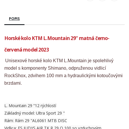
POPIS
Horské kolo KTM L.Mountain 29“ matná černo-
červená model 2023
Unisexové horské kolo KTM L.Mountain je spolehlivý
model s komponenty Shimano, odpruženou vidlicí
RockShox, zdvihem 100 mm a hydraulickými kotoučovými
brzdami.
L. Mountain 29 “12 rýchlostí
Základný model: Ultra Sport 29 "
Rám: Rám 29 "AL6061 MTB DISC
Vidlica: FS JUDYS AIR TK R 29 Q 100 so vzduchovým