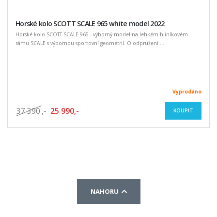
Horské kolo SCOTT SCALE 965 white model 2022
Horské kolo SCOTT SCALE 965 - výborný model na lehkém hliníkovém
rámu SCALE s výbornou sportovní geometrií. O odpružení ...
Vyprodáno
37 390
,-
25 990,-
KOUPIT
NAHORU