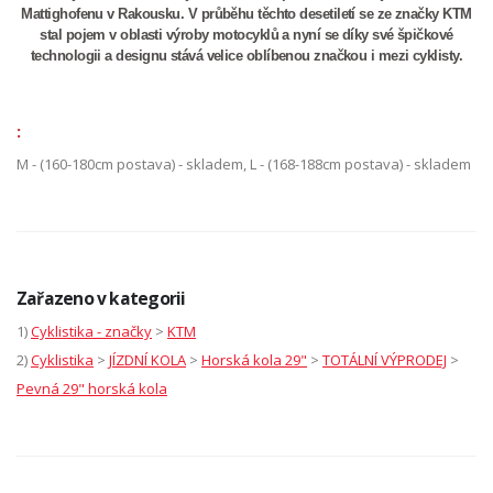
Mattighofenu v Rakousku. V průběhu těchto desetiletí se ze značky KTM
stal pojem v oblasti výroby motocyklů a nyní se díky své špičkové
technologii a designu stává velice oblíbenou značkou i mezi cyklisty.
:
M - (160-180cm postava) - skladem, L - (168-188cm postava) - skladem
Zařazeno v kategorii
1)
Cyklistika - značky
>
KTM
2)
Cyklistika
>
JÍZDNÍ KOLA
>
Horská kola 29"
>
TOTÁLNÍ VÝPRODEJ
>
Pevná 29" horská kola