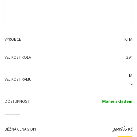
KTM
VÝROBCE
29"
VELIKOST KOLA
M
VELIKOST RÁMU
L
Máme skladem
DOSTUPNOST
34 990
,- Kč
BĚŽNÁ CENA S DPH: