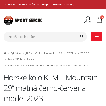
DOPRAVA ZDARMA po ČR při nákupu zboží nad 2000,- Kč
0
Nejste přihlášen
Přihlásit
Registrace
Cyklistika
JÍZDNÍ KOLA
Horská kola 29"
TOTÁLNÍ VÝPRODEJ
Pevná 29" horská kola
Horské kolo KTM L.Mountain 29“ matná černo-červená model 2023
Horské kolo KTM L.Mountain
29“ matná černo-červená
model 2023