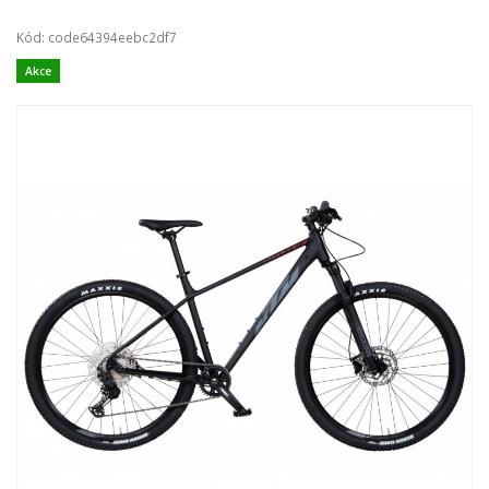
Kód: code64394eebc2df7
Akce