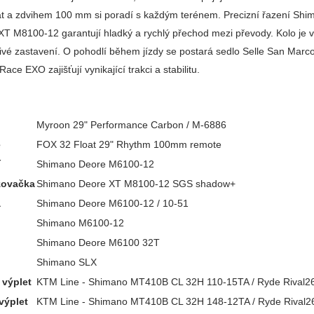
at a zdvihem 100 mm si poradí s každým terénem. Precizní řazení S
XT M8100-12 garantují hladký a rychlý přechod mezi převody. Kolo je 
livé zastavení. O pohodlí během jízdy se postará sedlo Selle San Mar
ace EXO zajišťují vynikající trakci a stabilitu.
Myroon 29" Performance Carbon / M-6886
e
FOX 32 Float 29" Rhythm 100mm remote
í
Shimano Deore M6100-12
zovačka
Shimano Deore XT M8100-12 SGS shadow+
a
Shimano Deore M6100-12 / 10-51
Shimano M6100-12
Shimano Deore M6100 32T
Shimano SLX
 výplet
KTM Line - Shimano MT410B CL 32H 110-15TA / Ryde Rival2
výplet
KTM Line - Shimano MT410B CL 32H 148-12TA / Ryde Rival2