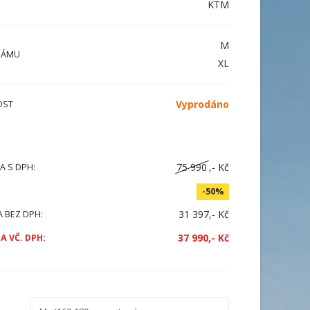
KTM
M
RÁMU
XL
Vyprodáno
OST
75 990
,- Kč
A S DPH:
-50%
31 397,- Kč
A BEZ DPH:
37 990,- Kč
A VČ. DPH: