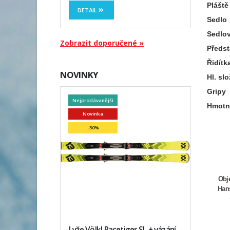
Pláště
DETAIL
Sedlo
Sedlo
Zobrazit doporučené »
Předs
Řidítk
NOVINKY
Hl. sl
Gripy
Nejprodávanější
Hmotn
Novinka
-30%
Obje
Hans
Lyže Völkl Racetiger SL + vázání