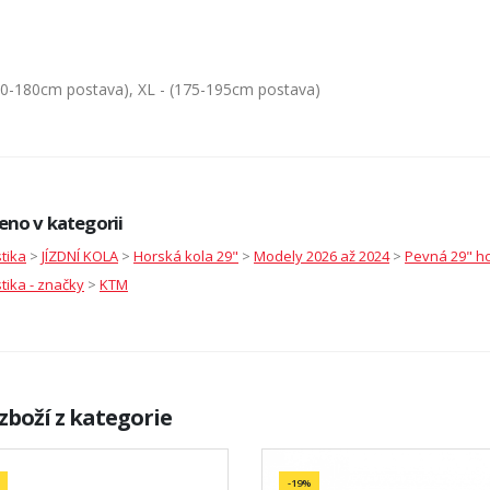
60-180cm postava), XL - (175-195cm postava)
eno v kategorii
stika
>
JÍZDNÍ KOLA
>
Horská kola 29"
>
Modely 2026 až 2024
>
Pevná 29" h
stika - značky
>
KTM
zboží z kategorie
-19%