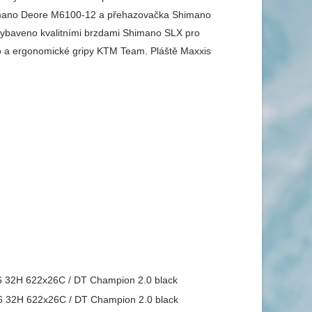
himano Deore M6100-12 a přehazovačka Shimano
vybaveno kvalitními brzdami Shimano SLX pro
co a ergonomické gripy KTM Team. Pláště Maxxis
6 32H 622x26C / DT Champion 2.0 black
6 32H 622x26C / DT Champion 2.0 black