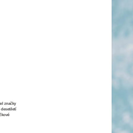
tel značky
desetiletí
ičkové