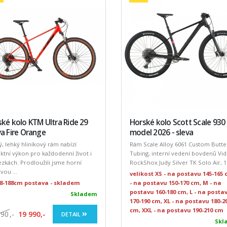
ké kolo KTM Ultra Ride 29
Horské kolo Scott Scale 930
a Fire Orange
model 2026 - sleva
, lehký hliníkový rám nabízí
Rám Scale Alloy 6061 Custom Butt
ktní výkon pro každodenní život i
Tubing, interní vedení bovdenů Vid
ezkách. Prodloužili jsme horní
RockShox Judy Silver TK Solo Air, 11
ou ...
velikost XS - na postavu 145-165 
168-188cm postava - skladem
- na postavu 150-170 cm, M - na
postavu 160-180 cm, L - na posta
Skladem
170-190 cm, XL - na postavu 180-2
cm, XXL - na postavu 190-210 cm
890
,-
19 990,-
DETAIL
Skl