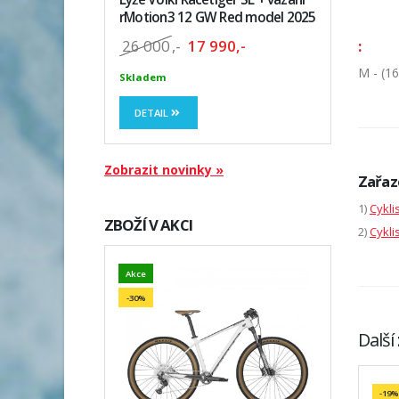
rMotion3 12 GW Red model 2025
26 000
,-
17 990,-
:
M - (1
Skladem
DETAIL
Zobrazit novinky »
Zařaz
1)
Cykli
ZBOŽÍ V AKCI
2)
Cykli
Akce
-30%
Další
-19%