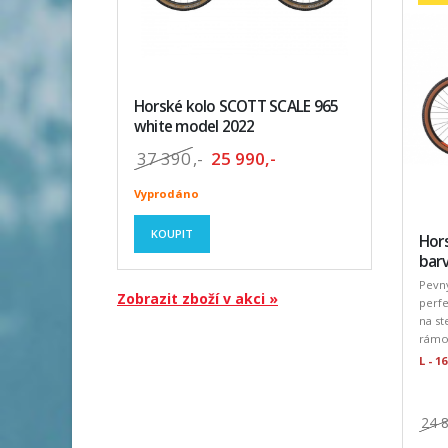
Horské kolo SCOTT SCALE 965
white model 2022
37 390
,-
25 990,-
Vyprodáno
KOUPIT
Hors
barv
Pevný
Zobrazit zboží v akci »
perfe
na st
rámov
L - 
24 