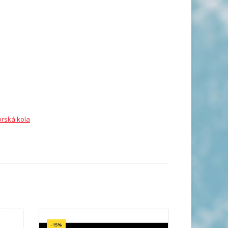
orská kola
-15%