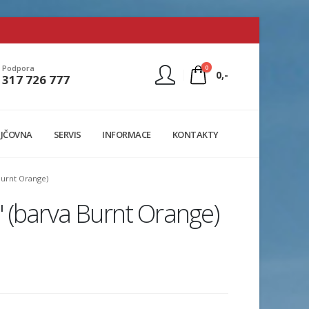
0
Podpora
0,-
317 726 777
Nejste přihlášen
JČOVNA
SERVIS
INFORMACE
KONTAKTY
Přihlásit
Registrace
Burnt Orange)
 (barva Burnt Orange)