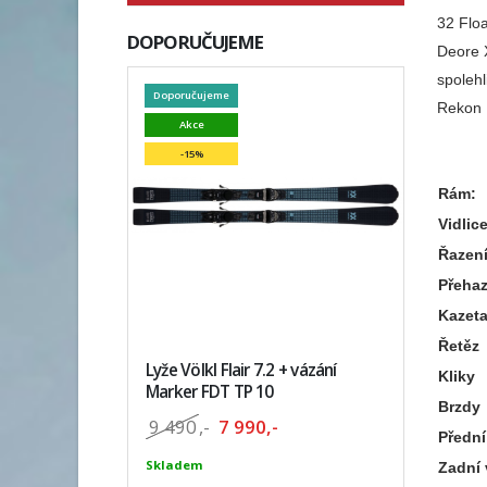
32 Flo
DOPORUČUJEME
Deore 
spoleh
Doporučujeme
Rekon R
Akce
-15%
Rám:
Vidlic
Řazen
Přeha
Kazet
Řetěz
Lyže Völkl Flair 7.2 + vázání
Kliky
Marker FDT TP 10
Brzdy
9 490
,-
7 990,-
Přední
Skladem
Zadní 