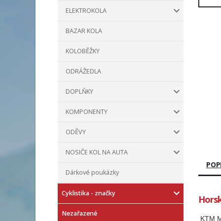
ELEKTROKOLA
BAZAR KOLA
KOLOBĚŽKY
ODRÁŽEDLA
DOPLŇKY
KOMPONENTY
ODĚVY
NOSIČE KOL NA AUTA
POP
Dárkové poukázky
Cyklistika - značky
Horsk
Nezařazené
KTM MY