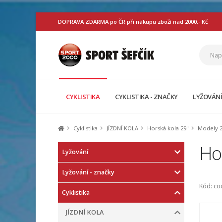
DOPRAVA ZDARMA po ČR při nákupu zboží nad 2000,- Kč
CYKLISTIKA
CYKLISTIKA - ZNAČKY
LYŽOVÁN
Cyklistika
JÍZDNÍ KOLA
Horská kola 29"
Modely 2
Hor
Lyžování
Lyžování - značky
Kód: c
Cyklistika
JÍZDNÍ KOLA