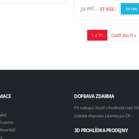
33 790
,-
27 032,-
DETAIL
1 z 11
Další zboží »
MACE
DOPRAVA ZDARMA
Při nákupu zboží v hodnotě nad 20
akci
získáte dopravu zdarma po ČR.
čujeme
ávanější
3D PROHLÍDKA PRODEJNY
na