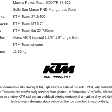
Maxxis Rekon Race EXO/TR 57-622
Selle San Marco RND Manganese Rails
vka
KTM Team 27.2/400
tavec
KTM Team MTB 7°
a
KTM Team flat 2X 720mm
ožení
Acros AICR internal 1.1/8"-1.5" angle limit
KTM Team silicone
ost
11,80 kg
v oranžovou sílu značky KTM, jejíž historie sahá až do roku 1934, kdy zaklada
 Trunkenpolz otevřel svůj servis v Mattighofenu v Rakousku. V průběhu těchto 
se ze značky KTM stal pojem v oblasti výroby motocyklů a nyní se díky své šp
technologii a designu stává velice oblíbenou značkou i mezi cyklisty.