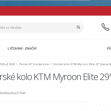
Í
LYŽOVÁNÍ - ZNAČKY
PŮ
026 až 2024
Pevná 29" horská kola
Horské kolo KTM Myroon Elite 29" (barva 
ské kolo KTM Myroon Elite 29"
ode69da93ac57645