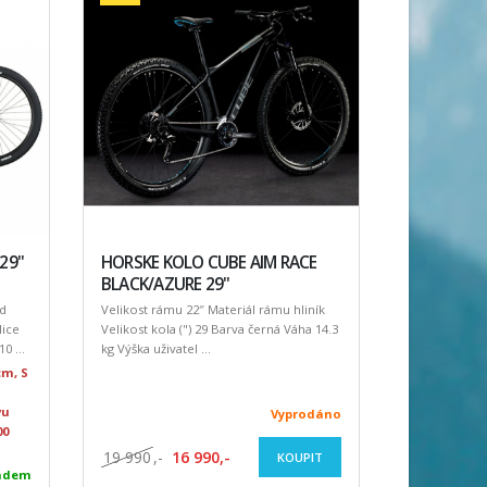
 29"
HORSKE KOLO CUBE AIM RACE
BLACK/AZURE 29''
ed
Velikost rámu 22″ Materiál rámu hliník
lice
Velikost kola (") 29 Barva černá Váha 14.3
0 ...
kg Výška uživatel ...
cm, S
vu
Vyprodáno
00
19 990
,-
16 990,-
KOUPIT
adem