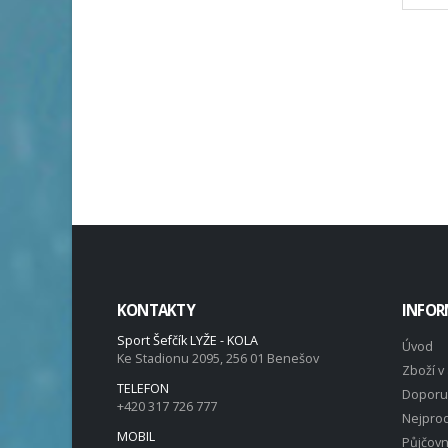
KONTAKTY
INFOR
Sport Šefčík LYŽE - KOLA
Úvod
Ke Stadionu 2095, 256 01 Benešov
Zboží v 
TELEFON
Doporu
+420 317 726 777
Nejprod
MOBIL
Půjčov