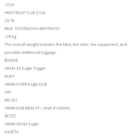
13.50
HMOTNOST V LB (CCA)
29.76
MAX. SYSTÉMOVÁ HMOTNOST
128 kg
The overall weight includes the bike, the rider, the equipment, and
possible additional luggage.
ŘAZENÍ
SRAM SX Eagle Trigger
KLIKY
SRAM X1000 Eagle DUB
30T
BB-SET
SRAM DUB BB92 PF / shell 41x92mm
ŘETĚZ
SRAM CN NX Eagle
KAZETA