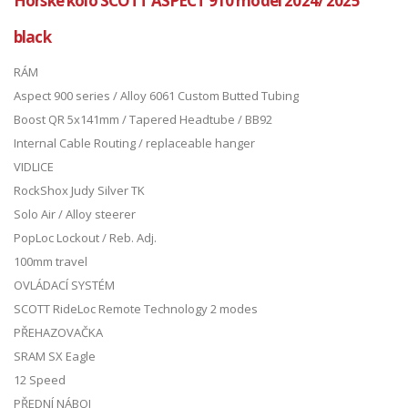
Horské kolo SCOTT ASPECT 910 model 2024/ 2025
black
RÁM
Aspect 900 series / Alloy 6061 Custom Butted Tubing
Boost QR 5x141mm / Tapered Headtube / BB92
Internal Cable Routing / replaceable hanger
VIDLICE
RockShox Judy Silver TK
Solo Air / Alloy steerer
PopLoc Lockout / Reb. Adj.
100mm travel
OVLÁDACÍ SYSTÉM
SCOTT RideLoc Remote Technology 2 modes
PŘEHAZOVAČKA
SRAM SX Eagle
12 Speed
PŘEDNÍ NÁBOJ