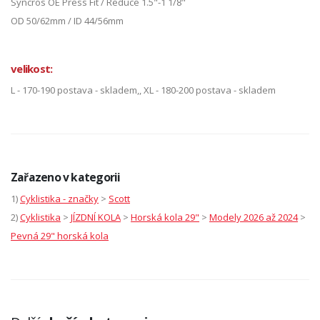
Syncros OE Press Fit / Reduce 1.5"-1 1/8"
OD 50/62mm / ID 44/56mm
velikost:
L - 170-190 postava - skladem,, XL - 180-200 postava - skladem
Zařazeno v kategorii
1)
Cyklistika - značky
>
Scott
2)
Cyklistika
>
JÍZDNÍ KOLA
>
Horská kola 29"
>
Modely 2026 až 2024
>
Pevná 29" horská kola