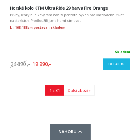
Horské kolo KTM Ultra Ride 29 barva Fire Orange
Pevný, lehký hliníkový rám nabízí perfektní výkon pro každodenní život i
na stezkách. Prodloužili jsme horní rámovou ...
L - 168-188cm postava - skladem
Skladem
24 890
,-
19 990,-
DETAIL
1 z 31
Další zboží »
NAHORU