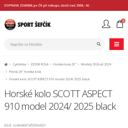
DOPRAVA ZDARMA po ČR při nákupu zboží nad 2000,- Kč
0
Nejste přihlášen
Přihlásit
Registrace
Cyklistika
JÍZDNÍ KOLA
Horská kola 29"
Modely 2026 až 2024
Pevná 29" horská kola
Horské kolo SCOTT ASPECT 910 model 2024/ 2025 black
Horské kolo SCOTT ASPECT
910 model 2024/ 2025 black
Kód: code6447ef035e631