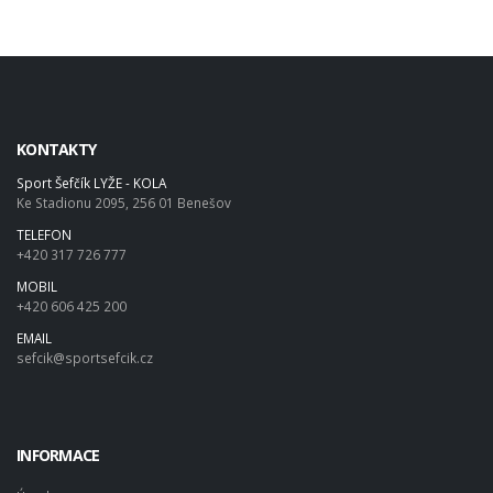
KONTAKTY
Sport Šefčík LYŽE - KOLA
Ke Stadionu 2095, 256 01 Benešov
TELEFON
+420 317 726 777
MOBIL
+420 606 425 200
EMAIL
sefcik@sportsefcik.cz
INFORMACE