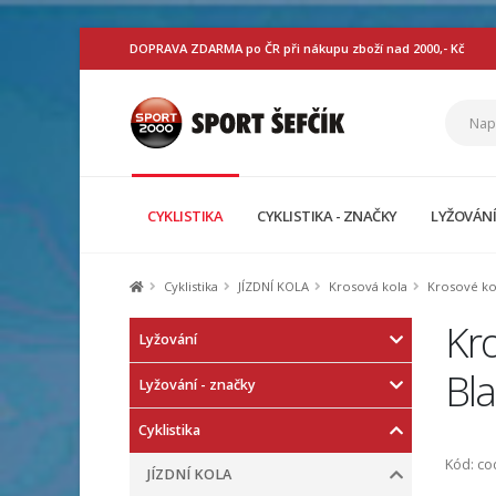
DOPRAVA ZDARMA po ČR při nákupu zboží nad 2000,- Kč
CYKLISTIKA
CYKLISTIKA - ZNAČKY
LYŽOVÁN
Cyklistika
JÍZDNÍ KOLA
Krosová kola
Krosové kol
Kro
Lyžování
Bl
Lyžování - značky
Cyklistika
Kód: c
JÍZDNÍ KOLA