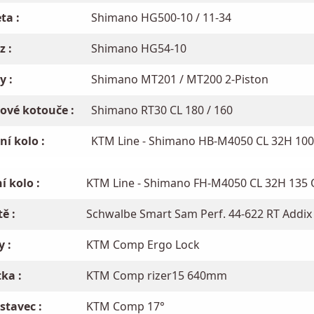
ta :
Shimano HG500-10 / 11-34
z :
Shimano HG54-10
y :
Shimano MT201 / MT200 2-Piston
ové kotouče :
Shimano RT30 CL 180 / 160
ní kolo :
KTM Line - Shimano HB-M4050 CL 32H 100 
í kolo :
KTM Line - Shimano FH-M4050 CL 32H 135 Q
tě :
Schwalbe Smart Sam Perf. 44-622 RT Addix
y :
KTM Comp Ergo Lock
tka :
KTM Comp rizer15 640mm
stavec :
KTM Comp 17°