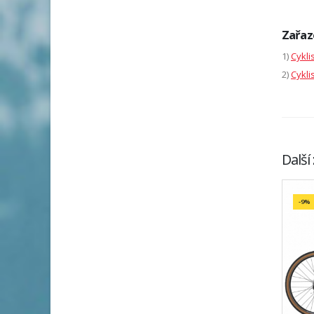
Zařaz
1)
Cykli
2)
Cykli
Další
-9%