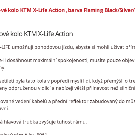
vé kolo KTM X-Life Action , barva Flaming Black/Silve
ové kolo KTM X-Life Action
-LIFE umožňují pohodovou jízdu, abyste si mohli užívat přír
e-li dosáhnout maximální spokojenosti, musíte pouze objevi
by.
etiletí byla tato kola v popředí mysli lidí, když přemýšlí o 
ny odpruženou vidlicí a nabízejí větší přilnavost než silniční
ované vedení kabelů a přední reflektor zabudovaný do můstku
ivní.
á hlavová trubka zvyšuje tuhost rámu.
alový rám Alloy 6061