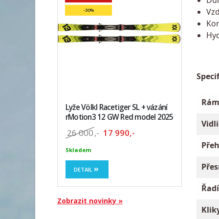
Vzd
-30%
Kom
Hyd
Specif
Rám
Lyže Völkl Racetiger SL + vázání
rMotion3 12 GW Red model 2025
Vidli
26 000
,-
17 990,-
Přeh
Skladem
Přes
DETAIL
Řadí
Zobrazit novinky »
Kliky