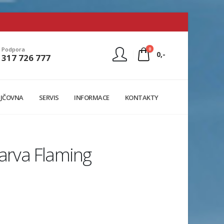
0
Podpora
0,-
317 726 777
Nejste přihlášen
JČOVNA
SERVIS
INFORMACE
KONTAKTY
Přihlásit
Registrace
barva Flaming