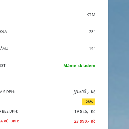
KTM
28"
KOLA
19"
RÁMU
Máme skladem
OST
33 490
,- Kč
A S DPH:
-28%
19 826,- Kč
A BEZ DPH:
23 990,- Kč
A VČ. DPH: