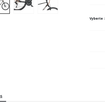
Vyberte
:
IS