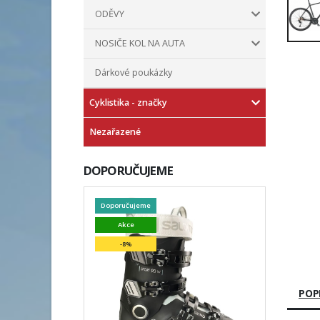
ODĚVY
NOSIČE KOL NA AUTA
Dárkové poukázky
Cyklistika - značky
Nezařazené
DOPORUČUJEME
Doporučujeme
Akce
-8%
POP