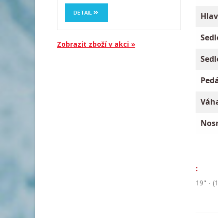
DETAIL
Hlav
Sedl
Zobrazit zboží v akci »
Sedl
Pedá
Váha
Nosn
:
19" - 