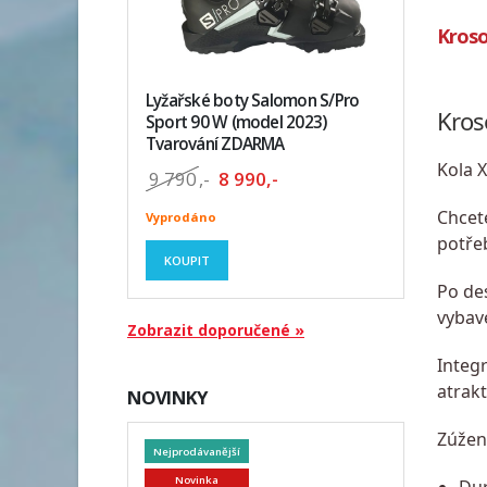
Kroso
Lyžařské boty Salomon S/Pro
Kros
Sport 90 W (model 2023)
Tvarování ZDARMA
Kola X
9 790
,-
8 990,-
Chcet
Vyprodáno
potře
KOUPIT
Po des
vybave
Zobrazit doporučené »
Integr
atrakt
NOVINKY
Zúžen
Nejprodávanější
Novinka
Dur