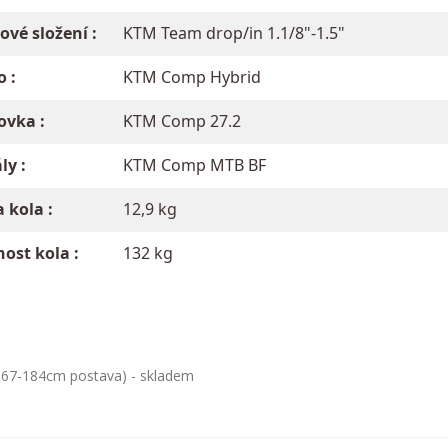
ové složení :
KTM Team drop/in 1.1/8"-1.5"
o :
KTM Comp Hybrid
ovka :
KTM Comp 27.2
ly :
KTM Comp MTB BF
 kola :
12,9 kg
ost kola :
132 kg
(167-184cm postava) - skladem