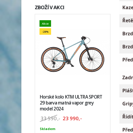
ZBOŽÍ V AKCI
Kaze
Řetě
Akce
-28%
Brzd
Brzd
Před
Zadn
Pláš
Horské kolo KTM ULTRA SPORT
29 barva matná vapor grey
Grip
model 2024
Řídí
33 590
,-
23 990,-
Před
Skladem