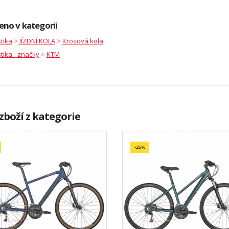
eno v kategorii
stika
>
JÍZDNÍ KOLA
>
Krosová kola
stika - značky
>
KTM
zboží z kategorie
-25%