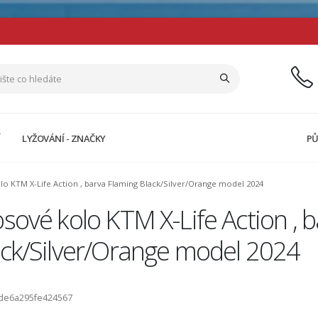
Í
LYŽOVÁNÍ - ZNAČKY
PŮ
o KTM X-Life Action , barva Flaming Black/Silver/Orange model 2024
sové kolo KTM X-Life Action , 
ack/Silver/Orange model 2024
ode6a295fe424567