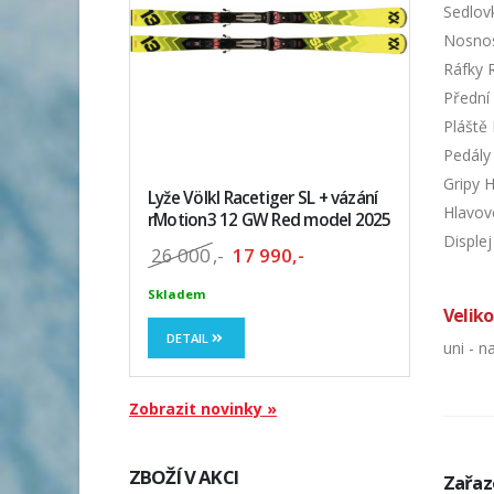
Sedlov
Nosnos
Ráfky 
Přední
Pláště 
Pedály 
Gripy 
Lyže Völkl Racetiger SL + vázání
Hlavov
rMotion3 12 GW Red model 2025
Disple
26 000
,-
17 990,-
Skladem
Veliko
DETAIL
uni - 
Zobrazit novinky »
ZBOŽÍ V AKCI
Zařaz