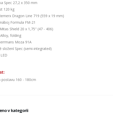
ka Spec 27,2 x 350 mm
t 120 kg
Remerx Dragon Line 719 (559 x 19 mm)
 náboj Formula FM-21
Mitas Shield 20 x 1,75" (47 - 406)
Alloy, folding
Herrmans Moza 91A
é složení Spec (semi-integrated)
j LED
st:
na postavu 160 - 180cm
eno v kategorii