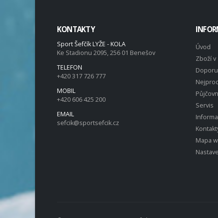
KONTAKTY
INFOR
Sport Šefčík LYŽE - KOLA
Úvod
Ke Stadionu 2095, 256 01 Benešov
Zboží v 
TELEFON
Doporu
+420 317 726 777
Nejprod
MOBIL
Půjčov
+420 606 425 200
Servis
EMAIL
Inform
sefcik@sportsefcik.cz
Kontakt
Mapa 
Nastave