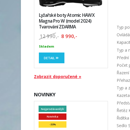
Lyžařské boty Atomic HAWX
Magna Pro W (model 2024)
Tvarování ZDARMA
Typ po
Ovládán
12 990
,-
8 990,-
Kapacit
Skladem
Typ a 
Přední 
DETAIL
Počet 
Řazení
Zobrazit doporučené »
Přehaz
Typ a 
NOVINKY
Kazeta
Předst
Nejprodávanější
Řetěz
Novinka
Řidítk
-30%
Sedlo S