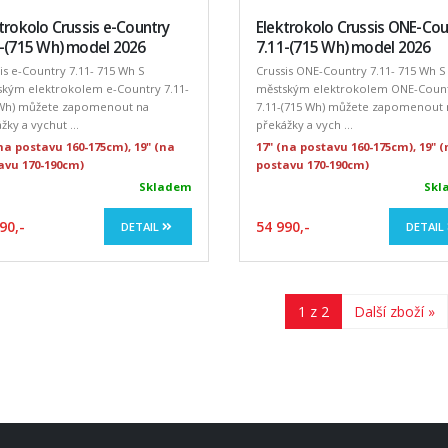
trokolo Crussis e-Country
Elektrokolo Crussis ONE-Cou
1-(715 Wh) model 2026
7.11-(715 Wh) model 2026
is e-Country 7.11- 715 Wh S
Crussis ONE-Country 7.11- 715 Wh S
ským elektrokolem e-Country 7.11-
městským elektrokolem ONE-Coun
 Wh) můžete zapomenout na
7.11-(715 Wh) můžete zapomenout 
žky a vychut ...
překážky a vych ...
(na postavu 160-175cm), 19" (na
17" (na postavu 160-175cm), 19" 
avu 170-190cm)
postavu 170-190cm)
Skladem
Skl
90,-
54 990,-
DETAIL
DETAIL
1 z 2
Další zboží »