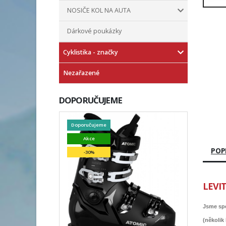
NOSIČE KOL NA AUTA
Dárkové poukázky
Cyklistika - značky
Nezařazené
DOPORUČUJEME
Doporučujeme
Akce
POP
-30%
LEVIT
Jsme spe
(několik