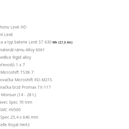
honu Levit HD
í Levit
a a typ baterie Levit ST 630
Wh (17,5 Ah)
materiál rámu Alloy 6061
vidlice Rigid alloy
převodů 1 x 7
 Microshift TS38-7
ovačka Microshift RD-M21S
značka brzd Promax TX-117
 Monsun (14 - 28 t.)
avec Spec 70 mm
 KMC HV500
a Spec 25,4 x 640 mm
elle Royal Hertz