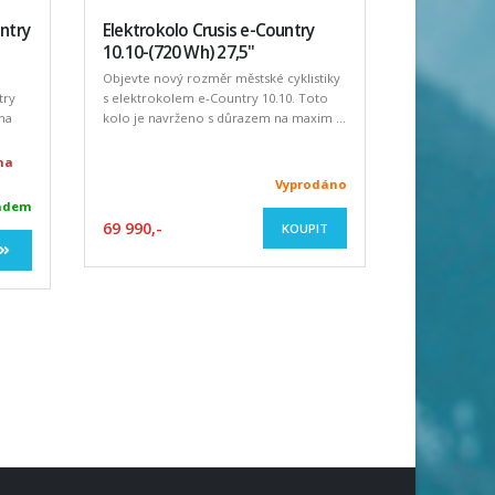
ntry
Elektrokolo Crusis e-Country
10.10-(720 Wh) 27,5"
Objevte nový rozměr městské cyklistiky
try
s elektrokolem e-Country 10.10. Toto
na
kolo je navrženo s důrazem na maxim ...
(na
Vyprodáno
adem
69 990,-
KOUPIT