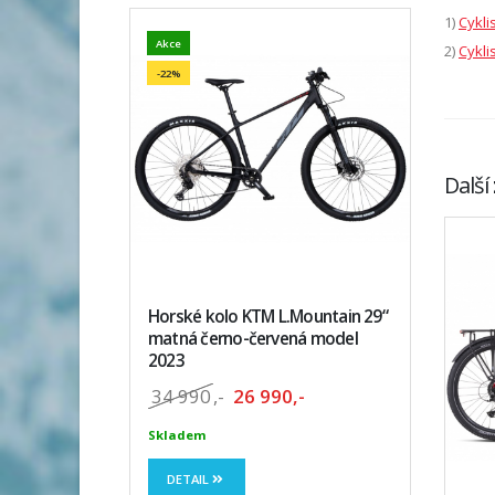
1)
Cykli
Akce
2)
Cykli
-22%
Další
Horské kolo KTM L.Mountain 29“
matná černo-červená model
2023
34 990
,-
26 990,-
Skladem
DETAIL