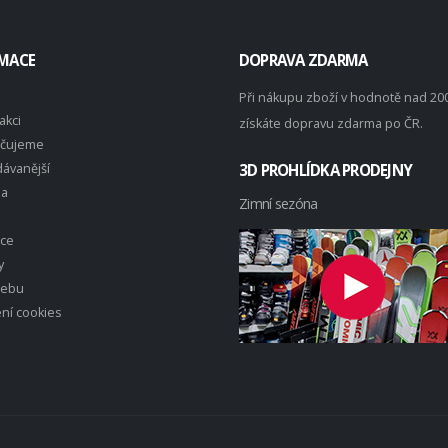
MACE
DOPRAVA ZDARMA
Při nákupu zboží v hodnotě nad 20
akci
získáte dopravu zdarma po ČR.
čujeme
ávanější
3D PROHLÍDKA PRODEJNY
na
Zimní sezóna
ace
y
webu
ní cookies