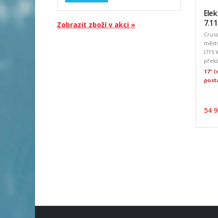
Elek
7.1
Zobrazit zboží v akci »
Cruss
měst
(715
překá
17" 
post
54 9