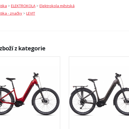
stika
>
ELEKTROKOLA
>
Elektrokola městská
stika - značky
>
LEVIT
zboží z kategorie