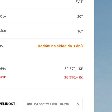
LEVIT
20"
KOLA
16"
RÁMU
Dodání na sklad do 3 dnů
OST
30 570,- Kč
DPH:
36 990,- Kč
DPH:
VELIKOST
: