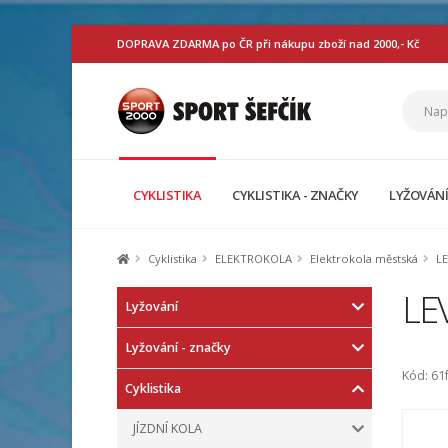
DOPRAVA ZDARMA po ČR při nákupu zboží nad 2000,- Kč
CYKLISTIKA
CYKLISTIKA - ZNAČKY
LYŽOVÁN
Cyklistika
ELEKTROKOLA
Elektrokola městská
LE
LEV
Lyžování
Lyžování - značky
Kód: 61
Cyklistika
JÍZDNÍ KOLA