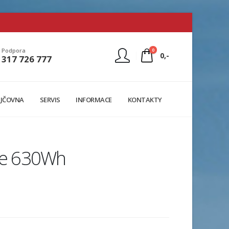
0
Podpora
0,-
317 726 777
Nejste přihlášen
JČOVNA
SERVIS
INFORMACE
KONTAKTY
Přihlásit
Registrace
rie 630Wh