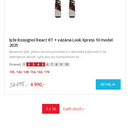
lyže Rossignol React RT + vázáná Look Xpress 10 model
2025
Bazarové lyže, jednu sezónu používané v rakouské půjčovně či na
testovacích akcích. Lyže jsou po kompletním se ...
Úroveň
1
2
3
4
5
6
7
8
9
10
135, 142, 149, 154, 163, 170
10 270
,-
4 990,-
DETAIL
1 z 16
Další zboží »