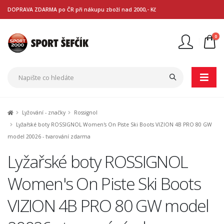
DOPRAVA ZDARMA po ČR při nákupu zboží nad 2000,- Kč
0
Nejste přihlášen
Přihlásit
Registrace
Lyžování - značky
Rossignol
Lyžařské boty ROSSIGNOL Women's On Piste Ski Boots VIZION 4B PRO 80 GW
model 20026 - tvarování zdarma
Lyžařské boty ROSSIGNOL
Women's On Piste Ski Boots
VIZION 4B PRO 80 GW model