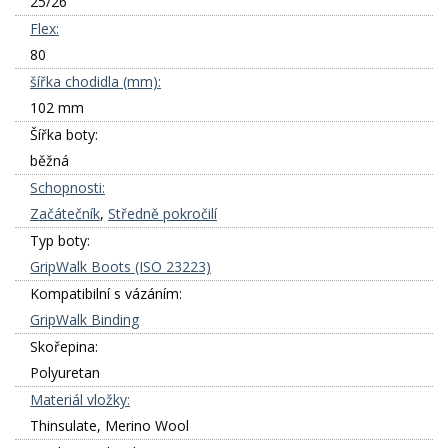
25/26
Flex:
80
šířka chodidla (mm):
102 mm
Šířka boty:
běžná
Schopnosti:
Začátečník
,
Středně pokročilí
Typ boty:
GripWalk Boots (ISO 23223)
Kompatibilní s vázáním:
GripWalk Binding
Skořepina:
Polyuretan
Materiál vložky:
Thinsulate, Merino Wool