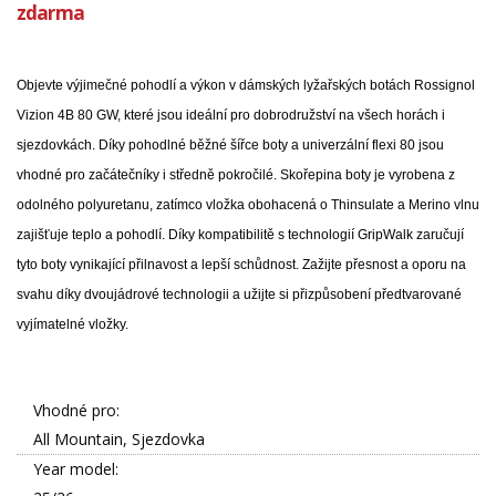
zdarma
Objevte výjimečné pohodlí a výkon v dámských lyžařských botách Rossignol
Vizion 4B 80 GW, které jsou ideální pro dobrodružství na všech horách i
sjezdovkách. Díky pohodlné běžné šířce boty a univerzální flexi 80 jsou
vhodné pro začátečníky i středně pokročilé. Skořepina boty je vyrobena z
odolného polyuretanu, zatímco vložka obohacená o Thinsulate a Merino vlnu
zajišťuje teplo a pohodlí. Díky kompatibilitě s technologií GripWalk zaručují
tyto boty vynikající přilnavost a lepší schůdnost. Zažijte přesnost a oporu na
svahu díky dvoujádrové technologii a užijte si přizpůsobení předtvarované
vyjímatelné vložky.
Vhodné pro:
All Mountain, Sjezdovka
Year model: