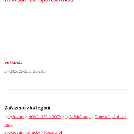
velikost:
24-24,5, 25-25,5, 26-26,5
Zařazeno v kategorii
1)
Lyžování
>
NOVÉ LYŽE A BOTY
>
Lyžařské boty
>
Dámské lyžařské
boty
2)
Lyžování - značky
>
Rossignol