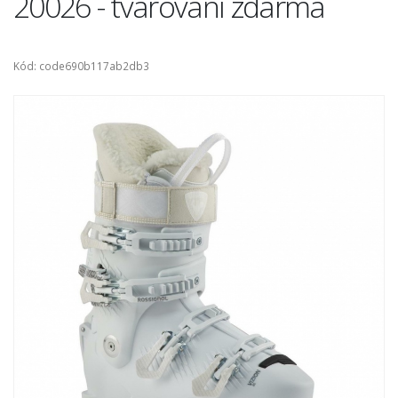
20026 - tvarování zdarma
Kód: code690b117ab2db3