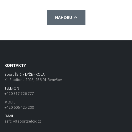
NAHORU
KONTAKTY
Sport Šefčík LYŽE - KOLA
Ke Stadionu 2095, 256 01 Benešov
TELEFON
+420 317 726 777
MOBIL
+420 606 425 200
EMAIL
sefcik@sportsefcik.cz