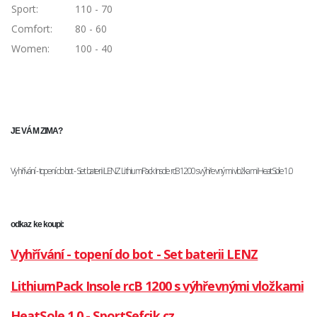
Sport:
110 - 70
Comfort:
80 - 60
Women:
100 - 40
JE VÁM ZIMA?
Vyhřívání - topení do bot - Set baterii LENZ LithiumPack Insole rcB 1200 s výhřevnými vložkami HeatSole 1.0
odkaz ke koupi:
Vyhřívání - topení do bot - Set baterii LENZ
LithiumPack Insole rcB 1200 s výhřevnými vložkami
HeatSole 1.0 - SportSefcik.cz