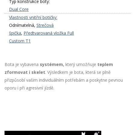
Typ konstrukce boty:
Dual Core
Vlastnosti vnitřní botičky:
Odnímatelná,
Strečová
špička
,
Předtvarovaná vložka Full
Custom T1
Bota je vybavena
systémem,
který umožňuje
teplem
zformovat i skelet
. Výsledkem je bota, která se plně
přizpůsobí vašim individuálním potřebám a poskytne pevnou
oporu i při agresivní jízdě.