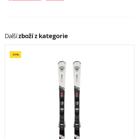
Další
zboží z kategorie
-51%