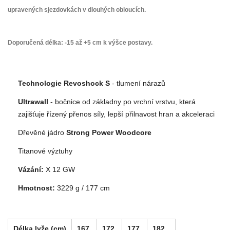
upravených sjezdovkách v dlouhých obloucích.
Doporučená délka
: -15 až +5 cm k výšce postavy.
Technologie Revoshock S
- tlumení nárazů
Ultrawall
- bočnice od základny po vrchní vrstvu, která
zajišťuje řízený přenos síly, lepší přilnavost hran a akceleraci
Dřevěné jádro
Strong Power Woodcore
Titanové výztuhy
Vázání:
X 12 GW
Hmotnost:
3229 g / 177 cm
Délka lyže
(cm)
167
172
177
182