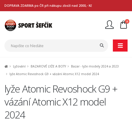
DOPRAVA ZDARMA po ČR při nákupu zboží nad 2000,- Kč
0
Nejste přihlášen
Přihlásit
Registrace
Lyžování
BAZAROVÉ LYŽE A BOTY
Bazar - lyže modely 2024 a 2023
lyže Atomic Revoshock G9 + vázání Atomic X12 model 2024
lyže Atomic Revoshock G9 +
vázání Atomic X12 model
2024