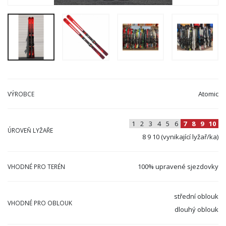
Atomic
VÝROBCE
1
2
3
4
5
6
7
8
9
10
ÚROVEŇ LYŽAŘE
8 9 10 (vynikající lyžař/ka)
100% upravené sjezdovky
VHODNÉ PRO TERÉN
střední oblouk
VHODNÉ PRO OBLOUK
dlouhý oblouk