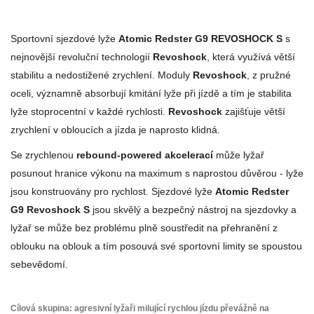
Sportovní sjezdové lyže
Atomic Redster G9 REVOSHOCK S
s
nejnovější revoluční technologií
Revoshock
, která využívá větší
stabilitu a nedostižené zrychlení. Moduly
Revoshock
, z pružné
oceli, významně absorbují kmitání lyže při jízdě a tím je stabilita
lyže stoprocentní v každé rychlosti.
Revoshock
zajišťuje větší
zrychlení v obloucích a jízda je naprosto klidná.
Se zrychlenou
rebound-powered akcelerací
může lyžař
posunout hranice výkonu na maximum s naprostou důvěrou - lyže
jsou konstruovány pro rychlost. Sjezdové lyže
Atomic Redster
G9 Revoshock S
jsou skvělý a bezpečný nástroj na sjezdovky a
lyžař se může bez problému plně soustředit na přehranění z
oblouku na oblouk a tím posouvá své sportovní limity se spoustou
sebevědomí.
Cílová skupina:
agresivní lyžaři milující rychlou jízdu převážně na