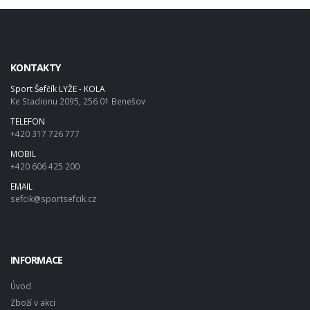
KONTAKTY
Sport Šefčík LYŽE - KOLA
Ke Stadionu 2095, 256 01 Benešov
TELEFON
+420 317 726 777
MOBIL
+420 606 425 200
EMAIL
sefcik@sportsefcik.cz
INFORMACE
Úvod
Zboží v akci