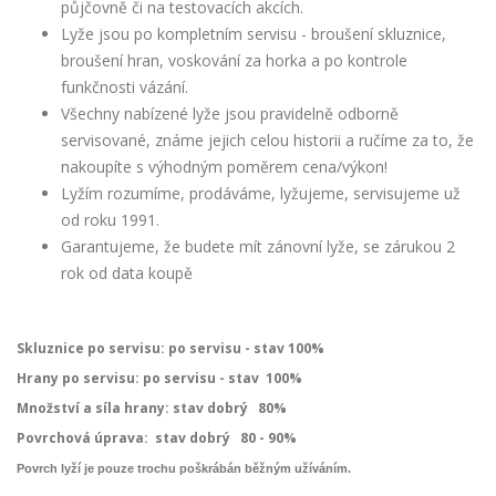
půjčovně či na testovacích akcích.
Lyže jsou po kompletním servisu - broušení skluznice,
broušení hran, voskování za horka a po kontrole
funkčnosti vázání.
Všechny nabízené lyže jsou pravidelně odborně
servisované, známe jejich celou historii a ručíme za to, že
nakoupíte s výhodným poměrem cena/výkon!
Lyžím rozumíme, prodáváme, lyžujeme, servisujeme už
od roku 1991.
Garantujeme, že budete mít zánovní lyže, se zárukou 2
rok od data koupě
Skluznice po servisu: po servisu - stav 100%
Hrany po servisu: po servisu - stav 100%
Množství a síla hrany: stav dobrý 80%
Povrchová úprava:
stav dobrý 80 - 90%
Povrch lyží je pouze trochu poškrábán běžným užíváním.