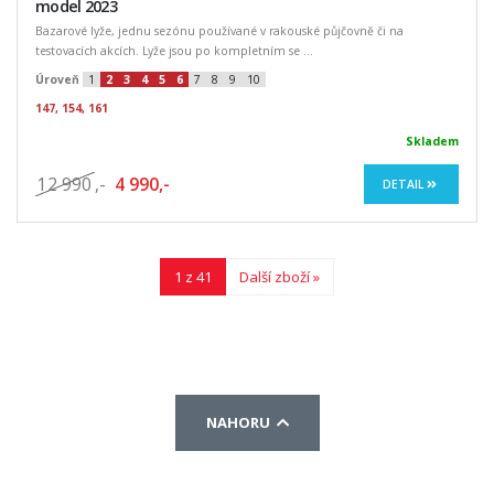
model 2023
Bazarové lyže, jednu sezónu používané v rakouské půjčovně či na
testovacích akcích. Lyže jsou po kompletním se ...
Úroveň
1
2
3
4
5
6
7
8
9
10
147, 154, 161
Skladem
12 990
,-
4 990,-
DETAIL
1 z 41
Další zboží »
NAHORU