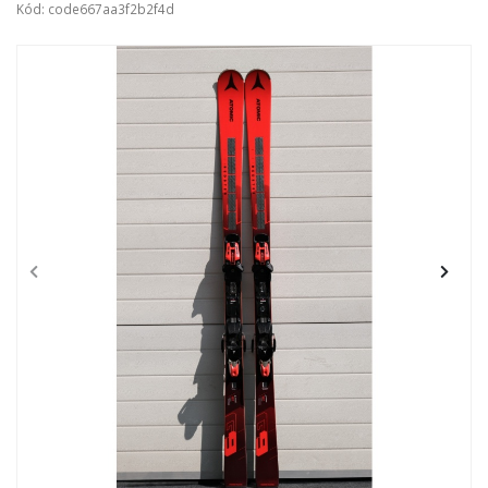
Kód: code667aa3f2b2f4d