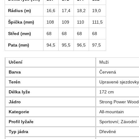
Rádius
(m)
16,6
17,4
18,2
19,0
Špička
(mm)
108
109
110
111,5
Střed
(mm)
68
68
68
68
Pata
(mm)
94,5
95,5
96,5
97,5
Určení
Muži
Barva
Červená
Terén
Upravené sjezdovky
Délka lyže
172 cm
Jádro
Strong Power Wood
Kategorie
All-mountain
Profil lyžaře
Sportovní; Závodní
Typ jádra
Dřevěné