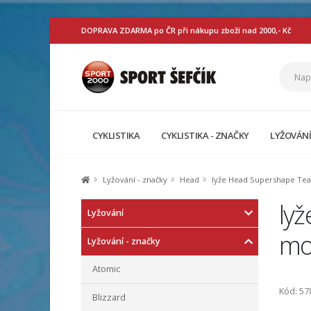
DOPRAVA ZDARMA po ČR při nákupu zboží nad 2000,- Kč
CYKLISTIKA
CYKLISTIKA - ZNAČKY
LYŽOVÁN
Lyžování - značky
Head
lyže Head Supershape Tea
ly
Lyžování
mo
Lyžování - značky
Atomic
Kód: 57
Blizzard