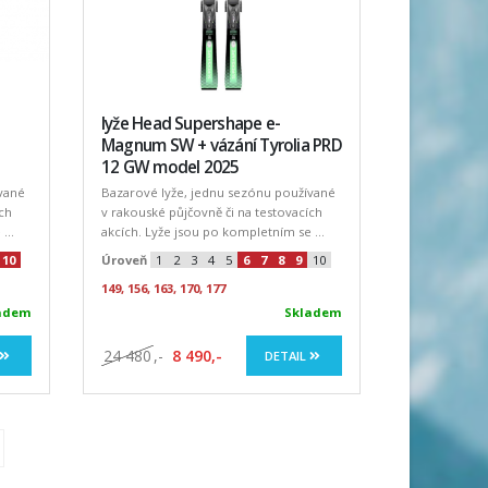
lyže Head Supershape e-
Magnum SW + vázání Tyrolia PRD
12 GW model 2025
vané
Bazarové lyže, jednu sezónu používané
ích
v rakouské půjčovně či na testovacích
...
akcích. Lyže jsou po kompletním se ...
10
Úroveň
1
2
3
4
5
6
7
8
9
10
149, 156, 163, 170, 177
adem
Skladem
24 480
,-
8 490,-
DETAIL