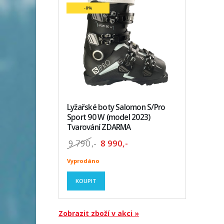
-8%
Lyžařské boty Salomon S/Pro
Sport 90 W (model 2023)
Tvarování ZDARMA
9 790
,-
8 990,-
Vyprodáno
KOUPIT
Zobrazit zboží v akci »