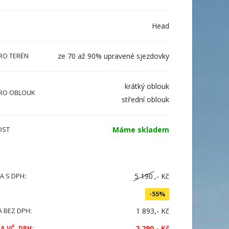
Head
ze 70 až 90% upravené sjezdovky
RO TERÉN
krátký oblouk
RO OBLOUK
střední oblouk
Máme skladem
OST
5 190
,- Kč
A S DPH:
-55%
1 893,- Kč
A BEZ DPH:
2 290,- Kč
A VČ. DPH: