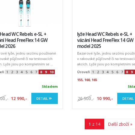
 Head WC Rebels e-SL +
lyže Head WC Rebels e-SL +
ní Head FreeFlex 14 GW
vázání Head FreeFlex 14 GW
el 2026
model 2025
rové lyže, jednu sezónu používané
Bazarové lyže, jednu sezónu použí
ouské půjčovně či na testovacích
v rakouské půjčovně či na testovac
h. Lyže jsou po kompletním se ...
akcích. Lyže jsou po kompletním se 
eň
1
2
3
4
5
6
7
8
9
10
Úroveň
1
2
3
4
5
6
7
8
9
155, 160, 165
Skladem
Skl
500
,-
12 990,-
26 500
,-
10 990,-
DETAIL
DETAIL
1 z 14
Další zboží »