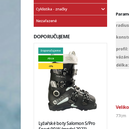
Cyklistika - značky
Param
Nezařazené
radius
DOPORUČUJEME
konst
profil:
Doporučujeme
vázání
Akce
délka:
-8%
Veliko
77cm
Lyžařské boty Salomon S/Pro