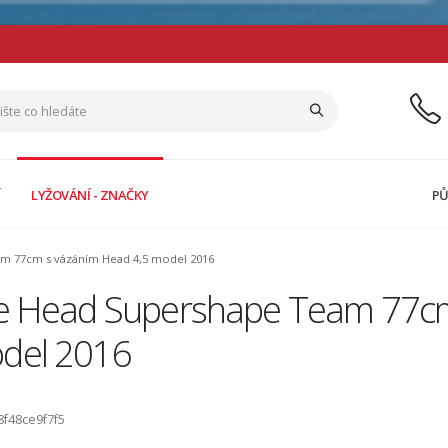
Í
LYŽOVÁNÍ - ZNAČKY
PŮ
m 77cm s vázáním Head 4,5 model 2016
že Head Supershape Team 77cm
del 2016
8f48ce9f7f5