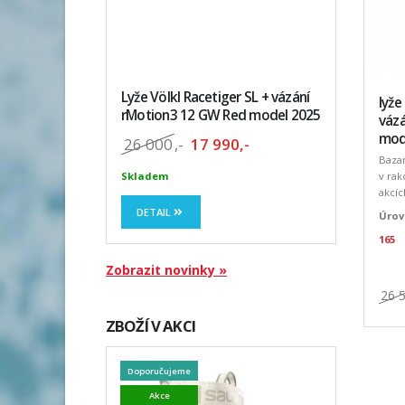
Lyže Völkl Racetiger SL + vázání
lyže
rMotion3 12 GW Red model 2025
vázá
mod
26 000
,-
17 990,-
Baza
v rak
Skladem
akcíc
DETAIL
Úrov
165
Zobrazit novinky »
26 
ZBOŽÍ V AKCI
Doporučujeme
Akce