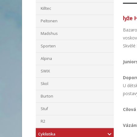
Killtec
lyže 
Peltonen
Bazaro
Madshus
voskov
Skvělé 
Sporten
Alpina
Junior
SWIX
Dopor
Skol
U děts
postav
Burton
Stuf
Cílová
R2
Vázán
Cyklistika