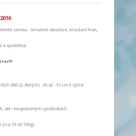
 2016
tním servisu - broušení skluznice, broušení hran,
í a spolehlivá.
tav!!!
ích dětí (2-4letých) -30 až -15 cm k výšce
h, ale i neupravených sjezdovkách.
5 (cca 10 až 55kg)