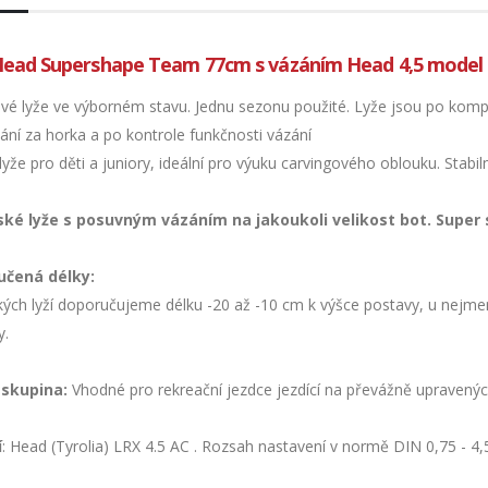
Head Supershape Team 77cm s vázáním Head 4,5 model
vé lyže ve výborném stavu. Jednu sezonu použité. Lyže jsou po komple
ání za horka a po kontrole funkčnosti vázání
lyže pro děti a juniory, ideální pro výuku carvingového oblouku. Stabiln
ské lyže s posuvným vázáním na jakoukoli velikost bot. Super s
učená délky:
kých lyží doporučujeme délku -20 až -10 cm k výšce postavy, u nejmenš
y.
 skupina:
Vhodné pro rekreační jezdce jezdící na převážně upravenýc
í
: Head (Tyrolia) LRX 4.5 AC . Rozsah nastavení v normě DIN 0,75 - 4,