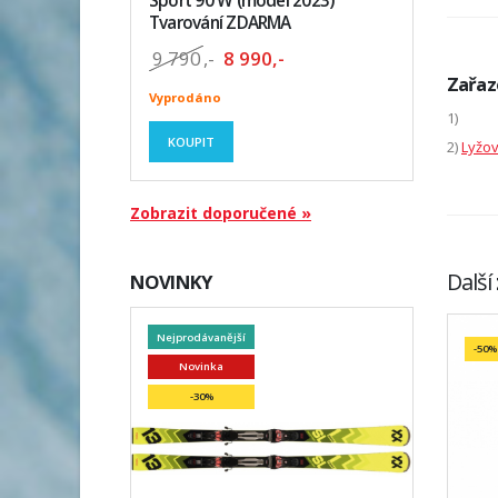
Sport 90 W (model 2023)
Tvarování ZDARMA
9 790
,-
8 990,-
Zařaz
Vyprodáno
1)
KOUPIT
2)
Lyžov
Zobrazit doporučené »
Další
NOVINKY
Nejprodávanější
-50%
Novinka
-30%