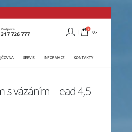
0
Podpora
0,-
317 726 777
Nejste přihlášen
JČOVNA
SERVIS
INFORMACE
KONTAKTY
Přihlásit
Registrace
 s vázáním Head 4,5