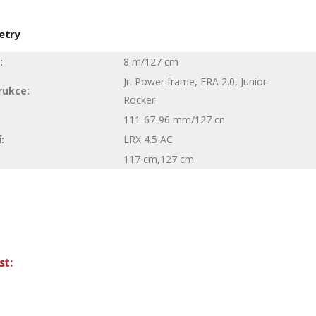
etry
:
8 m/127 cm
Jr. Power frame, ERA 2.0, Junior
rukce:
Rocker
111-67-96 mm/127 cn
:
LRX 4.5 AC
117 cm,127 cm
st: