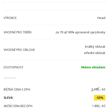
Head
VÝROBCE
ze 70 až 90% upravené sjezdovky
VHODNÉ PRO TERÉN
krátký oblouk
VHODNÉ PRO OBLOUK
střední oblouk
Máme skladem
DOSTUPNOST
5 190
,- Kč
BĚŽNÁ CENA S DPH:
SLEVA:
-55%
1 893,- Kč
AKČNÍ CENA BEZ DPH: