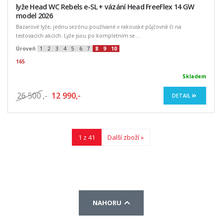
lyže Head WC Rebels e-SL + vázání Head FreeFlex 14 GW
model 2026
Bazarové lyže, jednu sezónu používané v rakouské půjčovně či na
testovacích akcích. Lyže jsou po kompletním se ...
Úroveň
1
2
3
4
5
6
7
8
9
10
165
Skladem
26 500
,-
12 990,-
DETAIL
1 z 41
Další zboží »
NAHORU