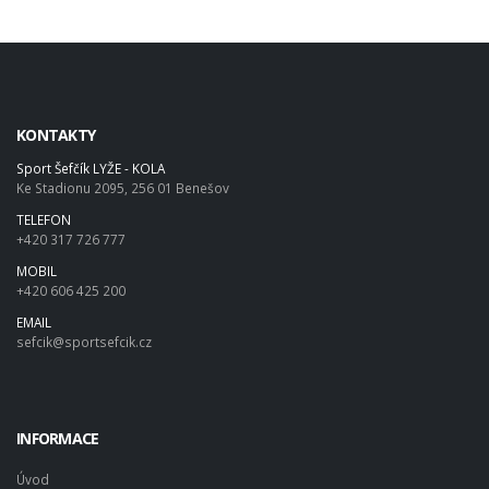
KONTAKTY
Sport Šefčík LYŽE - KOLA
Ke Stadionu 2095, 256 01 Benešov
TELEFON
+420 317 726 777
MOBIL
+420 606 425 200
EMAIL
sefcik@sportsefcik.cz
INFORMACE
Úvod