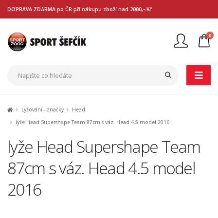
DOPRAVA ZDARMA po ČR při nákupu zboží nad 2000,- Kč
0
Nejste přihlášen
Přihlásit
Registrace
Lyžování - značky
Head
lyže Head Supershape Team 87cm s váz. Head 4.5 model 2016
lyže Head Supershape Team
87cm s váz. Head 4.5 model
2016