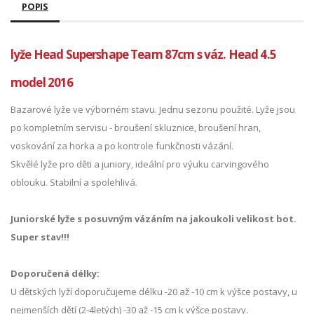
POPIS
lyže Head Supershape Team 87cm s váz. Head 4.5
model 2016
Bazarové lyže ve výborném stavu. Jednu sezonu použité. Lyže jsou
po kompletním servisu - broušení skluznice, broušení hran,
voskování za horka a po kontrole funkčnosti vázání.
Skvělé lyže pro děti a juniory, ideální pro výuku carvingového
oblouku. Stabilní a spolehlivá.
Juniorské lyže s posuvným vázáním na jakoukoli velikost bot.
Super stav!!!
Doporučená délky:
U dětských lyží doporučujeme délku -20 až -10 cm k výšce postavy, u
nejmenších dětí (2-4letých) -30 až -15 cm k výšce postavy.