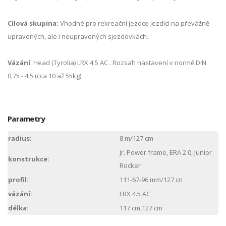
Cílová skupina:
Vhodné pro rekreační jezdce jezdící na převážně
upravených, ale i neupravených sjezdovkách.
Vázání
: Head (Tyrolia) LRX 4.5 AC . Rozsah nastavení v normě DIN
0,75 - 4,5 (cca 10 až 55kg)
Parametry
radius:
8 m/127 cm
Jr. Power frame, ERA 2.0, Junior
konstrukce:
Rocker
profil:
111-67-96 mm/127 cn
vázání:
LRX 4.5 AC
délka:
117 cm,127 cm