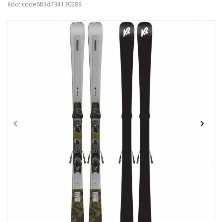
Kód: code683d734130289