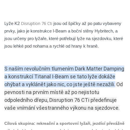
Disruption 76 Cti
Lyže K2
jsou od špičky až po patu vybaveny
prvky, jako je konstrukce I-Beam a boční stěny Hybritech, a
jsou určeny pro lyžaře, které potřebují lyže na sjezdovku, které
jsou lehké pod nohama a rychlé od hrany k hraně.
S naším revolučním tlumením Dark Matter Damping
a konstrukcí Titanal I-Beam se tato lyže dokáže
ohýbat a vyklánět jako nic, co jste ještě nezažili.
Od
pevnosti na prvním místě až po nejistotu
odpoledního dřepu, Disruption 76 CTi předefinuje
vaše vnímání všestranného výkonu na sjezdovce.
Cílová skupina:
rekreační a sportovní lyžaři, jezdící převážně