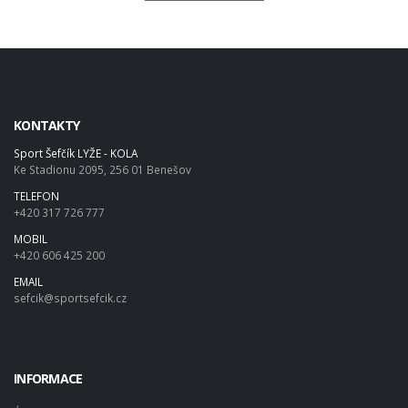
KONTAKTY
Sport Šefčík LYŽE - KOLA
Ke Stadionu 2095, 256 01 Benešov
TELEFON
+420 317 726 777
MOBIL
+420 606 425 200
EMAIL
sefcik@sportsefcik.cz
INFORMACE