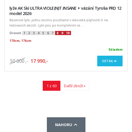
lyže AK Ski ULTRA VIOLE(N)T.INSANE + vázání Tyrolia PRD 12
model 2026
Bazarové lyže, jednu sezónu používané v rakouské půjčovně či na
testovacích akcích. Lyže jsou po kompletním se ...
Úroveň
1
2
3
4
5
6
7
8
9
10
170cm, 176cm
Skladem
50 000
,-
17 990,-
DETAIL
1 z 60
Další zboží »
NAHORU