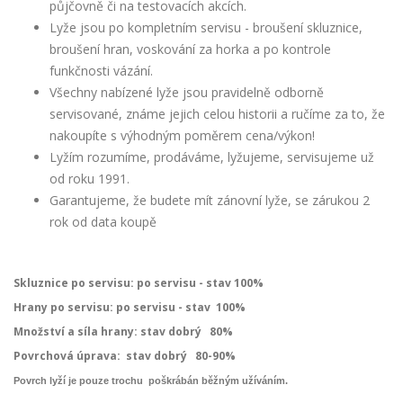
půjčovně či na testovacích akcích.
Lyže jsou po kompletním servisu - broušení skluznice,
broušení hran, voskování za horka a po kontrole
funkčnosti vázání.
Všechny nabízené lyže jsou pravidelně odborně
servisované, známe jejich celou historii a ručíme za to, že
nakoupíte s výhodným poměrem cena/výkon!
Lyžím rozumíme, prodáváme, lyžujeme, servisujeme už
od roku 1991.
Garantujeme, že budete mít zánovní lyže, se zárukou 2
rok od data koupě
Skluznice po servisu: po servisu - stav 100%
Hrany po servisu: po servisu - stav 100%
Množství a síla hrany: stav dobrý 80%
Povrchová úprava:
stav dobrý 80-90%
Povrch lyží je pouze trochu poškrábán běžným užíváním.