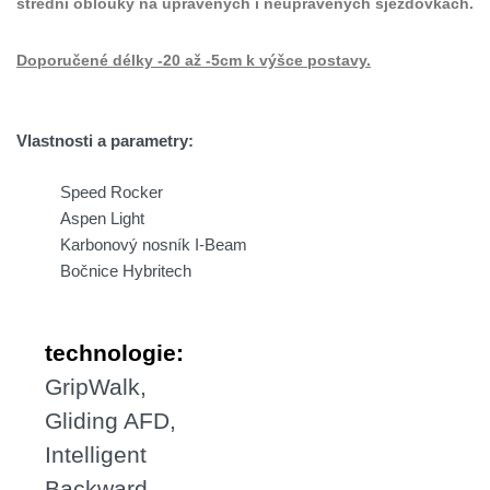
střední oblouky na upravených i neupravených sjezdovkách.
Doporučené délky
-20 až -5cm k výšce postavy.
Vlastnosti a parametry:
Speed Rocker
Aspen Light
Karbonový nosník I-Beam
Bočnice Hybritech
technologie:
GripWalk,
Gliding AFD,
Intelligent
Backward