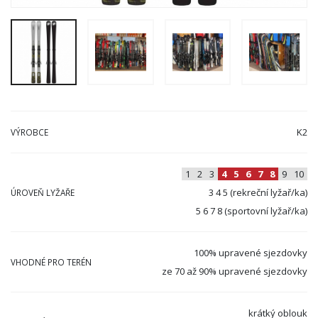
K2
VÝROBCE
1
2
3
4
5
6
7
8
9
10
3 4 5 (rekreční lyžař/ka)
ÚROVEŇ LYŽAŘE
5 6 7 8 (sportovní lyžař/ka)
100% upravené sjezdovky
VHODNÉ PRO TERÉN
ze 70 až 90% upravené sjezdovky
krátký oblouk