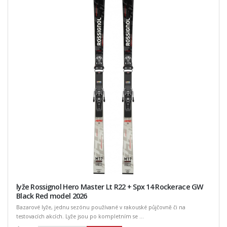
lyže Rossignol Hero Master Lt R22 + Spx 14 Rockerace GW
Black Red model 2026
Bazarové lyže, jednu sezónu používané v rakouské půjčovně či na
testovacích akcích. Lyže jsou po kompletním se ...