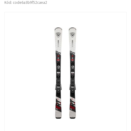
Kód: code6a3b9f52caea2