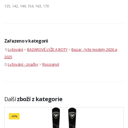
135, 142, 149, 154, 163, 170
Zařazeno v kategorii
1)
Lyžování
>
BAZAROVÉ LYŽE A BOTY
>
Bazar - lyže modely 2026 a
2025
2)
Lyžování - značky
>
Rossignol
Další
zboží z kategorie
-61%