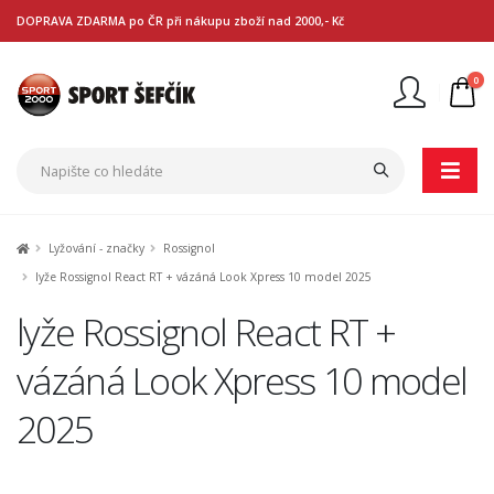
DOPRAVA ZDARMA po ČR při nákupu zboží nad 2000,- Kč
0
Nejste přihlášen
Přihlásit
Registrace
Lyžování - značky
Rossignol
lyže Rossignol React RT + vázáná Look Xpress 10 model 2025
lyže Rossignol React RT +
vázáná Look Xpress 10 model
2025