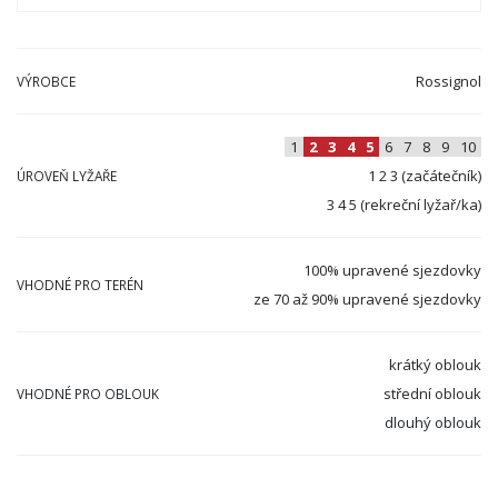
Rossignol
VÝROBCE
1
2
3
4
5
6
7
8
9
10
1 2 3 (začátečník)
ÚROVEŇ LYŽAŘE
3 4 5 (rekreční lyžař/ka)
100% upravené sjezdovky
VHODNÉ PRO TERÉN
ze 70 až 90% upravené sjezdovky
krátký oblouk
střední oblouk
VHODNÉ PRO OBLOUK
dlouhý oblouk