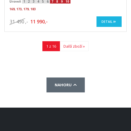
Úroveň
1
2
3
4
5
6
7
8
9
10
169, 173, 179, 183
31 490
,-
11 990,-
DETAIL
1 z 16
Další zboží »
NAHORU