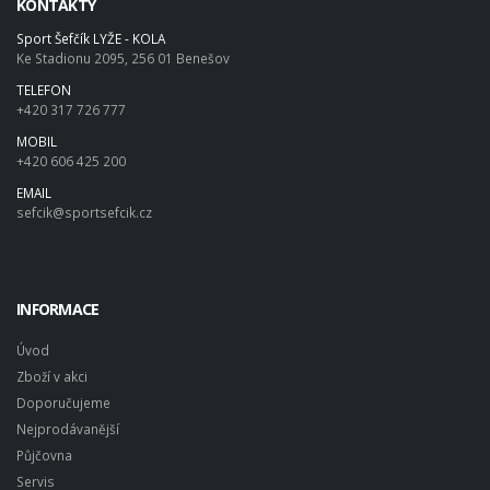
KONTAKTY
Sport Šefčík LYŽE - KOLA
Ke Stadionu 2095, 256 01 Benešov
TELEFON
+420 317 726 777
MOBIL
+420 606 425 200
EMAIL
sefcik@sportsefcik.cz
INFORMACE
Úvod
Zboží v akci
Doporučujeme
Nejprodávanější
Půjčovna
Servis