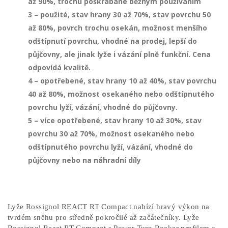
až 90%, trochu poškrábané běžným používáním
3 – použité, stav hrany 30 až 70%, stav povrchu 50
až 80%, povrch trochu osekán, možnost menšího
odštípnutí povrchu, vhodné na prodej, lepší do
půjčovny, ale jinak lyže i vázání plně funkční. Cena
odpovídá kvalitě.
4 – opotřebené, stav hrany 10 až 40%, stav povrchu
40 až 80%, možnost osekaného nebo odštípnutého
povrchu lyží, vázání, vhodné do půjčovny.
5 – více opotřebené, stav hrany 10 až 30%, stav
povrchu 30 až 70%, možnost osekaného nebo
odštípnutého povrchu lyží, vázání, vhodné do
půjčovny nebo na náhradní díly
Lyže Rossignol REACT RT Compact nabízí hravý výkon na
tvrdém sněhu pro středně pokročilé až začátečníky. Lyže