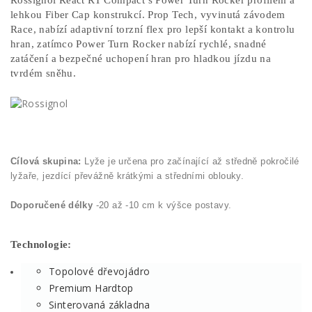
Rossignol React RT Compact s Power Turn Rocker profilem a
lehkou Fiber Cap konstrukcí. Prop Tech, vyvinutá závodem
Race, nabízí adaptivní torzní flex pro lepší kontakt a kontrolu
hran, zatímco Power Turn Rocker nabízí rychlé, snadné
zatáčení a bezpečné uchopení hran pro hladkou jízdu na
tvrdém sněhu.
Cílová skupina:
Lyže je určena pro začínající až středně pokročilé
lyžaře, jezdící převážně krátkými a středními oblouky.
Doporučené délky
-20 až -10 cm k výšce postavy.
Technologie:
Topolové dřevojádro
Premium Hardtop
Sinterovaná základna