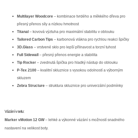
Multilayer Woodcore
– kombinace tvrdého a měkkého dřeva pro
přesný přenos síly a nízkou hmotnost
Titanal
– kovová výztuha pro maximální stabilitu v oblouku
Tailored Carbon Tips
– karbonová vlákna pro rychlou reakci špičky
3D.Glass
– vrstvené sklo pro lepší přilnavost a torzní tuhost
Full Sidewall
– přesný přenos energie a stabilita
Tip Rocker
– zvednutá špička pro hladký nástup do oblouku
P-Tex 2100
– kvalitní skluznice s vysokou odolností a výborným
skluzem
Zebra Structure
– struktura skluznice pro univerzální podmínky
Vázání v setu:
Marker vMotion 12 GW
– lehké a výkonné vázání s možností snadného
nastavení na velikost boty.