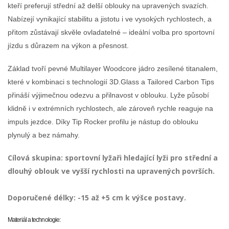
kteří preferují střední až delší oblouky na upravených svazích.
Nabízejí vynikající stabilitu a jistotu i ve vysokých rychlostech, a
přitom zůstávají skvěle ovladatelné – ideální volba pro sportovní
jízdu s důrazem na výkon a přesnost.
Základ tvoří pevné Multilayer Woodcore jádro zesílené titanalem,
které v kombinaci s technologií 3D.Glass a Tailored Carbon Tips
přináší výjimečnou odezvu a přilnavost v oblouku. Lyže působí
klidně i v extrémních rychlostech, ale zároveň rychle reaguje na
impuls jezdce. Díky Tip Rocker profilu je nástup do oblouku
plynulý a bez námahy.
Cílová skupina:
sportovní lyžaři hledající lyži pro střední a
dlouhý oblouk ve vyšší rychlosti na upravených površích.
Doporučené délky:
-15 až +5 cm k výšce postavy.
Materiál a technologie: