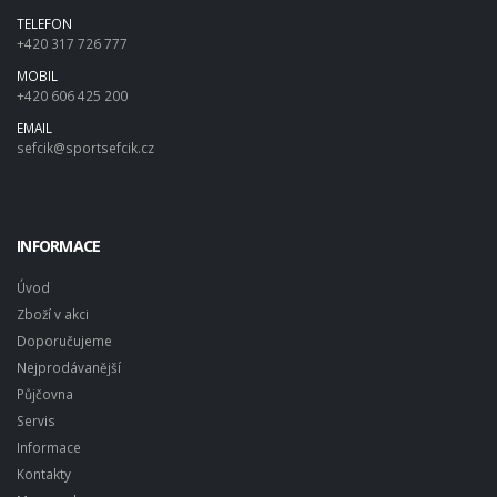
TELEFON
+420 317 726 777
MOBIL
+420 606 425 200
EMAIL
sefcik@sportsefcik.cz
INFORMACE
Úvod
Zboží v akci
Doporučujeme
Nejprodávanější
Půjčovna
Servis
Informace
Kontakty