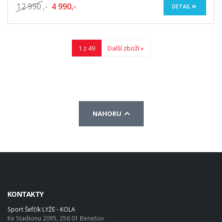
12 990
,-
4 990,-
DETAIL
1 z 49
Další zboží »
NAHORU
KONTAKTY
Sport Šefčík LYŽE - KOLA
Ke Stadionu 2095, 256 01 Benešov