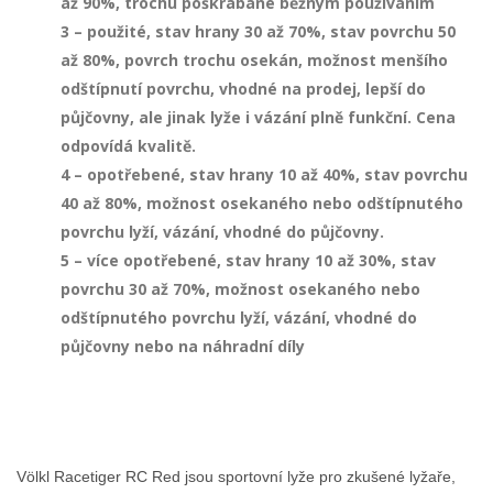
až 90%, trochu poškrábané běžným používáním
3 – použité, stav hrany 30 až 70%, stav povrchu 50
až 80%, povrch trochu osekán, možnost menšího
odštípnutí povrchu, vhodné na prodej, lepší do
půjčovny, ale jinak lyže i vázání plně funkční. Cena
odpovídá kvalitě.
4 – opotřebené, stav hrany 10 až 40%, stav povrchu
40 až 80%, možnost osekaného nebo odštípnutého
povrchu lyží, vázání, vhodné do půjčovny.
5 – více opotřebené, stav hrany 10 až 30%, stav
povrchu 30 až 70%, možnost osekaného nebo
odštípnutého povrchu lyží, vázání, vhodné do
půjčovny nebo na náhradní díly
Völkl Racetiger RC Red jsou sportovní lyže pro zkušené lyžaře,