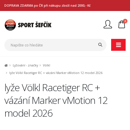
DOPRAVA ZDARMA po ČR při nákupu zboží nad 2000,- Kč
0
Nejste přihlášen
Přihlásit
Registrace
Lyžování - značky
Völkl
lyže Völkl Racetiger RC + vázání Marker vMotion 12 model 2026
lyže Völkl Racetiger RC +
vázání Marker vMotion 12
model 2026