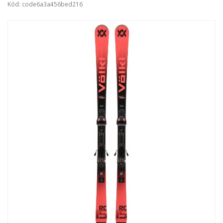
Kód: code6a3a456bed216