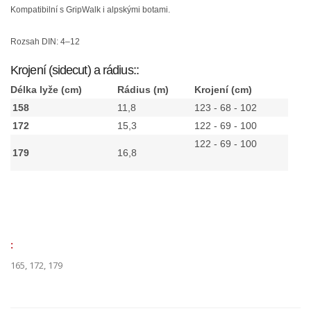
Kompatibilní s GripWalk i alpskými botami.
Rozsah DIN: 4–12
Krojení (sidecut) a rádius::
Délka lyže (cm)
Rádius (m)
Krojení (cm)
158
11,8
123 - 68 - 102
172
15,3
122 - 69 - 100
122 - 69 - 100
179
16,8
:
165, 172, 179