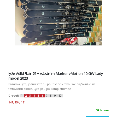
lyže Völkl Flair 76 + vázáním Marker vMotion 10 GW Lady
model 2023
Bazarové lyže, jednu sezónu používané v rakouské půjčovně či na
testovacích akcích. Lyže jsou po kompletním se ...
Úroveň
1
2
3
4
5
6
7
8
9
10
147, 154, 161
Skladem