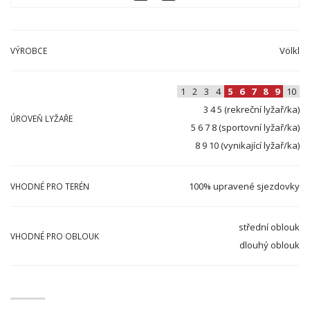
Völkl
VÝROBCE
1
2
3
4
5
6
7
8
9
10
3 4 5 (rekreční lyžař/ka)
ÚROVEŇ LYŽAŘE
5 6 7 8 (sportovní lyžař/ka)
8 9 10 (vynikající lyžař/ka)
100% upravené sjezdovky
VHODNÉ PRO TERÉN
střední oblouk
VHODNÉ PRO OBLOUK
dlouhý oblouk