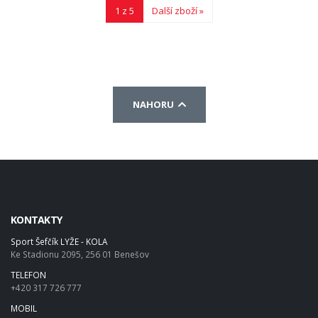
1 z 5
Další zboží »
NAHORU
KONTAKTY
Sport Šefčík LYŽE - KOLA
Ke Stadionu 2095, 256 01 Benešov
TELEFON
+420 317 726 777
MOBIL