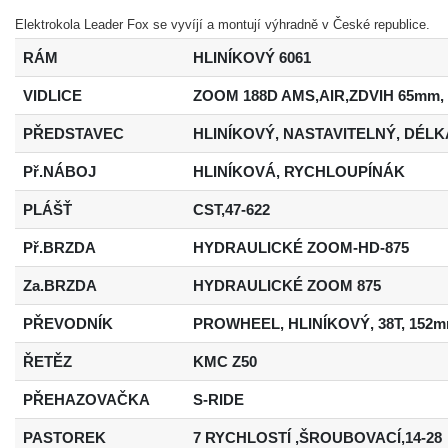
Elektrokola Leader Fox se vyvíjí a montují výhradně v České republice.
RÁM
HLINÍKOVÝ 6061
VIDLICE
ZOOM 188D AMS,AIR,ZDVIH 65mm
PŘEDSTAVEC
HLINÍKOVÝ, NASTAVITELNÝ, DÉLK
Př.NÁBOJ
HLINÍKOVÁ, RYCHLOUPÍNÁK
PLÁŠŤ
CST,47-622
Př.BRZDA
HYDRAULICKÉ ZOOM-HD-875
Za.BRZDA
HYDRAULICKÉ ZOOM 875
PŘEVODNÍK
PROWHEEL, HLINÍKOVÝ, 38T, 152
ŘETĚZ
KMC Z50
PŘEHAZOVAČKA
S-RIDE
PASTOREK
7 RYCHLOSTÍ ,ŠROUBOVACÍ,14-28