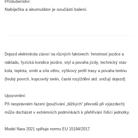
Příslušenství:
Nabíječka a akumulátor je součástí balení.
Dojezd elektrokola závisí na různých faktorech: hmotnost jezdce a
nákladu, fyzická kondice jezdce, styl a povaha jízdy, technický stav
kola, teplota, směr a síla větru, výškový profil trasy a povaha terénu
(hrubý povrch, kopcovitý terén, časté rozjíždění atd. snižují dojezd).
Upozornění:
Při nesprávném řazení (používání „těžkých“ převodů při výjezdech)
může docházet v extrémních podmínkách k přehřívání řídící jednotky.
Model Nara 2021 splňuje normu EU 15194/2017.