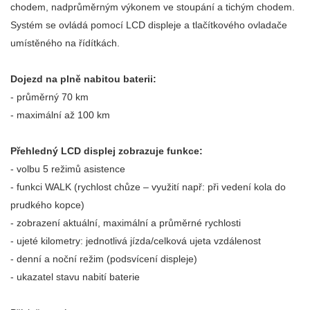
chodem, nadprůměrným výkonem ve stoupání a tichým chodem.
Systém se ovládá pomocí LCD displeje a tlačítkového ovladače
umístěného na řídítkách.
Dojezd na plně nabitou baterii:
- průměrný 70 km
- maximální až 100 km
Přehledný LCD displej zobrazuje funkce:
- volbu 5 režimů asistence
- funkci WALK (rychlost chůze – využití např: při vedení kola do
prudkého kopce)
- zobrazení aktuální, maximální a průměrné rychlosti
- ujeté kilometry: jednotlivá jízda/celková ujeta vzdálenost
- denní a noční režim (podsvícení displeje)
- ukazatel stavu nabití baterie