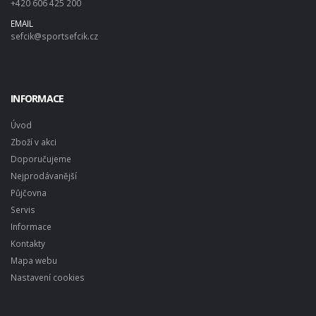
+420 606 425 200
EMAIL
sefcik@sportsefcik.cz
INFORMACE
Úvod
Zboží v akci
Doporučujeme
Nejprodávanější
Půjčovna
Servis
Informace
Kontakty
Mapa webu
Nastavení cookies