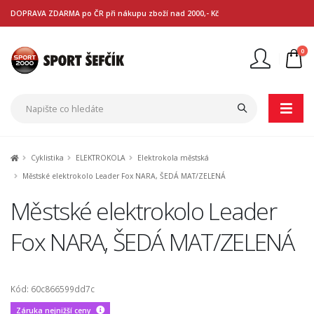
DOPRAVA ZDARMA po ČR při nákupu zboží nad 2000,- Kč
0
Nejste přihlášen
Přihlásit
Registrace
Cyklistika
ELEKTROKOLA
Elektrokola městská
Městské elektrokolo Leader Fox NARA, ŠEDÁ MAT/ZELENÁ
Městské elektrokolo Leader
Fox NARA, ŠEDÁ MAT/ZELENÁ
Kód: 60c866599dd7c
Záruka nejnižší ceny