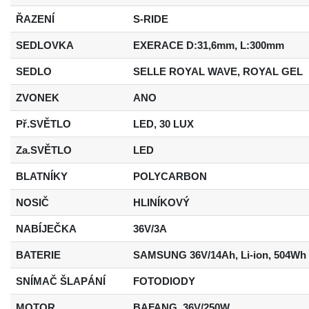
ŘAZENÍ
S-RIDE
SEDLOVKA
EXERACE D:31,6mm, L:300mm
SEDLO
SELLE ROYAL WAVE, ROYAL GEL
ZVONEK
ANO
Př.SVĚTLO
LED, 30 LUX
Za.SVĚTLO
LED
BLATNÍKY
POLYCARBON
NOSIČ
HLINÍKOVÝ
NABÍJEČKA
36V/3A
BATERIE
SAMSUNG 36V/14Ah, Li-ion, 504Wh
SNÍMAČ ŠLAPÁNÍ
FOTODIODY
MOTOR
BAFANG, 36V/250W