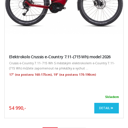
Elektrokolo Crussis e-Country 7.11-(715 Wh) model 2026
Crussis e-Country 7.11- 715 Wh S městským elektrokolem e-Country 7.11-
(715 Wh) můžete zapomenout na překážky a vychut ...
17" (na postavu 160-175cm), 19" (na postavu 170-190cm)
Skladem
54 990,-
DETAIL