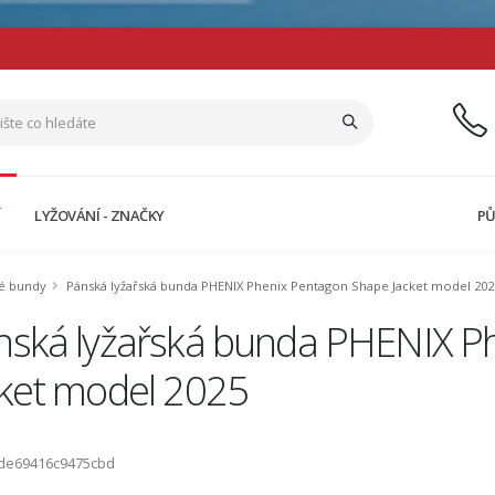
Í
LYŽOVÁNÍ - ZNAČKY
PŮ
ké bundy
Pánská lyžařská bunda PHENIX Phenix Pentagon Shape Jacket model 202
nská lyžařská bunda PHENIX P
cket model 2025
ode69416c9475cbd