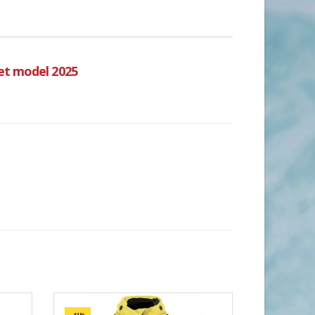
et model 2025
-41%