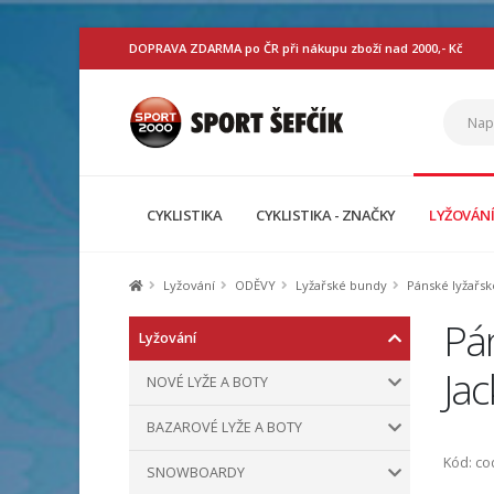
DOPRAVA ZDARMA po ČR při nákupu zboží nad 2000,- Kč
CYKLISTIKA
CYKLISTIKA - ZNAČKY
LYŽOVÁN
Lyžování
ODĚVY
Lyžařské bundy
Pánské lyžařs
Pá
Lyžování
Ja
NOVÉ LYŽE A BOTY
BAZAROVÉ LYŽE A BOTY
Kód: c
SNOWBOARDY