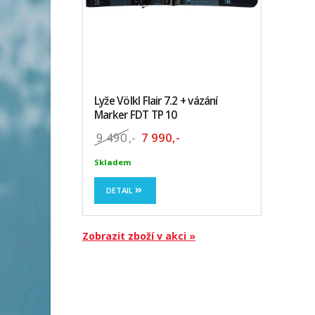
Lyže Völkl Flair 7.2 + vázání
Marker FDT TP 10
9 490
,-
7 990,-
Skladem
DETAIL
Zobrazit zboží v akci »