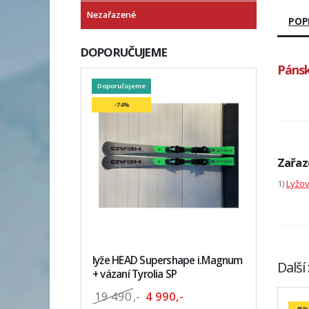
Nezařazené
POP
DOPORUČUJEME
Pánsk
Doporučujeme
-74%
Zařaz
1)
Lyžo
lyže HEAD Supershape i.Magnum
Další
+ vázaní Tyrolia SP
19 490
,-
4 990,-
-45%