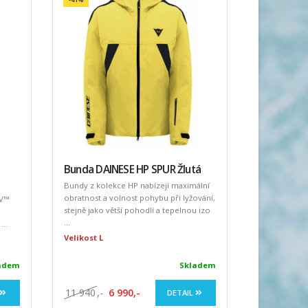
Bunda DAINESE HP SPUR Žlutá
Bundy z kolekce HP nabízejí maximální
obratnost a volnost pohybu při lyžování,
EV™
stejně jako větší pohodlí a tepelnou izo
...
..
Velikost L
adem
Skladem
11 940
,-
6 990,-
DETAIL