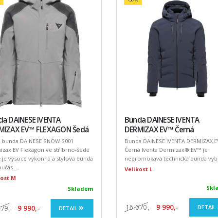
da DAINESE IVENTA
Bunda DAINESE IVENTA
MIZAX EV™ FLEXAGON Šedá
DERMIZAX EV™ Černá
á bunda DAINESE SNOW S001
Bunda DAINESE IVENTA DERMIZAX 
zax EV Flexagon ve stříbrno-šedé
Černá Iventa Dermizax® EV™ je
 je vysoce výkonná a stylová bunda
nepromokavá technická bunda vyb .
oučás ...
Velikost L
kost M
Skl
Skladem
16 070
,-
9 990,-
179
,-
9 990,-
DETAIL
DETAIL