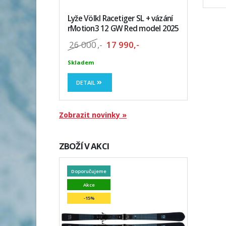
Lyže Völkl Racetiger SL + vázání
rMotion3 12 GW Red model 2025
26 000
,-
17 990,-
Skladem
DETAIL
Zobrazit novinky »
ZBOŽÍ V AKCI
Doporučujeme
Akce
-15%