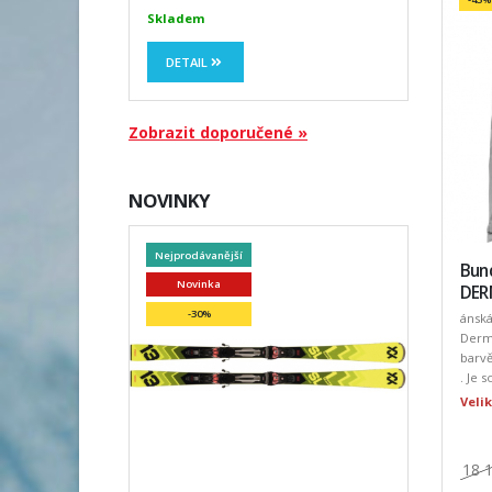
Skladem
DETAIL
Zobrazit doporučené »
NOVINKY
Nejprodávanější
Bun
Novinka
DER
-30%
ánsk
Dermi
barvě
. Je s
Veli
18 