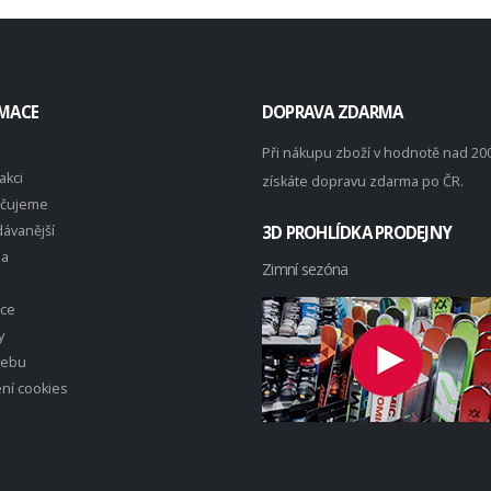
MACE
DOPRAVA ZDARMA
Při nákupu zboží v hodnotě nad 20
akci
získáte dopravu zdarma po ČR.
čujeme
ávanější
3D PROHLÍDKA PRODEJNY
na
Zimní sezóna
ace
y
webu
ní cookies