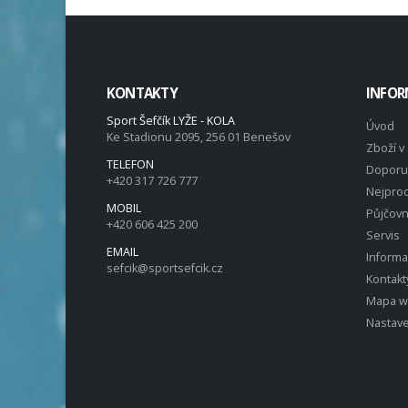
KONTAKTY
INFOR
Sport Šefčík LYŽE - KOLA
Úvod
Ke Stadionu 2095, 256 01 Benešov
Zboží v 
TELEFON
Doporu
+420 317 726 777
Nejprod
MOBIL
Půjčov
+420 606 425 200
Servis
EMAIL
Inform
sefcik@sportsefcik.cz
Kontakt
Mapa 
Nastave