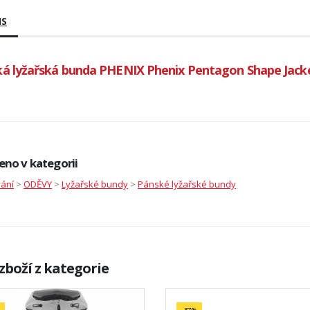
IS
á lyžařská bunda PHENIX Phenix Pentagon Shape Jack
eno v kategorii
vání
>
ODĚVY
>
Lyžařské bundy
>
Pánské lyžařské bundy
zboží z kategorie
-37%