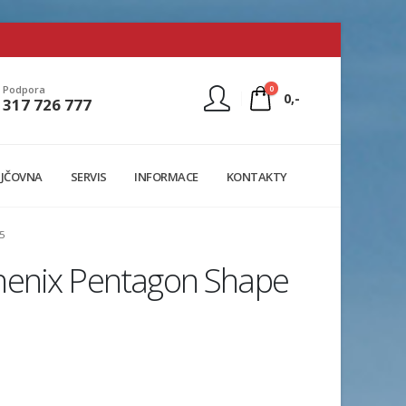
0
Podpora
0,-
317 726 777
Nejste přihlášen
JČOVNA
SERVIS
INFORMACE
KONTAKTY
Přihlásit
Registrace
5
henix Pentagon Shape