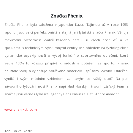
Značka Phenix
Značka Phenix byla založena v Japonsku Kazua Tajimou už v roce 1953.
Japonci jsou velcí perfekcionisté a stejná je i lyžařská značka Phenix. Věnuje
maximální pozornost kvalitě každého detailu u všech produktů a ve
spolupráci s technickými výzkumnými centry se s ohledem na fyziologické a
dynamické aspekty snaží o vývoj funkčního sportovního oblečení, které
vedle 100% funkčnosti přispívá k radosti a potěšení ze sportu. Phenix
neustále vyvíjí a vylepšuje používané materiály i způsoby výroby. Oblečení
vyniká i svým módním vzhledem, za kterým se každý otočí. Na poli
závodního lyžování nosí Phenix například Norský národní lyžařský team a
značce jsou věrné i lyžařské legendy Hans Knauss a Kjetil Andre Aamodt.
www.phenixski.com
Tabulka velikostí: