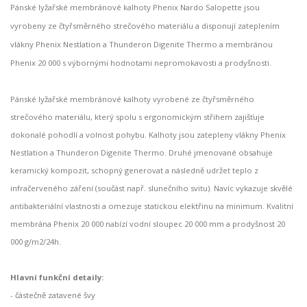
Pánské lyžařské membránové kalhoty Phenix Nardo Salopette jsou
vyrobeny ze čtyřsměrného strečového materiálu a disponují zateplením
vlákny Phenix Nestlation a Thunderon Digenite Thermo a membránou
Phenix 20 000 s výbornými hodnotami nepromokavosti a prodyšnosti.
Pánské lyžařské membránové kalhoty vyrobené ze čtyřsměrného
strečového materiálu, který spolu s ergonomickým střihem zajišťuje
dokonalé pohodlí a volnost pohybu. Kalhoty jsou zatepleny vlákny Phenix
Nestlation a Thunderon Digenite Thermo. Druhé jmenované obsahuje
keramický kompozit, schopný generovat a následně udržet teplo z
infračerveného záření (součást např. slunečního svitu). Navíc vykazuje skvělé
antibakteriální vlastnosti a omezuje statickou elektřinu na minimum. Kvalitní
membrána Phenix 20 000 nabízí vodní sloupec 20 000 mm a prodyšnost 20
000 g/m2/24h.
Hlavní funkční detaily:
- částečně zatavené švy