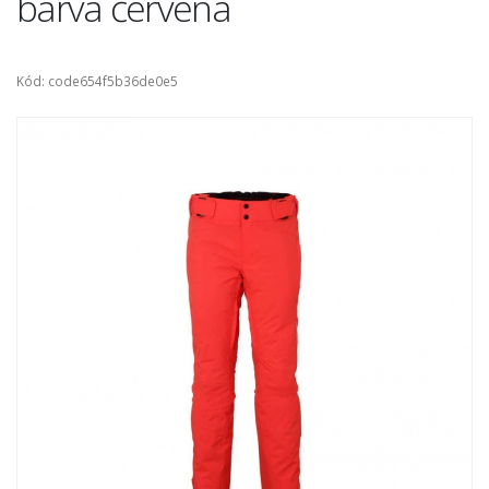
barva červená
Kód: code654f5b36de0e5