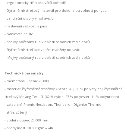
- ergonomický střih pro větší pohodlí
- čtyřsměrně strečový materiál pro dokonalou volnost pohybu
- ventilační otvory v nohavicích
- nastavení velikosti v pase
- odnímatelné šle
- hřejivý počesaný rub v oblasti spodních zad a boků
- čtyřsměrně strečové vnitřní manžety nohavic
- hřejivý počesaný rub v oblasti spodních zad a boků
Technické parametry:
- membrána: Phenix 20 000
- materiál: čtyřsměrně strečový Oxford 2L (100 % polyetylen), čtyřsměrně
strečový Melang Twill 2L (62 % nylon, 27 % polyester, 11 % polyuretan)
- zateplení: Phenix Nestlation, Thunderon Digenite Thermo
- střih: zůžený
- vodní sloupec 20 000 mm
- prodyšnost: 20 000 g/m2/24h