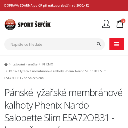
DOPRAVA ZDARMA po ČR při nákupu zboží nad 2000,- Kč
0
Nejste přihlášen
Přihlásit
Registrace
Lyžování - značky
PHENIX
Pánské lyžařské membránové kalhoty Phenix Nardo Salopette Slim
ESA72OB31 - barva červená
Pánské lyžařské membránové
kalhoty Phenix Nardo
Salopette Slim ESA72OB31 -