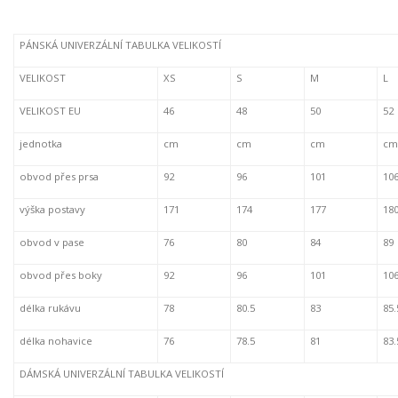
PÁNSKÁ UNIVERZÁLNÍ TABULKA VELIKOSTÍ
VELIKOST
XS
S
M
L
VELIKOST EU
46
48
50
52
jednotka
cm
cm
cm
cm
obvod přes prsa
92
96
101
10
výška postavy
171
174
177
18
obvod v pase
76
80
84
89
obvod přes boky
92
96
101
10
délka rukávu
78
80.5
83
85.
délka nohavice
76
78.5
81
83.
DÁMSKÁ UNIVERZÁLNÍ TABULKA VELIKOSTÍ