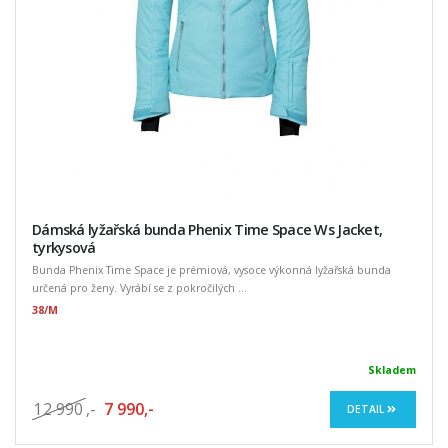
Dámská lyžařská bunda Phenix Time Space Ws Jacket,
tyrkysová
Bunda Phenix Time Space je prémiová, vysoce výkonná lyžařská bunda
určená pro ženy. Vyrábí se z pokročilých ...
38/M
Skladem
12 990
,-
7 990,-
DETAIL