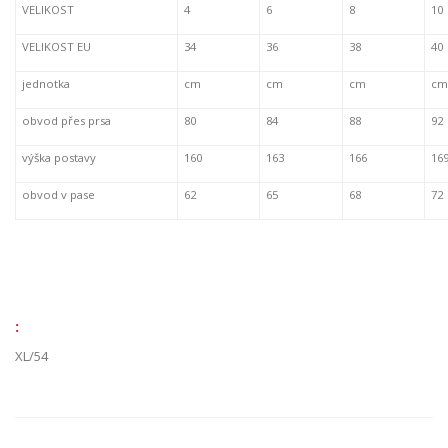
VELIKOST
4
6
8
10
VELIKOST EU
34
36
38
40
jednotka
cm
cm
cm
cm
obvod přes prsa
80
84
88
92
výška postavy
160
163
166
16
obvod v pase
62
65
68
72
:
XL/54