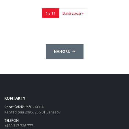
1 z 11
Další zboží »
NAHORU
KONTAKTY
Sport Šefčík LYŽE - KOLA
Ke Stadionu 2095, 256 01 Benešov
TELEFON
+420 317 726 777