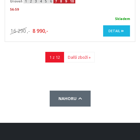
Úroveň
1
2
3
4
5
6
7
8
9
10
56-59
Skladem
16 290
,-
8 990,-
DETAIL
1 z 12
Další zboží »
NAHORU