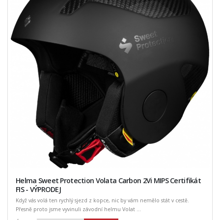
Helma Sweet Protection Volata Carbon 2Vi MIPS Certifikát
FIS - VÝPRODEJ
Když vás volá ten rychlý sjezd z kopce, nic by vám nemělo stát v cestě.
Přesně proto jsme vyvinuli závodní helmu Volat ...