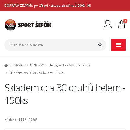
DOPRAVA ZDARMA po ČR při nákupu zboží nad 2000,- Kč
0
Nejste přihlášen
Přihlásit
Registrace
Lyžování
DOPLŇKY
Helmy a doplňky pro helmy
Skladem cca 30 druhů helem - 150ks
Skladem cca 30 druhů helem -
150ks
Kód: 4cc4416b32ff8