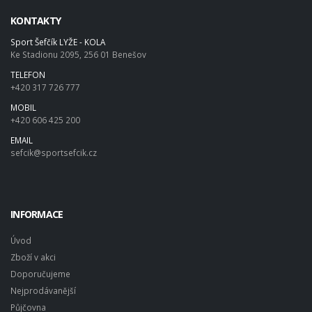
KONTAKTY
Sport Šefčík LYŽE - KOLA
Ke Stadionu 2095, 256 01 Benešov
TELEFON
+420 317 726 777
MOBIL
+420 606 425 200
EMAIL
sefcik@sportsefcik.cz
INFORMACE
Úvod
Zboží v akci
Doporučujeme
Nejprodávanější
Půjčovna