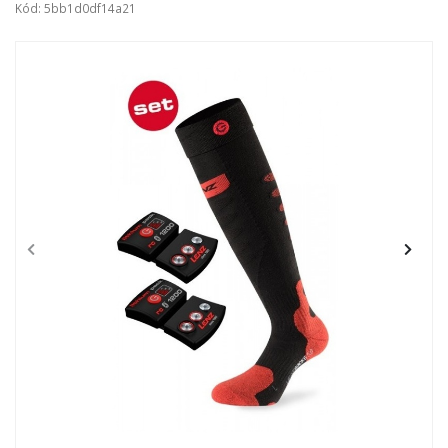
Kód: 5bb1d0df14a21