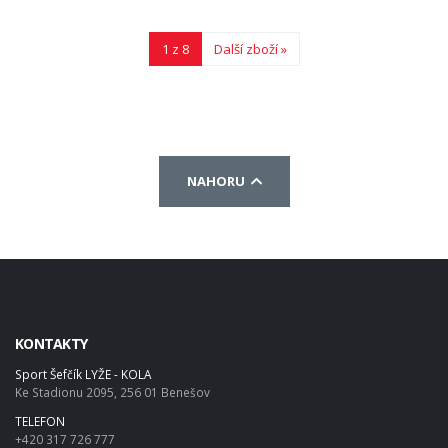
1 z 8
Další zboží »
NAHORU
KONTAKTY
Sport Šefčík LYŽE - KOLA
Ke Stadionu 2095, 256 01 Benešov
TELEFON
+420 317 726 777