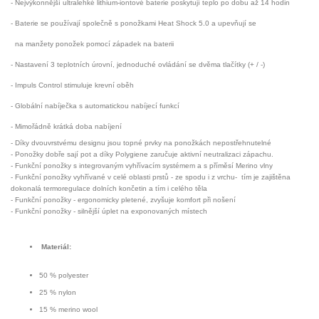
- Nejvýkonnější ultralehké lithium-iontové baterie poskytují teplo po dobu až 14 hodin
- Baterie se používají společně s ponožkami Heat Shock 5.0 a upevňují se
na manžety ponožek pomocí západek na baterii
- Nastavení 3 teplotních úrovní,
jednoduché ovládání
se dvěma
tlačítky
(
+
/
-
)
- Impuls Control stimuluje krevní oběh
- Globální nabíječka s automatickou nabíjecí funkcí
- Mimořádně krátká doba nabíjení
- Díky dvouvrstvému designu jsou topné prvky na ponožkách nepostřehnutelné
- Ponožky dobře sají pot a díky Polygiene zaručuje aktivní neutralizaci zápachu.
- Funkční ponožky s integrovaným vyhřívacím systémem a s příměsí Merino vlny
- Funkční ponožky vyhřívané v celé oblasti prstů - ze spodu i z vrchu- tím je zajištěna
dokonalá termoregulace dolních končetin a tím i celého těla
- Funkční ponožky - ergonomicky pletené, zvyšuje komfort při nošení
- Funkční ponožky - silnější úplet na exponovaných místech
Materiál:
50 % polyester
25 % nylon
15 % merino wool