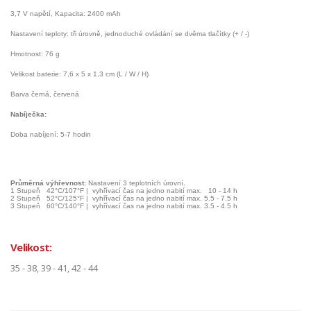
3,7
V napětí
,
Kapacita
:
2400 mAh
Nastavení teploty
:
tři úrovně
,
jednoduché ovládání
se dvěma
tlačítky
(
+
/
-
)
Hmotnost: 76 g
Velikost baterie
:
7,6
x
5
x
1,3 cm (
L
/
W
/
H
)
Barva černá, červená
N
abíječka:
Doba nabíjení
:
5-7 hodin
Průměrná
výhřevnost
:
Nastavení 3 teplotních úrovní.
1 Stupeň
42°C/107°F |
vyhřívací čas
na jedno nabití
max.
10 - 14 h
2 Stupeň
52°C/125°F |
vyhřívací čas
na jedno nabití
max.
5.5 - 7.5 h
3 Stupeň
60°C/140°F |
vyhřívací čas
na jedno nabití
max.
3.5 - 4.5 h
Velikost:
35 - 38, 39 - 41, 42 - 44