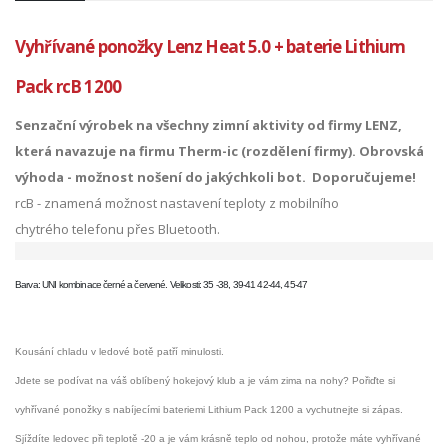
Vyhřívané ponožky Lenz Heat 5.0 + baterie Lithium
Pack rcB 1200
Senzační výrobek na všechny zimní aktivity od firmy LENZ,
která navazuje na firmu Therm-ic (rozdělení firmy). Obrovská
výhoda - možnost nošení do jakýchkoli bot. Doporučujeme!
rcB - znamená možnost nastavení teploty z mobilního
chytrého telefonu přes Bluetooth.
Barva: UNI kombinace černé a červené. Velikosti: 35 -38, 39-41 42-44, 45-47
Kousání
chladu v
ledové
botě
patří minulosti.
Jdete se podívat na váš oblíbený hokejový klub a je vám zima na nohy? Pořiďte si
vyhřívané ponožky s nabíjecími bateriemi
Lithium Pack 1200
a vychutnejte si zápas.
Sjíždíte ledovec při teplotě -20 a je vám krásně teplo od nohou, protože máte vyhřívané