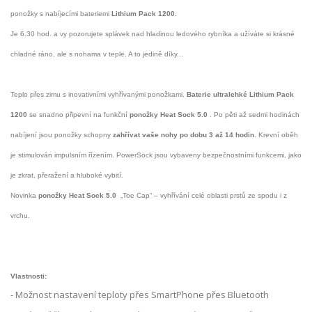
ponožky s nabíjecími bateriemi
Lithium Pack 1200.
Je 6.30 hod. a vy pozorujete splávek nad hladinou ledového rybníka a užíváte si krásné
chladné ráno, ale s nohama v teple. A to jedině díky...
Teplo
přes zimu
s inovativními
vyhřívanými
ponožkami
.
B
aterie u
ltralehké
Lithium Pack
1200
se snadno připevní
na funkční
ponožky Heat Sock 5.0
.
Po pěti až sedmi hodinách
nabíjení jsou ponožky schopny
zahřívat vaše nohy po dobu 3 až 14 hodin
.
Krevní oběh
je
stimulován
impulsním
řízením
.
PowerSock
jsou vybaveny
bezpečnostními
funkcemi, jako
je
zkrat
,
přeražení
a
hluboké vybití
.
Novinka
ponožky Heat Sock 5.0
„Toe Cap“ – vyhřívání celé oblasti prstů ze spodu i z
vrchu.
Vlastnosti:
- Možnost nastavení teploty přes SmartPhone přes Bluetooth