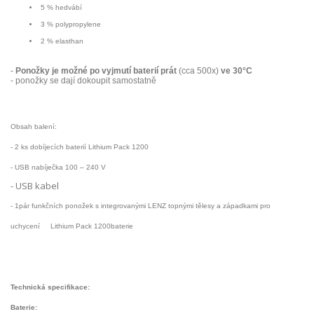
5 % hedvábí
3 % polypropylene
2 % elasthan
-
Ponožky je možné po vyjmutí baterií prát
(cca 500x)
ve 30°C
- ponožky se dají dokoupit samostatně
Obsah balení:
- 2 ks dobíjecích baterií Lithium Pack 1200
- USB nabíječka 100 – 240 V
- USB kabel
- 1pár f
unkčních ponožek s integrovanými LENZ topnými tělesy a západkami pro
uchycení Lithium Pack 1200baterie
Technická specifikace:
Baterie: