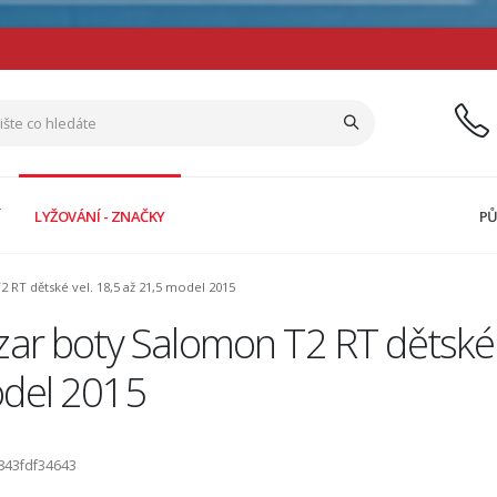
Í
LYŽOVÁNÍ - ZNAČKY
PŮ
 RT dětské vel. 18,5 až 21,5 model 2015
ar boty Salomon T2 RT dětské v
del 2015
843fdf34643