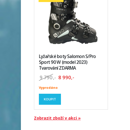
Lyžařské boty Salomon S/Pro
Sport 90 W (model 2023)
Tvarování ZDARMA
9 790
,-
8 990,-
Vyprodáno
KOUPIT
Zobrazit zboží v akci »