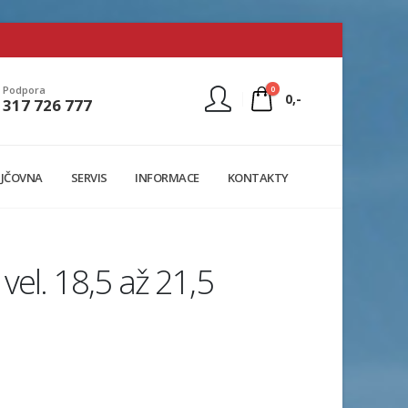
0
Podpora
0,-
317 726 777
Nejste přihlášen
JČOVNA
SERVIS
INFORMACE
KONTAKTY
Přihlásit
Registrace
el. 18,5 až 21,5