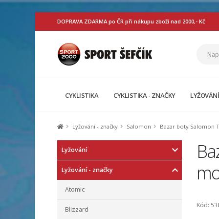
DOPRAVA ZDARMA po ČR při nákupu zboží nad 2000,- Kč
CYKLISTIKA
CYKLISTIKA - ZNAČKY
LYŽOVÁN
Lyžování - značky
Salomon
Bazar boty Salomon T2
Baz
Lyžování
mo
Lyžování - značky
Atomic
Kód: 53
Blizzard