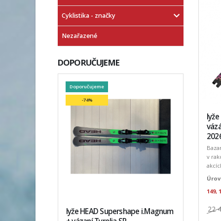
Cyklistika - značky
Nezařazené
DOPORUČUJEME
Doporučujeme
-74%
lyž
váz
202
Baza
v rak
akcíc
Úrov
149, 
22 
lyže HEAD Supershape i.Magnum