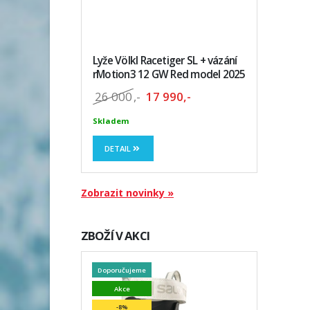
Lyže Völkl Racetiger SL + vázání
rMotion3 12 GW Red model 2025
26 000
,-
17 990,-
Skladem
DETAIL
Zobrazit novinky »
ZBOŽÍ V AKCI
Doporučujeme
Akce
-8%