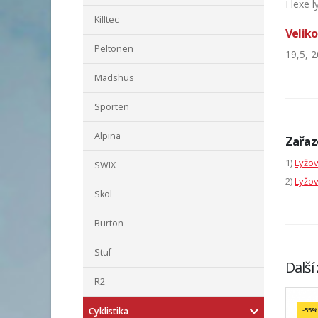
Flexe l
Killtec
Veliko
Peltonen
19,5, 2
Madshus
Sporten
Alpina
Zařaz
1)
Lyžo
SWIX
2)
Lyžov
Skol
Burton
Stuf
Další
R2
Cyklistika
-55%