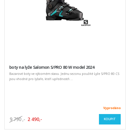
boty na lyže Salomon S/PRO 80 W model 2024
Bazarové boty ve výborném stavu. Jednu sezonu použité Lyže S/PRO 80 CS
jsou vhodné pro lyžaře, kteří upřednostň ...
Vyprodáno
9 790
,-
2 490,-
KOUPIT