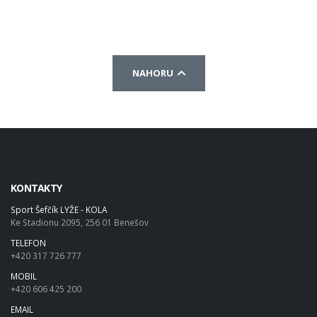
NAHORU
KONTAKTY
Sport Šefčík LYŽE - KOLA
Ke Stadionu 2095, 256 01 Benešov
TELEFON
+420 317 726 777
MOBIL
+420 606 425 200
EMAIL