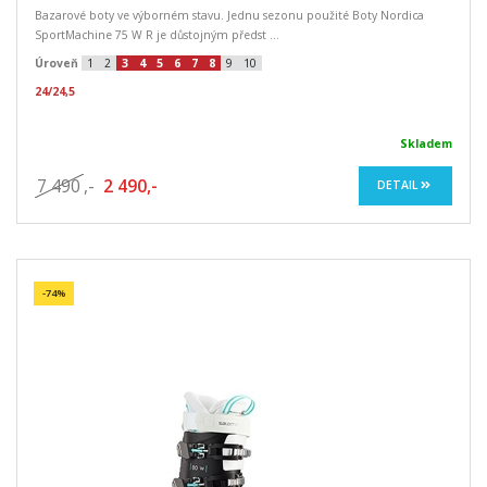
Bazarové boty ve výborném stavu. Jednu sezonu použité Boty Nordica
SportMachine 75 W R je důstojným předst ...
Úroveň
1
2
3
4
5
6
7
8
9
10
24/24,5
Skladem
7 490
,-
2 490,-
DETAIL
-74%