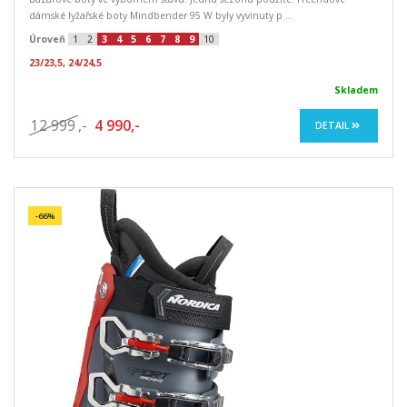
dámské lyžařské boty Mindbender 95 W byly vyvinuty p ...
Úroveň
1
2
3
4
5
6
7
8
9
10
23/23,5, 24/24,5
Skladem
12 999
,-
4 990,-
DETAIL
-66%