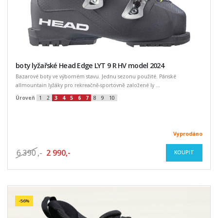
boty lyžařské Head Edge LYT 9 R HV model 2024
Bazarové boty ve výborném stavu. Jednu sezonu použité. Pánské
allmountain lyžáky pro rekreačně-sportovně založené ly ...
Úroveň
1
2
3
4
5
6
7
8
9
10
Vyprodáno
6 390
,-
2 990,-
KOUPIT
-56%