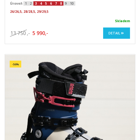
Úroveň
1
2
3
4
5
6
7
8
9
10
26/26,5, 28/28,5, 29/29,5
Skladem
13 750
,-
5 990,-
DETAIL
-56%