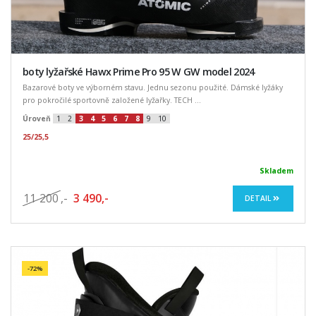
boty lyžařské Hawx Prime Pro 95 W GW model 2024
Bazarové boty ve výborném stavu. Jednu sezonu použité. Dámské lyžáky
pro pokročilé sportovně založené lyžařky. TECH ...
Úroveň
1
2
3
4
5
6
7
8
9
10
25/25,5
Skladem
11 200
,-
3 490,-
DETAIL
-72%