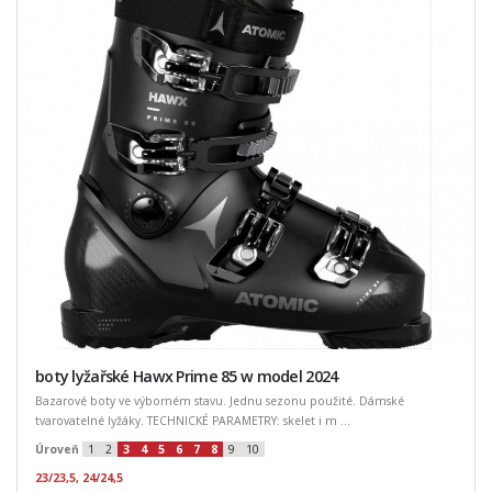
boty lyžařské Hawx Prime 85 w model 2024
Bazarové boty ve výborném stavu. Jednu sezonu použité. Dámské
tvarovatelné lyžáky. TECHNICKÉ PARAMETRY: skelet i m ...
Úroveň
1
2
3
4
5
6
7
8
9
10
23/23,5, 24/24,5