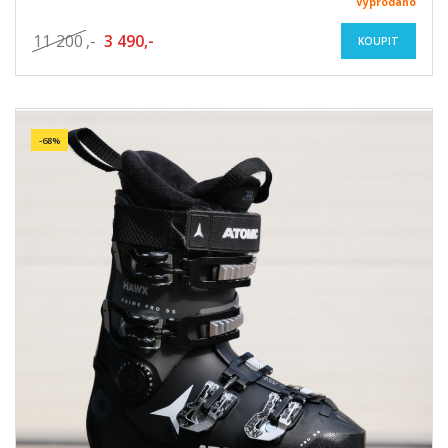
Vyprodáno
11 200
,-
3 490,-
KOUPIT
-68%