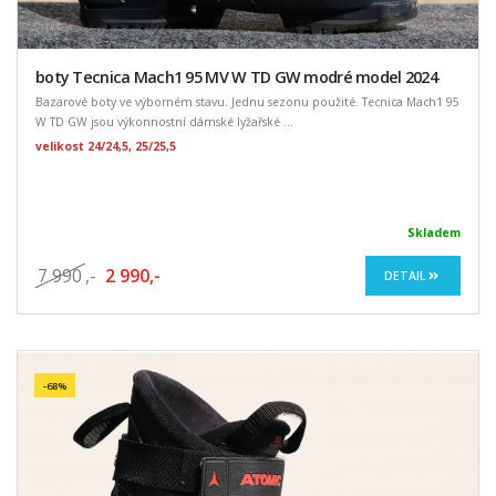
boty Tecnica Mach1 95 MV W TD GW modré model 2024
Bazarové boty ve výborném stavu. Jednu sezonu použité. Tecnica Mach1 95
W TD GW jsou výkonnostní dámské lyžařské ...
velikost 24/24,5, 25/25,5
Skladem
7 990
,-
2 990,-
DETAIL
-68%