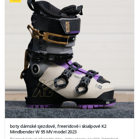
boty dámské sjezdové, freeridové i skialpové K2
Mindbender W 95 MV model 2023
Bazarové boty ve výborném stavu. Jednu sezonu použité. Freeridové