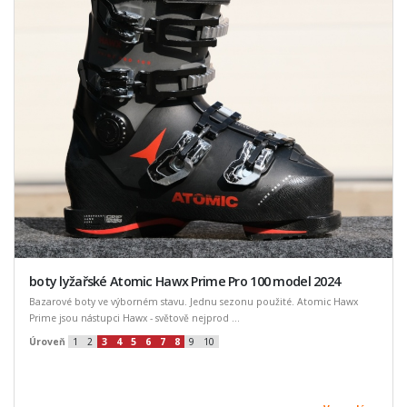
boty lyžařské Atomic Hawx Prime Pro 100 model 2024
Bazarové boty ve výborném stavu. Jednu sezonu použité. Atomic Hawx
Prime jsou nástupci Hawx - světově nejprod ...
Úroveň
1
2
3
4
5
6
7
8
9
10