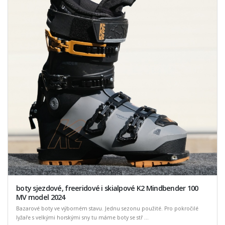
boty sjezdové, freeridové i skialpové K2 Mindbender 100
MV model 2024
Bazarové boty ve výborném stavu. Jednu sezonu použité. Pro pokročilé
lyžaře s velkými horskými sny tu máme boty se stř ...