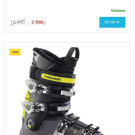
Skladem
10 990
,-
2 990,-
DETAIL
-53%