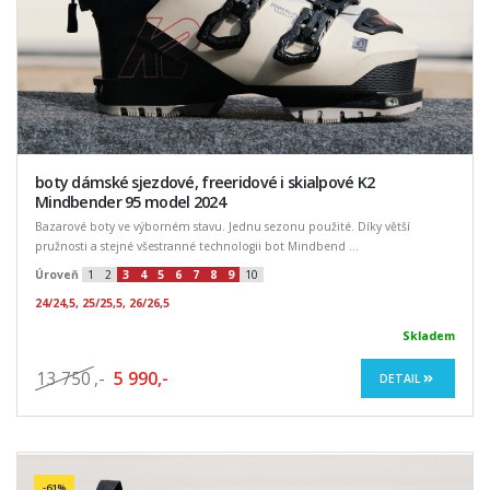
boty dámské sjezdové, freeridové i skialpové K2
Mindbender 95 model 2024
Bazarové boty ve výborném stavu. Jednu sezonu použité. Díky větší
pružnosti a stejné všestranné technologii bot Mindbend ...
Úroveň
1
2
3
4
5
6
7
8
9
10
24/24,5, 25/25,5, 26/26,5
Skladem
13 750
,-
5 990,-
DETAIL
-61%