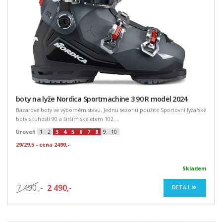
boty na lyže Nordica Sportmachine 3 90 R model 2024
Bazarové boty ve výborném stavu. Jednu sezonu použité Sportovní lyžařské
boty s tuhostí 90 a širším skeletem 102 ...
Úroveň
1
2
3
4
5
6
7
8
9
10
29/29,5 - cena 2490,-
Skladem
7 490
,-
2 490,-
DETAIL