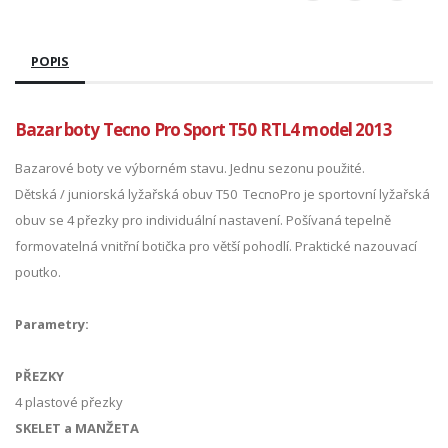
POPIS
Bazar boty Tecno Pro Sport T50 RTL4 model 2013
Bazarové boty ve výborném stavu. Jednu sezonu použité.
Dětská / juniorská lyžařská obuv T50 TecnoPro je sportovní lyžařská
obuv se 4 přezky pro individuální nastavení. Pošívaná tepelně
formovatelná vnitřní botička pro větší pohodlí. Praktické nazouvací
poutko.
Parametry:
PŘEZKY
4 plastové přezky
SKELET a MANŽETA