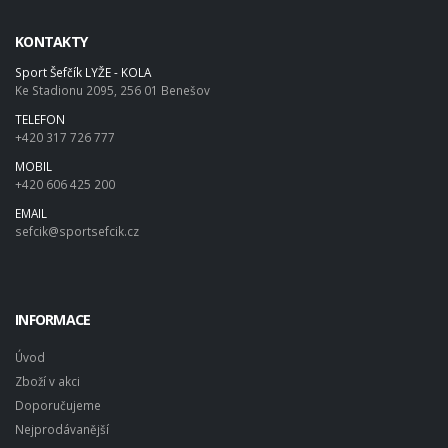
KONTAKTY
Sport Šefčík LYŽE - KOLA
Ke Stadionu 2095, 256 01 Benešov
TELEFON
+420 317 726 777
MOBIL
+420 606 425 200
EMAIL
sefcik@sportsefcik.cz
INFORMACE
Úvod
Zboží v akci
Doporučujeme
Nejprodávanější