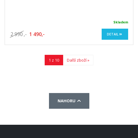
Skladem
2 990
,-
1 490,-
DETAIL
1 z 10
Další zboží »
NAHORU