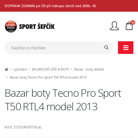
DOPRAVA ZDARMA po ČR při nákupu zboží nad 2000,- Kč
0
Nejste přihlášen
Přihlásit
Registrace
Lyžování
BAZAROVÉ LYŽE A BOTY
Bazar - boty dětské
Bazar boty Tecno Pro Sport T50 RTL4 model 2013
Bazar boty Tecno Pro Sport
T50 RTL4 model 2013
Kód: 51b5d4d918cac