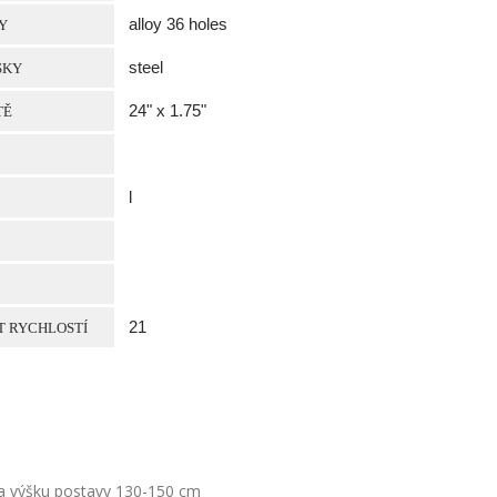
alloy 36 holes
Y
steel
SKY
24" x 1.75"
TĚ
l
21
T RYCHLOSTÍ
na výšku postavy 130-150 cm