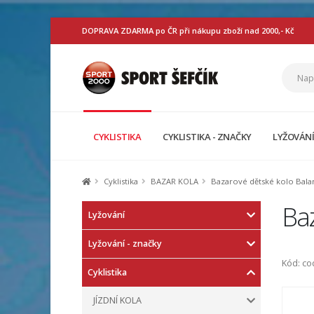
DOPRAVA ZDARMA po ČR při nákupu zboží nad 2000,- Kč
CYKLISTIKA
CYKLISTIKA - ZNAČKY
LYŽOVÁN
Cyklistika
BAZAR KOLA
Bazarové dětské kolo Bala
Ba
Lyžování
Lyžování - značky
Kód: c
Cyklistika
JÍZDNÍ KOLA