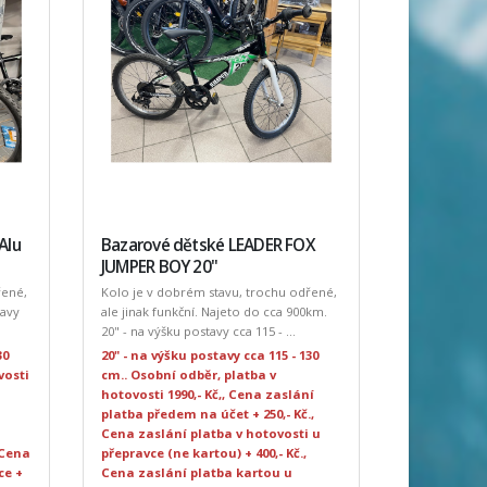
Alu
Bazarové dětské LEADER FOX
JUMPER BOY 20"
řené,
Kolo je v dobrém stavu, trochu odřené,
tavy
ale jinak funkční. Najeto do cca 900km.
20" - na výšku postavy cca 115 - ...
30
20" - na výšku postavy cca 115 - 130
vosti
cm.. Osobní odběr, platba v
hotovosti 1990,- Kč,, Cena zaslání
platba předem na účet + 250,- Kč.,
Cena zaslání platba v hotovosti u
 Cena
přepravce (ne kartou) + 400,- Kč.,
ce +
Cena zaslání platba kartou u