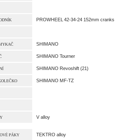
PROWHEEL 42-34-24 152mm cranks
ODNÍK
SHIMANO
MYKAČ
SHIMANO Tourner
Č
SHIMANO Revoshift (21)
NÍ
SHIMANO MF-TZ
KOLEČKO
V alloy
Y
TEKTRO alloy
OVÉ PÁKY