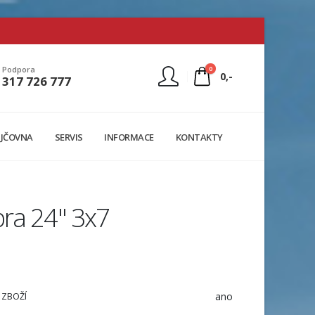
0
Podpora
0,-
317 726 777
Nejste přihlášen
JČOVNA
SERVIS
INFORMACE
KONTAKTY
Přihlásit
Registrace
bra 24" 3x7
ano
 ZBOŽÍ