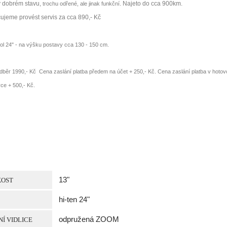
v dobrém stavu,
. Najeto do cca 900km.
trochu odřené, ale jinak funkční
jeme provést servis za cca 890,- Kč
kol 24" - na výšku postavy cca 130 - 150 cm.
dběr 1990,- Kč
Cena zaslání platba předem na účet
+ 250,- Kč.
Cena zaslání platba v hotov
vce
+ 500,- Kč.
13"
KOST
hi-ten 24"
odpružená ZOOM
Í VIDLICE