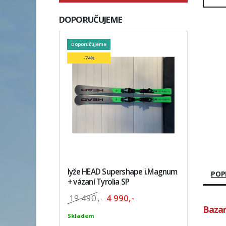
DOPORUČUJEME
Doporučujeme
-74%
lyže HEAD Supershape i.Magnum
POP
+ vázaní Tyrolia SP
19 490
,-
4 990,-
Bazar
Skladem