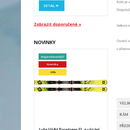
Kolo je 
DETAIL
Doporuču
Zobrazit doporučené »
Velikost 
NOVINKY
Osobní o
u přepra
Nejprodávanější
Novinka
-30%
VELI
RÁM
PŘEDN
Lyže Völkl Racetiger SL + vázání