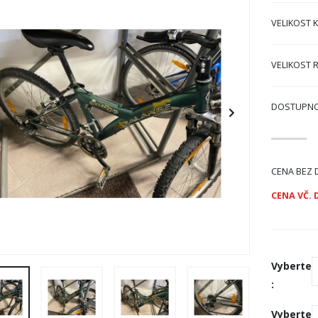
VELIKOST 
VELIKOST 
DOSTUPN
CENA BEZ 
CENA VČ. 
Vyberte
:
Vyberte