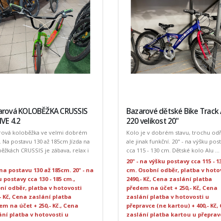
arová KOLOBĚŽKA CRUSSIS
Bazarové dětské Bike Track 
VE 4.2
220 velikost 20"
rová koloběžka ve velmi dobrém
Kolo je v dobrém stavu, trochu od
. Na postavu 130 až 185cm Jízda na
ale jinak funkční. 20" - na výšku pos
ěžkách CRUSSIS je zábava, relax i
cca 115 - 130 cm. Dětské kolo Alu ...
20" - na výšku postavy cca 115 - 1
 na postavu 130 až 185cm. 20" - na
cm. Osobní odběr, platba v hoto
 postavy cca 130 - 185 cm.,
2490,- Kč, Cena zaslání platba
ní odběr, platba v hotovosti
předem na účet + 250,- Kč, Cena
- Kč, Cena zaslání platba
zaslání platba v hotovosti u
em na účet + 250,- Kč., Cena
přepravce (ne kartou) + 400,- Kč,
ání platba v hotovosti u
zaslání platba kartou u přeprav