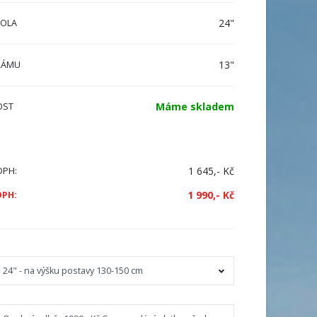
24"
KOLA
13"
RÁMU
Máme skladem
OST
1 645,- Kč
DPH:
1 990,- Kč
DPH: