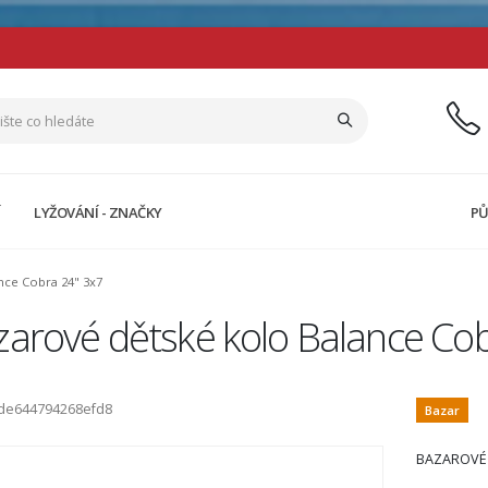
Í
LYŽOVÁNÍ - ZNAČKY
PŮ
nce Cobra 24" 3x7
zarové dětské kolo Balance Co
ode644794268efd8
Bazar
BAZAROVÉ