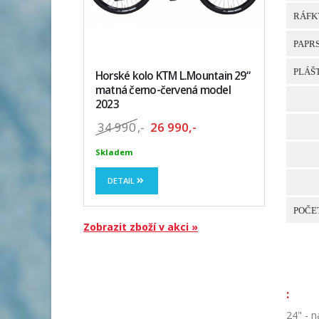
RÁFK
PAPR
PLÁŠ
Horské kolo KTM L.Mountain 29“
matná černo-červená model
2023
34 990
,-
26 990,-
Skladem
DETAIL
POČE
Zobrazit zboží v akci »
:
24" - 