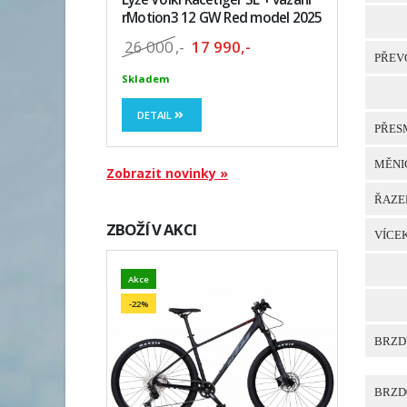
rMotion3 12 GW Red model 2025
26 000
,-
17 990,-
PŘEV
Skladem
DETAIL
PŘES
MĚNI
Zobrazit novinky »
ŘAZE
ZBOŽÍ V AKCI
VÍCE
Akce
-22%
BRZD
BRZD