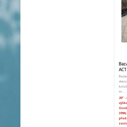
Baz
ACTI
Baza
stavu
kolob
m ...
20" -
výšku
Osob
3990,
před
zasl