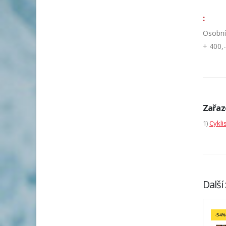
:
Osobní
+ 400,-
Zařaz
1)
Cykli
Další
-54%