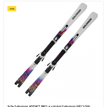
-55%
lyže Salomon ADDIKT PRO + vázání Salomon MI12 GW