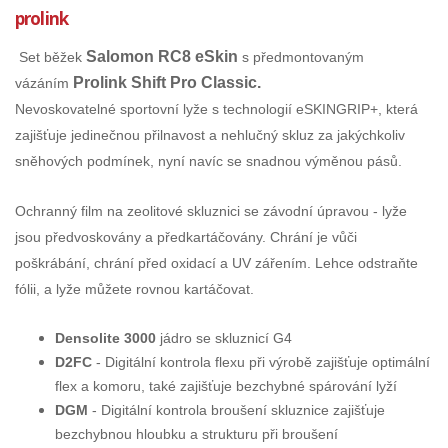
prolink
Salomon RC8 eSkin
Set běžek
s předmontovaným
Prolink Shift Pro Classic.
vázáním
Nevoskovatelné sportovní lyže s technologií eSKINGRIP+, která
zajišťuje jedinečnou přilnavost a nehlučný skluz za jakýchkoliv
sněhových podmínek, nyní navíc se snadnou výměnou pásů.
Ochranný film na zeolitové skluznici se závodní úpravou - lyže
jsou předvoskovány a předkartáčovány. Chrání je vůči
poškrábání, chrání před oxidací a UV zářením. Lehce odstraňte
fólii, a lyže můžete rovnou kartáčovat.
Densolite 3000
jádro se skluznicí G4
D2FC
- Digitální kontrola flexu při výrobě zajišťuje optimální
flex a komoru, také zajišťuje bezchybné spárování lyží
DGM
- Digitální kontrola broušení skluznice zajišťuje
bezchybnou hloubku a strukturu při broušení