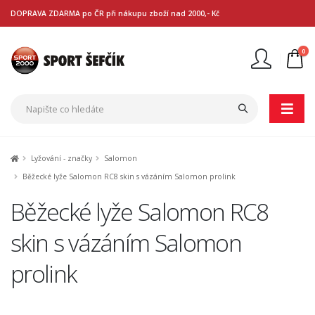
DOPRAVA ZDARMA po ČR při nákupu zboží nad 2000,- Kč
0
Nejste přihlášen
Přihlásit
Registrace
Lyžování - značky
Salomon
Běžecké lyže Salomon RC8 skin s vázáním Salomon prolink
Běžecké lyže Salomon RC8
skin s vázáním Salomon
prolink