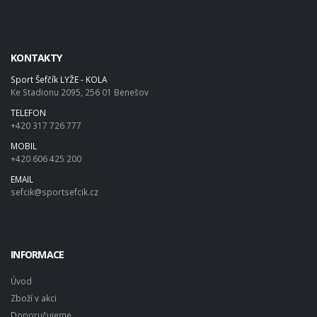
KONTAKTY
Sport Šefčík LYŽE - KOLA
Ke Stadionu 2095, 256 01 Benešov
TELEFON
+420 317 726 777
MOBIL
+420 606 425 200
EMAIL
sefcik@sportsefcik.cz
INFORMACE
Úvod
Zboží v akci
Doporučujeme