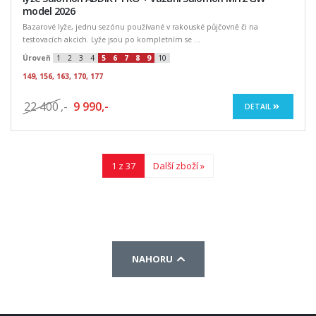
model 2026
Bazarové lyže, jednu sezónu používané v rakouské půjčovně či na
testovacích akcích. Lyže jsou po kompletním se ...
Úroveň
1
2
3
4
5
6
7
8
9
10
149, 156, 163, 170, 177
22 400
,-
9 990,-
DETAIL
1 z 37
Další zboží »
NAHORU