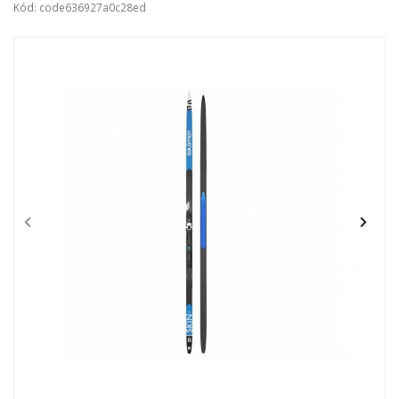
Kód: code636927a0c28ed