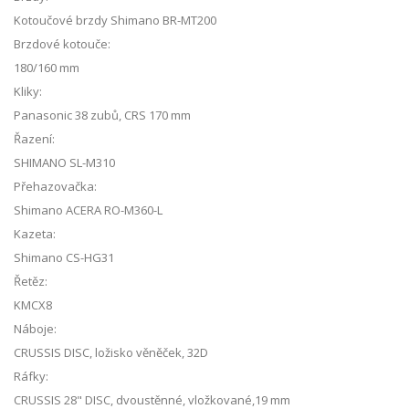
Kotoučové brzdy Shimano BR-MT200
Brzdové kotouče:
180/160 mm
Kliky:
Panasonic 38 zubů, CRS 170 mm
Řazení:
SHIMANO SL-M310
Přehazovačka:
Shimano ACERA RO-M360-L
Kazeta:
Shimano CS-HG31
Řetěz:
KMCX8
Náboje:
CRUSSIS DISC, ložisko věněček, 32D
Ráfky:
CRUSSIS 28" DISC, dvoustěnné, vložkované,19 mm