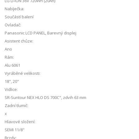
LG LI-ION 36V 720Wh (20Ah)
Nabíječka:
Součástí balení
Ovladač:
Panasonic LCD PANEL, Barevný displej
Asistent chůze:
Ano
Rám:
Alu 6061
Vyráběné velikosti:
18", 20"
Vidlice:
SR-Suntour NEX HLO DS 700C", zdvih 63 mm
Zadní tlumič:
x
Hlavové složení:
SEMI 11/8"
Brzdy: