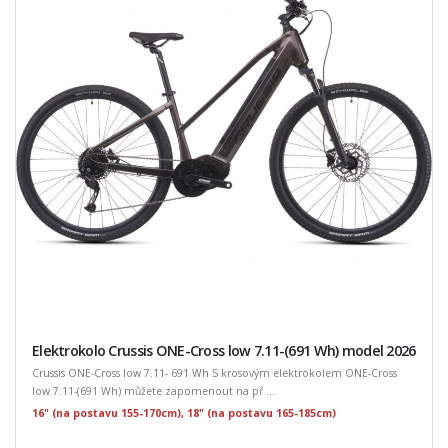
Elektrokolo Crussis ONE-Cross low 7.11-(691 Wh) model 2026
Crussis ONE-Cross low 7.11- 691 Wh S krosovým elektrokolem ONE-Cross
low 7.11-(691 Wh) můžete zapomenout na př ...
16" (na postavu 155-170cm), 18" (na postavu 165-185cm)