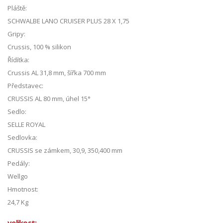
Pláště:
SCHWALBE LANO CRUISER PLUS 28 X 1,75
Gripy:
Crussis, 100 % silikon
Řídítka:
Crussis AL 31,8 mm, šířka 700 mm
Představec:
CRUSSIS AL 80 mm, úhel 15°
Sedlo:
SELLE ROYAL
Sedlovka:
CRUSSIS se zámkem, 30,9, 350,400 mm
Pedály:
Wellgo
Hmotnost:
24,7 Kg
velikost: