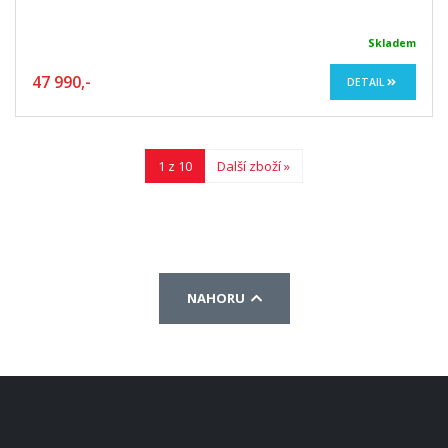
Skladem
47 990,-
DETAIL
1 z 10
Další zboží »
NAHORU