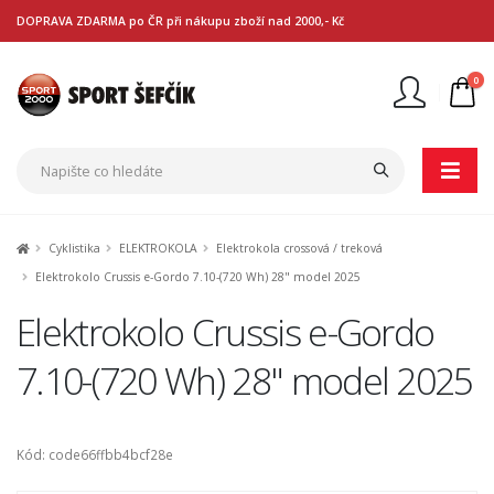
DOPRAVA ZDARMA po ČR při nákupu zboží nad 2000,- Kč
0
Nejste přihlášen
Přihlásit
Registrace
Cyklistika
ELEKTROKOLA
Elektrokola crossová / treková
Elektrokolo Crussis e-Gordo 7.10-(720 Wh) 28" model 2025
Elektrokolo Crussis e-Gordo
7.10-(720 Wh) 28" model 2025
Kód: code66ffbb4bcf28e