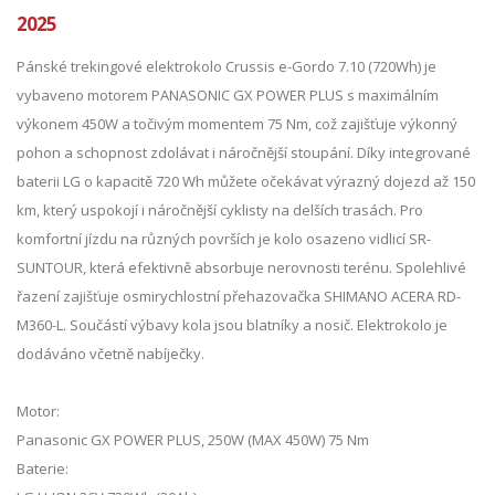
2025
Pánské trekingové elektrokolo Crussis e-Gordo 7.10 (720Wh) je
vybaveno motorem PANASONIC GX POWER PLUS s maximálním
výkonem 450W a točivým momentem 75 Nm, což zajišťuje výkonný
pohon a schopnost zdolávat i náročnější stoupání. Díky integrované
baterii LG o kapacitě 720 Wh můžete očekávat výrazný dojezd až 150
km, který uspokojí i náročnější cyklisty na delších trasách. Pro
komfortní jízdu na různých površích je kolo osazeno vidlicí SR-
SUNTOUR, která efektivně absorbuje nerovnosti terénu. Spolehlivé
řazení zajišťuje osmirychlostní přehazovačka SHIMANO ACERA RD-
M360-L. Součástí výbavy kola jsou blatníky a nosič. Elektrokolo je
dodáváno včetně nabíječky.
Motor:
Panasonic GX POWER PLUS, 250W (MAX 450W) 75 Nm
Baterie: