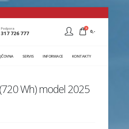
0
Podpora
0,-
317 726 777
Nejste přihlášen
JČOVNA
SERVIS
INFORMACE
KONTAKTY
Přihlásit
Registrace
0-(720 Wh) model 2025