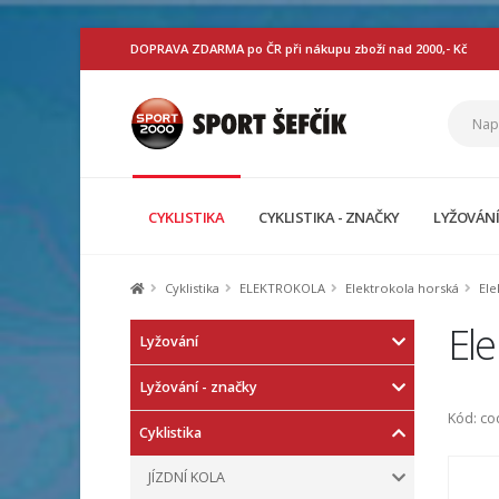
DOPRAVA ZDARMA po ČR při nákupu zboží nad 2000,- Kč
CYKLISTIKA
CYKLISTIKA - ZNAČKY
LYŽOVÁN
Cyklistika
ELEKTROKOLA
Elektrokola horská
Ele
Ele
Lyžování
Lyžování - značky
Kód: c
Cyklistika
JÍZDNÍ KOLA