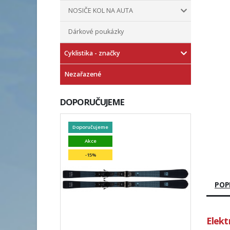
NOSIČE KOL NA AUTA
Dárkové poukázky
Cyklistika - značky
Nezařazené
DOPORUČUJEME
Doporučujeme
Akce
-15%
POP
Elekt