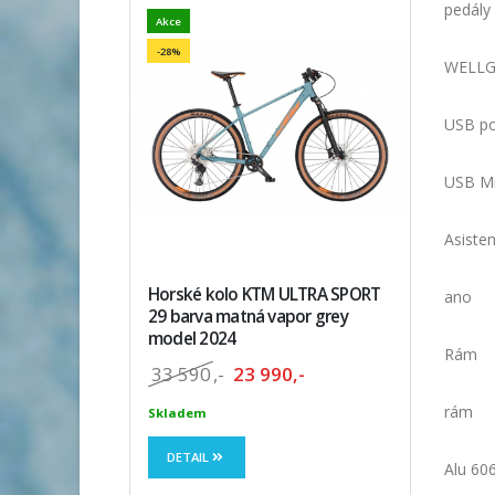
pedály
Akce
-28%
WELLGO
USB po
USB Mi
Asiste
Horské kolo KTM ULTRA SPORT
ano
29 barva matná vapor grey
model 2024
Rám
33 590
,-
23 990,-
rám
Skladem
DETAIL
Alu 60