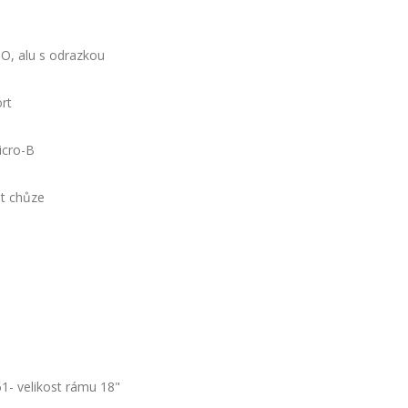
, alu s odrazkou
rt
cro-B
nt chůze
61- velikost rámu 18"