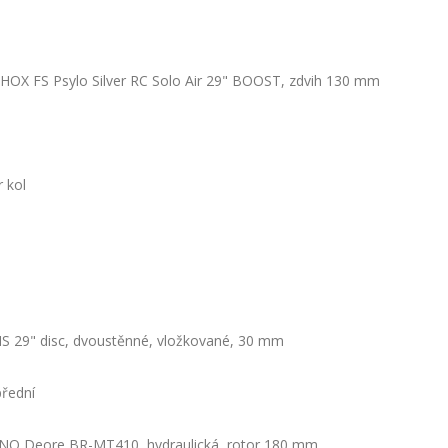
OX FS Psylo Silver RC Solo Air 29" BOOST, zdvih 130 mm
 kol
S 29" disc, dvoustěnné, vložkované, 30 mm
přední
O Deore BR-MT410, hydraulická, rotor 180 mm