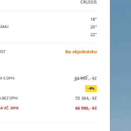
CRUSSIS
18"
20"
RÁMU
22"
Na objednávku
OST
69 990
,- Kč
A S DPH:
-4%
55 364,- Kč
A BEZ DPH:
66 990,- Kč
A VČ. DPH: