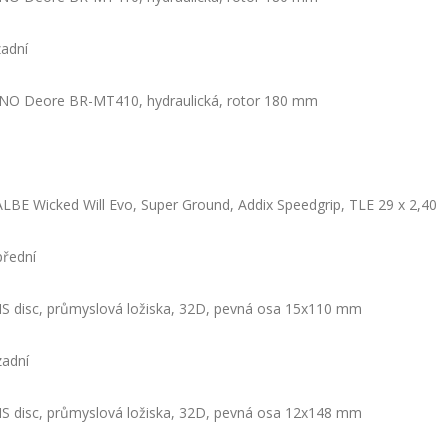
zadní
O Deore BR-MT410, hydraulická, rotor 180 mm
BE Wicked Will Evo, Super Ground, Addix Speedgrip, TLE 29 x 2,40
přední
S disc, průmyslová ložiska, 32D, pevná osa 15x110 mm
zadní
S disc, průmyslová ložiska, 32D, pevná osa 12x148 mm