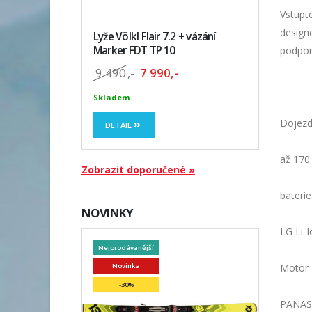
Vstupte
design
Lyže Völkl Flair 7.2 + vázání
Marker FDT TP 10
podpor
9 490
,-
7 990,-
Skladem
Dojez
DETAIL
až 170
Zobrazit doporučené »
baterie
NOVINKY
LG Li-
Nejprodávanější
Motor
Novinka
-30%
PANAS