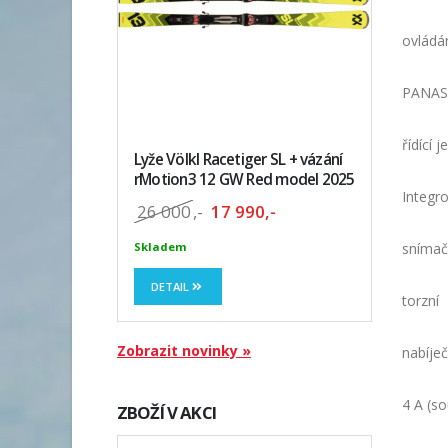
ovládá
PANASO
řídící 
Lyže Völkl Racetiger SL + vázání
rMotion3 12 GW Red model 2025
Integr
26 000
,-
17 990,-
snímač
Skladem
DETAIL
torzní
Zobrazit novinky »
nabíje
4 A (s
ZBOŽÍ V AKCI