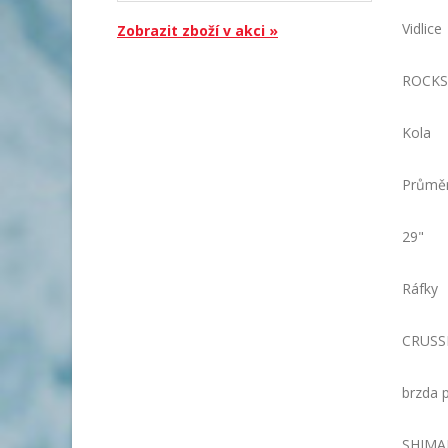
Vidlice
Zobrazit zboží v akci »
ROCKSH
Kola
Průměr
29"
Ráfky
CRUSSI
brzda 
SHIMAN