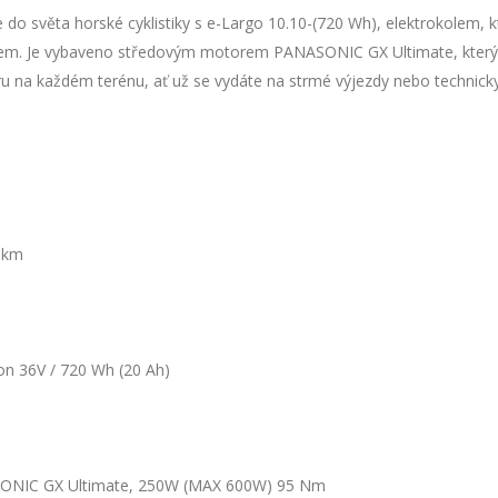
 do světa horské cyklistiky s e-Largo 10.10-(720 Wh), elektrokolem, 
em. Je vybaveno středovým motorem PANASONIC GX Ultimate, který
u na každém terénu, ať už se vydáte na strmé výjezdy nebo technicky 
d
 km
Ion 36V / 720 Wh (20 Ah)
ONIC GX Ultimate, 250W (MAX 600W) 95 Nm