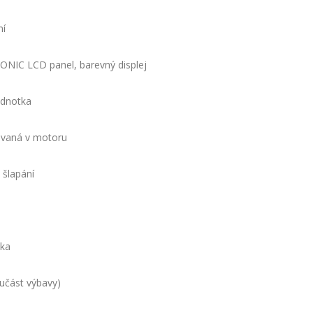
ní
NIC LCD panel, barevný displej
jednotka
ovaná v motoru
 šlapání
čka
oučást výbavy)