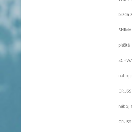
brzda 
SHIMAN
pláště
SCHWAL
náboj 
CRUSSI
náboj 
CRUSSI