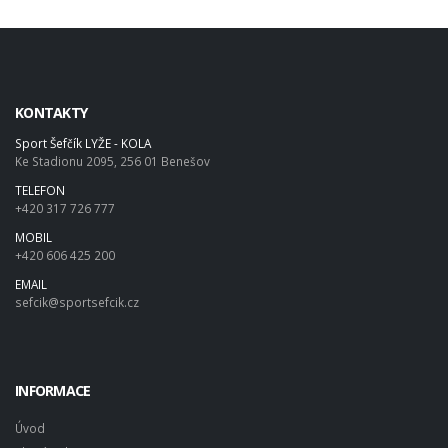
KONTAKTY
Sport Šefčík LYŽE - KOLA
Ke Stadionu 2095, 256 01 Benešov
TELEFON
+420 317 726 777
MOBIL
+420 606 425 200
EMAIL
sefcik@sportsefcik.cz
INFORMACE
Úvod