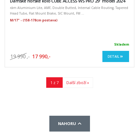
Dámské horské kolo CUBE ACCESS WS PRO 29" model 2024
rám Aluminium Lite, AMF, Double Butted, Internal Cable Routing, Tapered
Head Tube, Flat Mount Brake, SIC Mount, FM ...
M/17" - (158-178cm postava)
Skladem
19 990
,-
17 990,-
DETAIL
1 z 7
Další zboží »
NAHORU