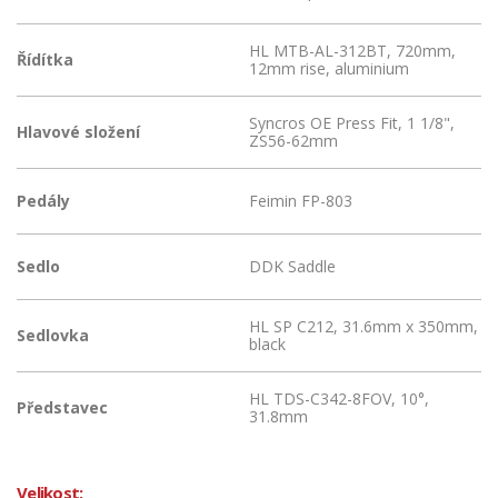
HL MTB-AL-312BT, 720mm,
Řídítka
12mm rise, aluminium
Syncros OE Press Fit, 1 1/8",
Hlavové složení
ZS56-62mm
Pedály
Feimin FP-803
Sedlo
DDK Saddle
HL SP C212, 31.6mm x 350mm,
Sedlovka
black
HL TDS-C342-8FOV, 10°,
Představec
31.8mm
Velikost: