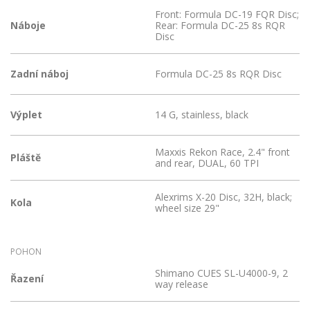
Front: Formula DC-19 FQR Disc;
Náboje
Rear: Formula DC-25 8s RQR
Disc
Zadní náboj
Formula DC-25 8s RQR Disc
Výplet
14 G, stainless, black
Maxxis Rekon Race, 2.4" front
Pláště
and rear, DUAL, 60 TPI
Alexrims X-20 Disc, 32H, black;
Kola
wheel size 29"
POHON
Shimano CUES SL-U4000-9, 2
Řazení
way release