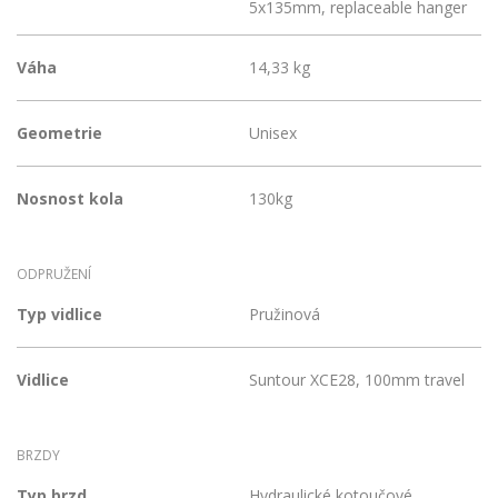
5x135mm, replaceable hanger
Váha
14,33 kg
Geometrie
Unisex
Nosnost kola
130kg
ODPRUŽENÍ
Typ vidlice
Pružinová
Vidlice
Suntour XCE28, 100mm travel
BRZDY
Typ brzd
Hydraulické kotoučové