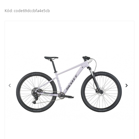
Kód: code69dccbfa4e5cb