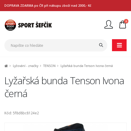
DOPRAVA ZDARMA po ČR při nákupu zboží nad 2000,- Kč
0
Nejste přihlášen
Přihlásit
Registrace
Lyžování - značky
TENSON
Lyžařská bunda Tenson Ivona černá
Lyžařská bunda Tenson Ivona
černá
Kód: 5f8d8bc8124e2