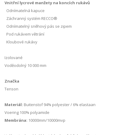
Vnitřní lycrové manžety na koncích rukávů
Odnímatelná kapuce
Záchranný systém RECCO®
Odnímatelný sněhový pás se zipem
Pod rukávem větrání
Kloubové rukávy
Izolované
Voděodolný
10 000 mm
Značka
Tenson
Materiál:
Buitenstof 94% polyester / 6% elastaan
Voering 100% polyamide
Membrána:
10000mm/10000mvp