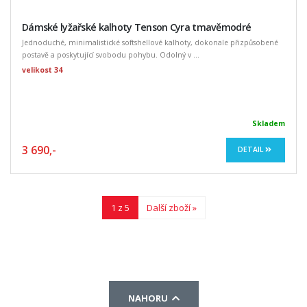
Dámské lyžařské kalhoty Tenson Cyra tmavěmodré
Jednoduché, minimalistické softshellové kalhoty, dokonale přizpůsobené
postavě a poskytující svobodu pohybu. Odolný v ...
velikost 34
Skladem
3 690,-
DETAIL
1 z 5
Další zboží »
NAHORU