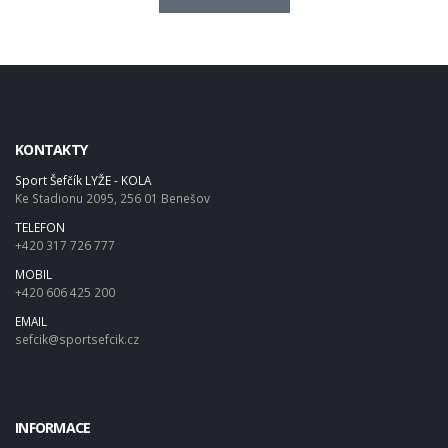
KONTAKTY
Sport Šefčík LYŽE - KOLA
Ke Stadionu 2095, 256 01 Benešov
TELEFON
+420 317 726 777
MOBIL
+420 606 425 200
EMAIL
sefcik@sportsefcik.cz
INFORMACE